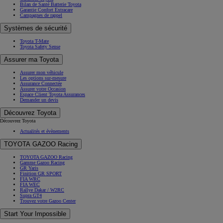
Bilan de Santé Batterie Toyota
Garantie Confort Extracare
Campagnes de rappel
Systèmes de sécurité
Toyota T-Mate
Toyota Safety Sense
Assurer ma Toyota
Assurer mon véhicule
Les options sur-mesure
Assurance Connectée
Assurer votre Occasion
Espace Client Toyota Assurances
Demander un devis
Découvrez Toyota
Découvrez Toyota
Actualités et évènements
TOYOTA GAZOO Racing
TOYOTA GAZOO Racing
Gamme Gazoo Racing
GR Yaris
Finition GR SPORT
FIA WRC
FIA WEC
Rallye Dakar / W2RC
Supra GT4
Trouvez votre Gazoo Center
Start Your Impossible