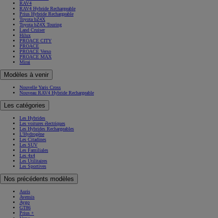
RAV4
RAV4 Hybride Rechargeable
Prius Hybride Rechargeable
Toyota bZ4X
Toyota bZ4X Touring
Land Cruiser
Hilux
PROACE CITY
PROACE
PROACE Verso
PROACE MAX
Mirai
Modèles à venir
Nouvelle Yaris Cross
Nouveau RAV4 Hybride Rechargeable
Les catégories
Les Hybrides
Les voitures électriques
Les Hybrides Rechargeables
L'Hydrogène
Les Citadines
Les SUV
Les Familiales
Les 4x4
Les Utilitaires
Les Sportives
Nos précédents modèles
Auris
Avensis
Aygo
GT86
Prius +