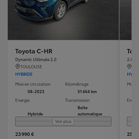
Toyota C-HR
Toy
Dynamic Ultimate 2.0
2.0 H
TOULOUSE
BRE
HYBRIDE
HYBR
Mise en circulation
Kilométrage
Mise e
08-2023
51 464 km
Energie
Transmission
Energ
Boîte
Hybride
automatique
Voir plus
23 990 €
25 98