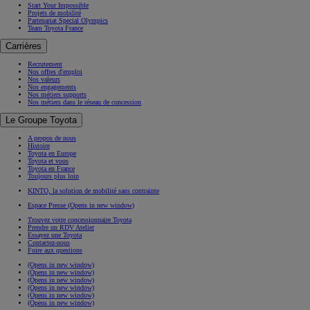
Start Your Impossible
Projets de mobilité
Partenariat Special Olympics
Team Toyota France
Carrières
Recrutement
Nos offres d'emploi
Nos valeurs
Nos engagements
Nos métiers supports
Nos métiers dans le réseau de concession
Le Groupe Toyota
A propos de nous
Histoire
Toyota en Europe
Toyota et vous
Toyota en France
Toujours plus loin
KINTO, la solution de mobilité sans contrainte
Espace Presse
(Opens in new window)
Trouvez votre concessionnaire Toyota
Prendre un RDV Atelier
Essayez une Toyota
Contactez-nous
Foire aux questions
(Opens in new window)
(Opens in new window)
(Opens in new window)
(Opens in new window)
(Opens in new window)
(Opens in new window)