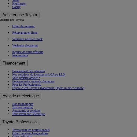
Verso
Highlander
Camry
Acheter une Toyota
Acheter une Toyota
Offres du moment
Réservation en ligne
Véhicules neufs en stock
Véhicules d'occasion
Reprise de votre véhicule
Nos conseils
Financement
Financement des véhicules
Nos solutions de location en LOA ou LLD
Vous préférez acheter ?
Financez votre véhicule d'occasion
Pour les Professionnels
Espace client Toyota Financement
(Opens in new window)
Hybride et électrique
Nos technologies
Toyota Charging
Autonomie et conduite
Tout savoir sur l’électrique
Toyota Professional
Toyota pour les professionnels
Offres Location longue durée
Offres utilitaires