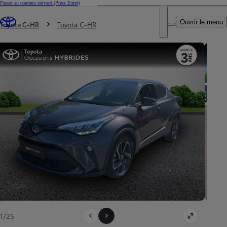
Passer au contenu suivant
(Press Enter)
DEALER NAME
Vous êtes ici
:
Ouvrir le menu
Trouvez un partenaire Toyota
Toyota C-HR
Toyota C-HR
1/25