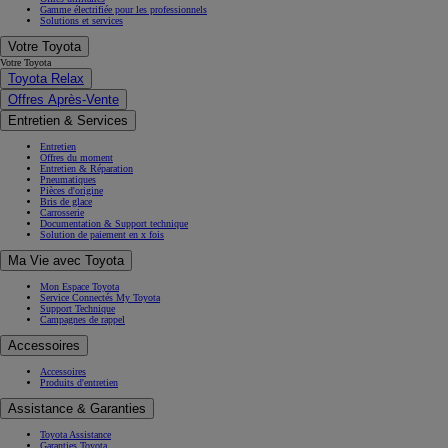
Gamme électrifiée pour les professionnels
Solutions et services
Votre Toyota
Votre Toyota
Toyota Relax
Offres Après-Vente
Entretien & Services
Entretien
Offres du moment
Entretien & Réparation
Pneumatiques
Pièces d'origine
Bris de glace
Carrosserie
Documentation & Support technique
Solution de paiement en x fois
Ma Vie avec Toyota
Mon Espace Toyota
Service Connectés My Toyota
Support Technique
Campagnes de rappel
Accessoires
Accessoires
Produits d'entretien
Assistance & Garanties
Toyota Assistance
Garanties Toyota