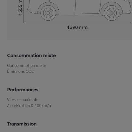
1 555
Hauteur
Longueur
4 390
mm
Consommation mixte
Consommation mixte
Émissions CO2
Performances
Vitesse maximale
Accélération 0-100km/h
Transmission