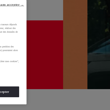
sans accepter →
u traceurs déposés
eur, réaliser des
iser des données de
s perdriez des
x) pourraient alors
Gérer mes cookies",
cepter