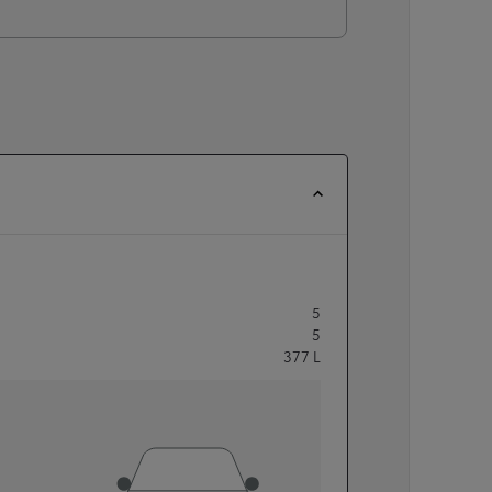
5
5
377
L