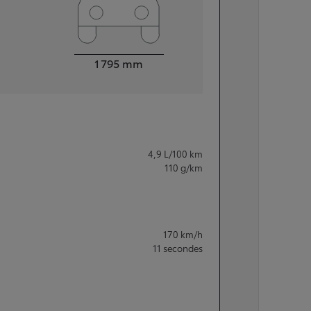
Largeur
1 795
mm
4,9
L/100 km
110
g/km
170
km/h
11
secondes