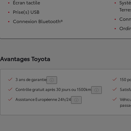
Écran tactile
Syst
Terre
Prise(s) USB
Conne
Connexion Bluetooth®
Ordi
Avantages Toyota
TOYOTA C-HR
HYBRIDE OU HYBRIDE RECHARGEABLE
3 ans de garantie
150 po
Disponible rapidement
Contrôle gratuit après 30 jours ou 1500km
Satisf
Assistance Européenne 24h/24
Véhic
passa