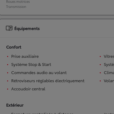
Roues motrices
Transmission
À partir de 19 700 €
Nouvelle Yaris Cross
HYBRIDE
Disponible prochainement
Équipements
Confort
Prise auxiliaire
Vitre
Système Stop & Start
Syst
Commandes audio au volant
Clim
Rétroviseurs réglables électriquement
Volan
Accoudoir central
Extérieur
Fermeture centralisée à distance
Jante