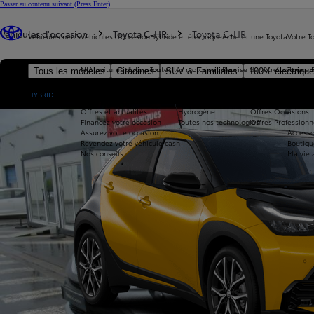
Passer au contenu suivant
(Press Enter)
Vous êtes ici
:
Véhicules d'occasion
Toyota C-HR
Toyota C-HR
Véhicules neufs
Véhicules d'occasion
Hybride et électrique
Acheter une Toyota
Votre T
Nos voitures d'occasion
Toutes les motorisations
Reprise de votre voiture
Toyota 
Tous les modèles
Citadines
SUV & Familiales
100% électriqu
Avantages Toyota Occasions
Hybride
Offres du moment
Offres 
Nouvelle Aygo X
Réservez en ligne
Hybride Rechargeable
Offres Particuliers
Entrete
HYBRIDE
Livraison près de chez vous
100% Électrique
Offres Après-vente
Offres et actualités
Hydrogène
Offres Occasions
Financez votre occasion
Toutes nos technologies
Offres Professionn
Assurez votre occasion
Accesso
Revendez votre véhicule cash
Boutiqu
Nos conseils
Ma vie 