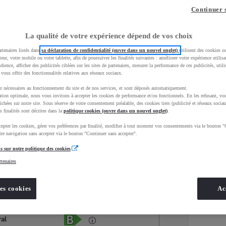
Continuer 
La qualité de votre expérience dépend de vos choix
rtenaires listés dans
sa déclaration de confidentialité (ouvre dans un nouvel onglet)
utilisent des cookies o
teur, votre mobile ou votre tablette, afin de poursuivre les finalités suivantes : améliorer votre expérience utilisat
udience, afficher des publicités ciblées sur les sites de partenaires, mesurer la performance de ces publicités, util
 vous offrir des fonctionnalités relatives aux réseaux sociaux.
t nécessaires au fonctionnement du site et de nos services, et sont déposés automatiquement.
tion optimale, nous vous invitons à accepter les cookies de performance et/ou fonctionnels. En les refusant, vou
ichées sur notre site. Sous réserve de votre consentement préalable, des cookies tiers (publicité et réseaux sociau
s finalités sont décrites dans la
politique cookies (ouvre dans un nouvel onglet)
.
epter les cookies, gérer vos préférences par finalité, modifier à tout moment vos consentements via le bouton "
Services
Concession
re navigation sans accepter via le bouton "Continuer sans accepter".
s sur notre politique des cookies
rtenaires
Energie
oyota Occasions
Hybride Essence
es cookies
Ac
Étiquette énergétique
ral