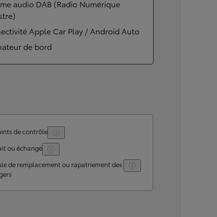
ème audio DAB (Radio Numérique
stre)
ctivité Apple Car Play / Android Auto
nateur de bord
ints de contrôle
ait ou échangé
ule de remplacement ou rapatriement des
gers