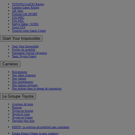
TOYOTA GAZOO Racing
Gamme Gazoo Racing
GR Yaris
Finition GR SPORT
FIA WRC
FIA WEC
Rallye Dakar / W2RC
Supra GT4
Trouvez votre Gazoo Center
Start Your Impossible
Start Your Impossible
Projets de mobilité
Partenariat Special Olympics
Team Toyota France
Carrières
Recrutement
Nos offres d'emploi
Nos valeurs
Nos engagements
Nos métiers supports
Nos métiers dans le réseau de concession
Le Groupe Toyota
A propos de nous
Histoire
Toyota en Europe
Toyota et vous
Toyota en France
Toujours plus loin
KINTO, la solution de mobilité sans contrainte
Espace Presse
(Opens in new window)