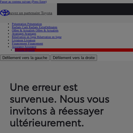
Passer au contenu suivant
(Press Enter)
...
Trouvez un partenaire Toyota
Voiture d'occasion
Présentation
Présentation
Rachats Cash
Rachats ExtraOrdinaires
Offres & Actualités
Offres & Actualités
Avantages
Avantages
Réservation en ligne
Réservation en ligne
Livraison
Livraison
Financement
Financement
Assurance
Assurance
Hybride
Hybride
Défilement vers la gauche
Défilement vers la droite
Une erreur est
survenue. Nous vous
invitons à réessayer
ultérieurement.