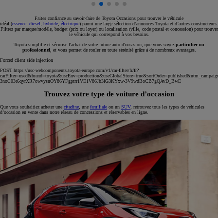
Faites confiance au savoir-faire de Toyota Occasions pour trouver le véhicule
idéal (
essence
,
diesel
,
hybride
,
électrique
) parmi une large sélection d’annonces Toyota et d’autres constructeurs.
Filtrez par marque/modèle, budget (prix ou loyer) ou localisation (ville, code postal et concession) pour trouver
le véhicule qui correspond à vos besoins.
Toyota simplifie et sécurise l'achat de votre future auto d'occasion, que vous soyez
particulier ou
professionnel
, et vous permet de rouler en toute sérénité grâce à de nombreux avantages.
Forced client side injection
POST https://usc-webcomponents.toyota-europe.com/v1/car-filter/fr/fr?
carFilter=used&brand=toyota&uscEnv=production&useGlobalStore=true&sortOrder=published&utm
3noC03t6qyrXR7owvysnOY86YFgptrr1VE1V86Jb3lG3KYxw-3V9wdBoCB7gQAvD_BwE
Trouvez votre type de voiture d’occasion
Que vous souhaitiez acheter une
citadine
, une
familiale
ou un
SUV
, retrouvez tous les types de véhicules
d’occasion en vente dans notre réseau de concessions et réservables en ligne.