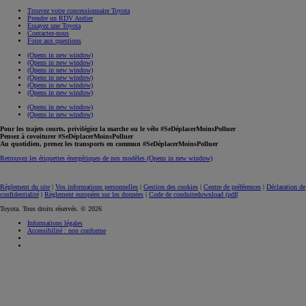
Trouvez votre concessionnaire Toyota
Prendre un RDV Atelier
Essayez une Toyota
Contactez-nous
Foire aux questions
(Opens in new window)
(Opens in new window)
(Opens in new window)
(Opens in new window)
(Opens in new window)
(Opens in new window)
(Opens in new window)
(Opens in new window)
Pour les trajets courts, privilégiez la marche ou le vélo #SeDéplacerMoinsPolluer
Pensez à covoiturer #SeDéplacerMoinsPolluer
Au quotidien, prenez les transports en commun #SeDéplacerMoinsPolluer
Retrouvez les étiquettes énergétiques de nos modèles
(Opens in new window)
Réglement du site
|
Vos informations personnelles
|
Gestion des cookies
|
Centre de préférences
|
Déclaration de
confidentialité
|
Règlement européen sur les données
|
Code de conduite
download (pdf(
Toyota. Tous droits réservés. © 2026
Informations légales
Accessibilité : non conforme