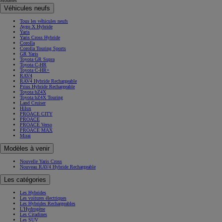
Modèles
Véhicules neufs
Tous les véhicules neufs
Aygo X Hybride
Yaris
Yaris Cross Hybride
Corolla
Corolla Touring Sports
GR Yaris
Toyota GR Supra
Toyota C-HR
Toyota C-HR+
RAV4
RAV4 Hybride Rechargeable
Prius Hybride Rechargeable
Toyota bZ4X
Toyota bZ4X Touring
Land Cruiser
Hilux
PROACE CITY
PROACE
PROACE Verso
PROACE MAX
Mirai
Modèles à venir
Nouvelle Yaris Cross
Nouveau RAV4 Hybride Rechargeable
Les catégories
Les Hybrides
Les voitures électriques
Les Hybrides Rechargeables
L'Hydrogène
Les Citadines
Les SUV