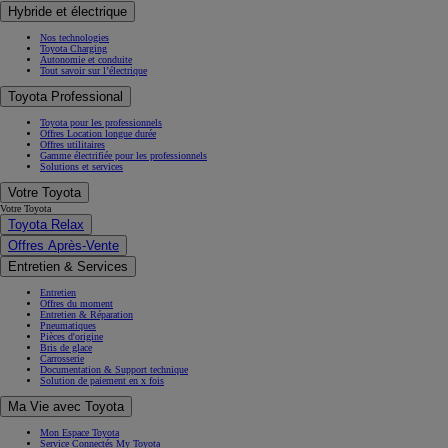
Hybride et électrique
Nos technologies
Toyota Charging
Autonomie et conduite
Tout savoir sur l’électrique
Toyota Professional
Toyota pour les professionnels
Offres Location longue durée
Offres utilitaires
Gamme électrifiée pour les professionnels
Solutions et services
Votre Toyota
Votre Toyota
Toyota Relax
Offres Après-Vente
Entretien & Services
Entretien
Offres du moment
Entretien & Réparation
Pneumatiques
Pièces d'origine
Bris de glace
Carrosserie
Documentation & Support technique
Solution de paiement en x fois
Ma Vie avec Toyota
Mon Espace Toyota
Service Connectés My Toyota