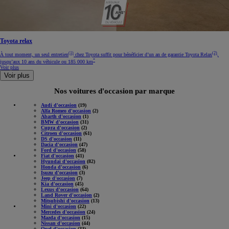
Toyota relax
(1)
(2)
À tout moment, un seul entretien
chez Toyota suffit pour bénéficier d’un an de garantie Toyota Relax
,
*
jusqu’aux 10 ans du véhicule ou 185 000 km
Voir plus
Voir plus
Nos voitures d'occasion par marque
Audi d'occasion
(19)
Alfa Romeo d'occasion
(2)
Abarth d'occasion
(1)
BMW d'occasion
(31)
Cupra d'occasion
(2)
Citroen d'occasion
(61)
DS d'occasion
(11)
Dacia d'occasion
(47)
Ford d'occasion
(58)
Fiat d'occasion
(41)
Hyundai d'occasion
(82)
Honda d'occasion
(6)
Isuzu d'occasion
(3)
Jeep d'occasion
(7)
Kia d'occasion
(45)
Lexus d'occasion
(64)
Land Rover d'occasion
(2)
Mitsubishi d'occasion
(13)
Mini d'occasion
(22)
Mercedes d'occasion
(24)
Mazda d'occasion
(15)
Nissan d'occasion
(44)
Opel d'occasion
(33)