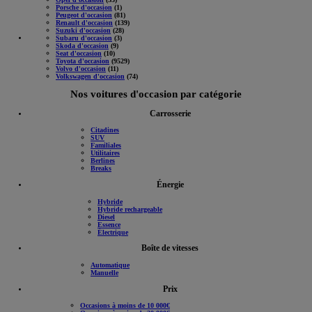
Porsche d'occasion
(1)
Peugeot d'occasion
(81)
Renault d'occasion
(139)
Suzuki d'occasion
(28)
Subaru d'occasion
(3)
Skoda d'occasion
(9)
Seat d'occasion
(10)
Toyota d'occasion
(9529)
Volvo d'occasion
(11)
Volkswagen d'occasion
(74)
Nos voitures d'occasion par catégorie
Carrosserie
Citadines
SUV
Familiales
Utilitaires
Berlines
Breaks
Énergie
Hybride
Hybride rechargeable
Diesel
Essence
Électrique
Boîte de vitesses
Automatique
Manuelle
Prix
Occasions à moins de 10 000€