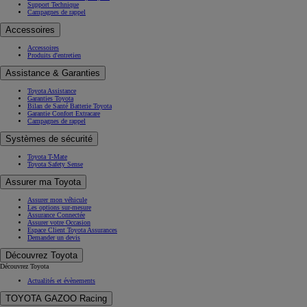
Support Technique
Campagnes de rappel
Accessoires
Accessoires
Produits d'entretien
Assistance & Garanties
Toyota Assistance
Garanties Toyota
Bilan de Santé Batterie Toyota
Garantie Confort Extracare
Campagnes de rappel
Systèmes de sécurité
Toyota T-Mate
Toyota Safety Sense
Assurer ma Toyota
Assurer mon véhicule
Les options sur-mesure
Assurance Connectée
Assurer votre Occasion
Espace Client Toyota Assurances
Demander un devis
Découvrez Toyota
Découvrez Toyota
Actualités et évènements
TOYOTA GAZOO Racing