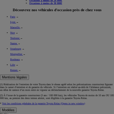
Occasions à moins de 20 000€
Occasions à moins de 30 000€
Découvrez nos véhicules d'occasion près de chez vous
Paris
→
Lyon
→
Marseille
→
Nice
→
Toulouse
→
Nantes
→
Strasbourg
→
Montpellier
→
Bordeaux
→
Lille
→
Rennes
→
Mentions légales
(1) Réalisation de l’entretien de votre Toyota dans le réseau agréé selon les préconisations constructeur figurant
dans le carnet d’entretien et de garantie du véhicule. Si l’entretien est réalisé
au-delà de l’échéance
préconisée,
un délai de carence d’un mois
entre en vigueur au déclenchement de la nouvelle garantie Toyota Relax.
(2) À l’issue de la garantie constructeur (3 ans / 100 000 km), les véhicules Toyota de moins de 10 ans
OU
185
000 km, au premier des deux termes atteint, sont éligibles à la garantie Toyota Relax.
*
Voir les conditions générales de la garantie Toyota Relax
(Opens in new window)
Modèles