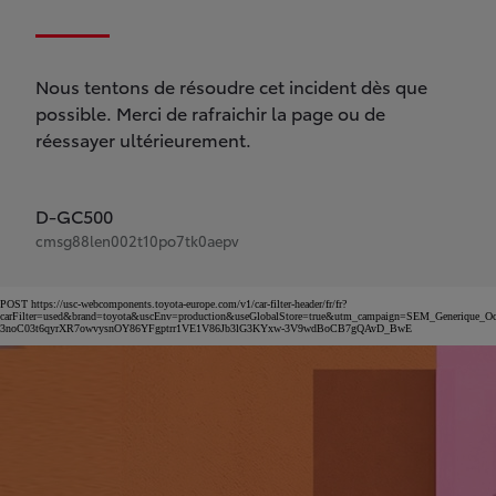
Nous tentons de résoudre cet incident dès que
possible. Merci de rafraichir la page ou de
réessayer ultérieurement.
D-GC500
cmsg88len002t10po7tk0aepv
POST https://usc-webcomponents.toyota-europe.com/v1/car-filter-header/fr/fr?
carFilter=used&brand=toyota&uscEnv=production&useGlobalStore=true&utm_campaign=SEM_Gener
3noC03t6qyrXR7owvysnOY86YFgptrr1VE1V86Jb3lG3KYxw-3V9wdBoCB7gQAvD_BwE