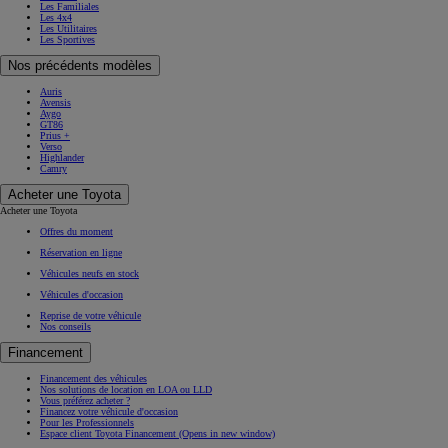
Les Familiales
Les 4x4
Les Utilitaires
Les Sportives
Nos précédents modèles
Auris
Avensis
Aygo
GT86
Prius +
Verso
Highlander
Camry
Acheter une Toyota
Acheter une Toyota
Offres du moment
Réservation en ligne
Véhicules neufs en stock
Véhicules d'occasion
Reprise de votre véhicule
Nos conseils
Financement
Financement des véhicules
Nos solutions de location en LOA ou LLD
Vous préférez acheter ?
Financez votre véhicule d'occasion
Pour les Professionnels
Espace client Toyota Financement
(Opens in new window)