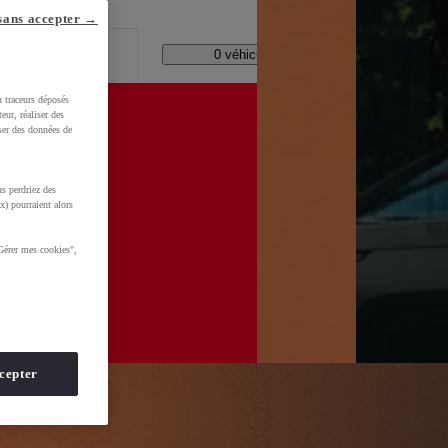
lle ?
sans accepter →
Code Postal / Concession
0 véhicules disponibles
u traceurs déposés
eur, réaliser des
iser des données de
s perdriez des
wzTtQaDdl5LdqNH&gclid=CjwKCAjwhNbTBhB4EiwAsFSg-vQDFTF17snsOFbnTZOHLLQlQtXfmd-
x) pourraient alors
Gérer mes cookies",
cepter