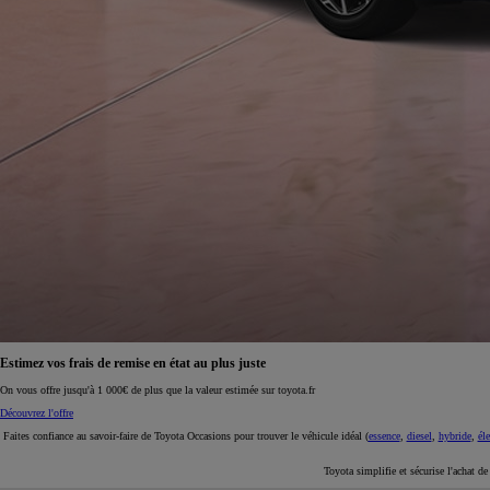
À partir de 19 700 €
Nouvelle Yaris Cross
HYBRIDE
Disponible prochainement
Estimez vos frais de remise en état au plus juste
On vous offre jusqu'à 1 000€ de plus que la valeur estimée sur toyota.fr
Découvrez l'offre
Faites confiance au savoir-faire de Toyota Occasions pour trouver le véhicule idéal (
essence
,
diesel
,
hybride
,
éle
Toyota simplifie et sécurise l'achat d