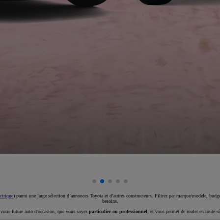
ctrique
) parmi une large sélection d’annonces Toyota et d’autres constructeurs. Filtrez par marque/modèle, budget
besoins.
e votre future auto d'occasion, que vous soyez
particulier ou professionnel
, et vous permet de rouler en toute s