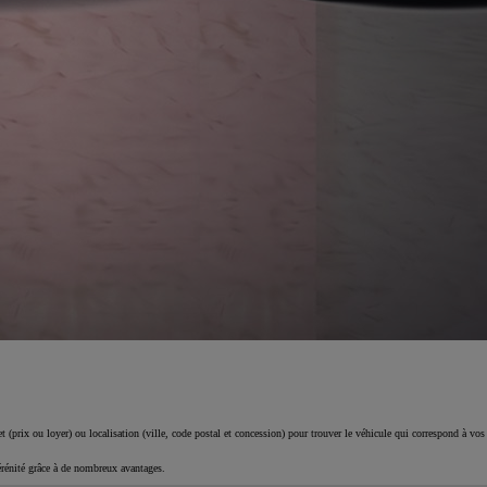
 (prix ou loyer) ou localisation (ville, code postal et concession) pour trouver le véhicule qui correspond à vos
érénité grâce à de nombreux avantages.