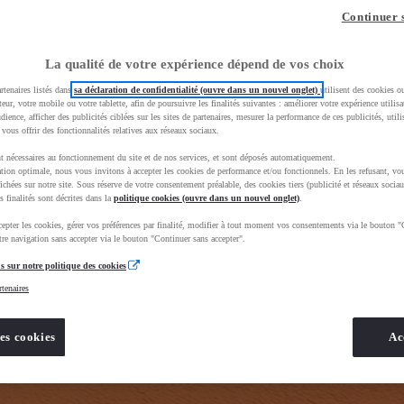
z-vous ?
Quel est votre budget ?
Dans quelle vi
Continuer 
Prix / Loyer
Ville / 
La qualité de votre expérience dépend de vos choix
rtenaires listés dans
sa déclaration de confidentialité (ouvre dans un nouvel onglet)
utilisent des cookies o
teur, votre mobile ou votre tablette, afin de poursuivre les finalités suivantes : améliorer votre expérience utilisat
udience, afficher des publicités ciblées sur les sites de partenaires, mesurer la performance de ces publicités, util
 vous offrir des fonctionnalités relatives aux réseaux sociaux.
t nécessaires au fonctionnement du site et de nos services, et sont déposés automatiquement.
tion optimale, nous vous invitons à accepter les cookies de performance et/ou fonctionnels. En les refusant, vou
ue_toyota_occasion_VO&gad_source=1&gad_campaignid=12420073414&gbraid=0AAAAADMU_rO8AzsDjL
ichées sur notre site. Sous réserve de votre consentement préalable, des cookies tiers (publicité et réseaux sociau
s finalités sont décrites dans la
politique cookies (ouvre dans un nouvel onglet)
.
epter les cookies, gérer vos préférences par finalité, modifier à tout moment vos consentements via le bouton "
re navigation sans accepter via le bouton "Continuer sans accepter".
s sur notre politique des cookies
rtenaires
es cookies
Ac