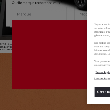
Quelle marque recherchez-vous ?
Quel modèle recherche
Marque
Modèle
Toyota et ses Pa
sur votre ordina
statistiques d’a
géolocalisation,
Des cookies son
POST https://usc-webcomponents.toyota-europe.com/v1/car-filter-header/fr/fr?
Pour une naviga
carFilter=used&brand=toyota&uscEnv=production&useGlobalStore=true&utm_campaign=SEM_Marq
Rdo3T5keNnTAs1zChF2zTihoCtNwQAvD_BwE
informations aff
être déposés. Le
Vous pouvez acc
ou continuer vot
En savoir plu
Lien vers les pa
Gérer m