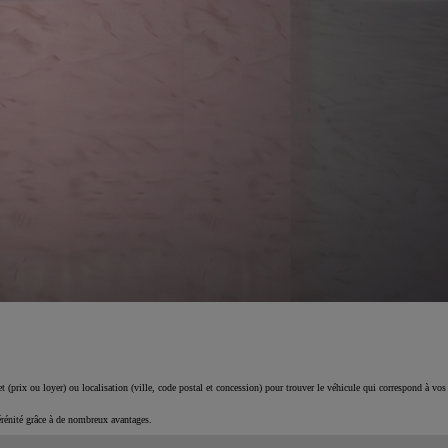
 (prix ou loyer) ou localisation (ville, code postal et concession) pour trouver le véhicule qui correspond à vos
érénité grâce à de nombreux avantages.