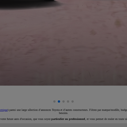
ctrique
) parmi une large sélection d’annonces Toyota et d’autres constructeurs. Filtrez par marque/modèle, budget
besoins.
e votre future auto d'occasion, que vous soyez
particulier ou professionnel
, et vous permet de rouler en toute s