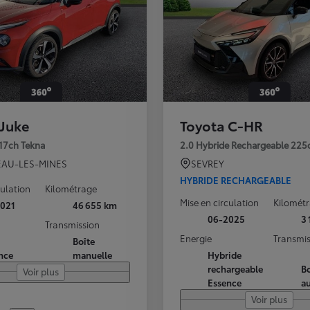
 Juke
Toyota C-HR
117ch Tekna
2.0 Hybride Rechargeable 225
AU-LES-MINES
SEVREY
HYBRIDE RECHARGEABLE
culation
Kilométrage
Mise en circulation
Kilomét
021
46 655 km
06-2025
3
Transmission
Energie
Transmis
Boîte
nce
manuelle
Hybride
rechargeable
Bo
Voir plus
Essence
a
Voir plus