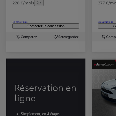
226 €/mois
277 €/mo
En savoir plus
En savoir plus
Contactez la concession
Co
Comparez
Sauvegardez
Comp
TOYOTA C-HR
HYBRIDE OU HYBRIDE RECHARGEABLE
Disponible rapidement
Réservation en
ligne
Simplement, en 4 étapes