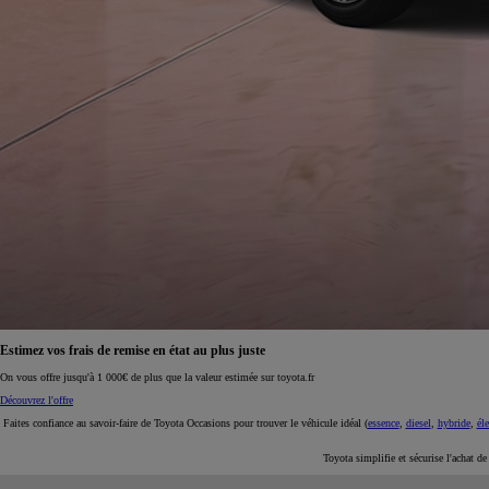
À partir de 19 700 €
Nouvelle Yaris Cross
HYBRIDE
Disponible prochainement
Estimez vos frais de remise en état au plus juste
On vous offre jusqu'à 1 000€ de plus que la valeur estimée sur toyota.fr
Découvrez l'offre
Faites confiance au savoir-faire de Toyota Occasions pour trouver le véhicule idéal (
essence
,
diesel
,
hybride
,
éle
Toyota simplifie et sécurise l'achat d