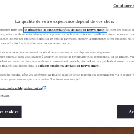
z-vous ?
Quel est votre budget ?
Dans quelle vi
Continuer 
Prix / Loyer
Ville / 
La qualité de votre expérience dépend de vos choix
rtenaires listés dans
sa déclaration de confidentialité (ouvre dans un nouvel onglet)
utilisent des cookies o
teur, votre mobile ou votre tablette, afin de poursuivre les finalités suivantes : améliorer votre expérience utilisat
udience, afficher des publicités ciblées sur les sites de partenaires, mesurer la performance de ces publicités, util
 vous offrir des fonctionnalités relatives aux réseaux sociaux.
t nécessaires au fonctionnement du site et de nos services, et sont déposés automatiquement.
tion optimale, nous vous invitons à accepter les cookies de performance et/ou fonctionnels. En les refusant, vou
BhAqEiwAkHYmSkgJOZZE_68xlBxFEDrHbe8EW2dfvFJD1WAj2eZHGFoR6rPEiJ4fpxoCNqYQAvD_BwE&gbrai
ichées sur notre site. Sous réserve de votre consentement préalable, des cookies tiers (publicité et réseaux sociau
s finalités sont décrites dans la
politique cookies (ouvre dans un nouvel onglet)
.
epter les cookies, gérer vos préférences par finalité, modifier à tout moment vos consentements via le bouton "
re navigation sans accepter via le bouton "Continuer sans accepter".
s sur notre politique des cookies
rtenaires
es cookies
Ac