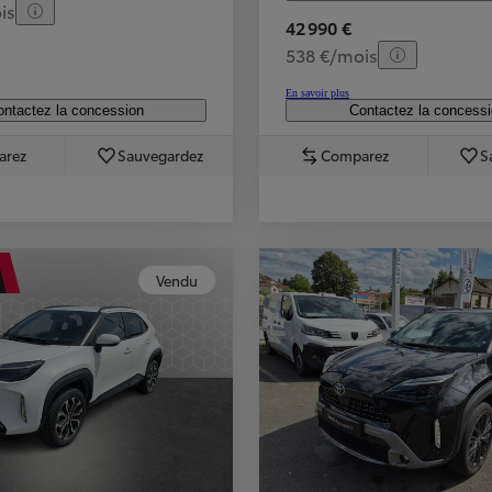
is
42 990 €
538 €/mois
En savoir plus
ntactez la concession
Contactez la concess
arez
Sauvegardez
Comparez
S
Vendu