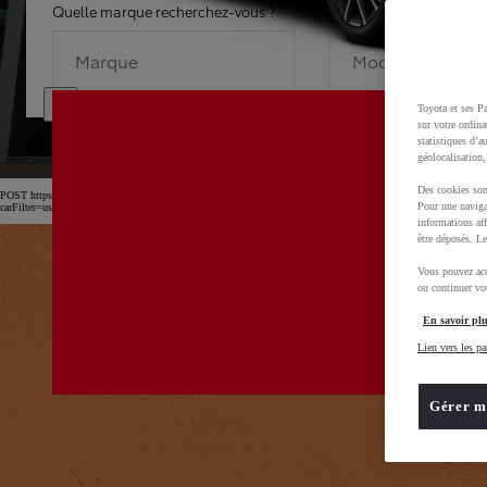
Quelle marque recherchez-vous ?
Quel modèle recherche
Marque
Modèle
Toyota et ses Pa
sur votre ordina
statistiques d’a
géolocalisation,
Des cookies son
POST https://usc-webcomponents.toyota-europe.com/v1/car-filter-header/fr/fr?
Pour une naviga
carFilter=used&brand=toyota&uscEnv=production&useGlobalStore=true&gclid=CjwKCAjw4dDT
informations aff
être déposés. Le
Vous pouvez acc
ou continuer vot
En savoir plu
Lien vers les pa
Gérer m