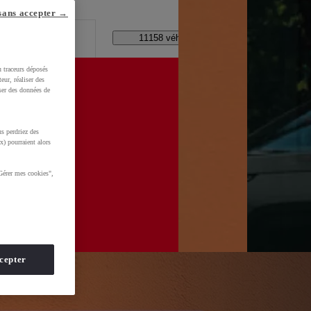
lle ?
sans accepter →
Code Postal / Concession
11158 véhicules disponibles
u traceurs déposés
eur, réaliser des
iser des données de
s perdriez des
d=0AAAAADMU_rNHF5hpFDrrQBD2ybUHe3Zv7
x) pourraient alors
Gérer mes cookies",
cepter