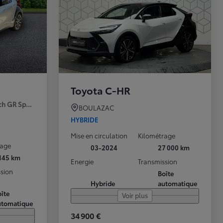
Toyota C-HR
ch GR Sport Premiere MY25
BOULAZAC
HYBRIDE
Mise en circulation
Kilométrage
rage
03-2024
27 000 km
 145 km
Energie
Transmission
sion
Boîte
Hybride
automatique
îte
Voir plus
utomatique
34 900 €