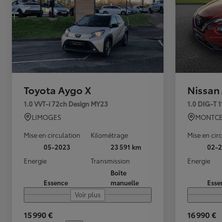
Toyota Aygo X
Nissan
1.0 VVT-i 72ch Design MY23
1.0 DIG-T 
LIMOGES
MONTCE
Mise en circulation
Kilométrage
Mise en cir
05-2023
23 591 km
02-2
Energie
Transmission
Energie
Boîte
Essence
manuelle
Esse
Voir plus
15 990 €
16 990 €