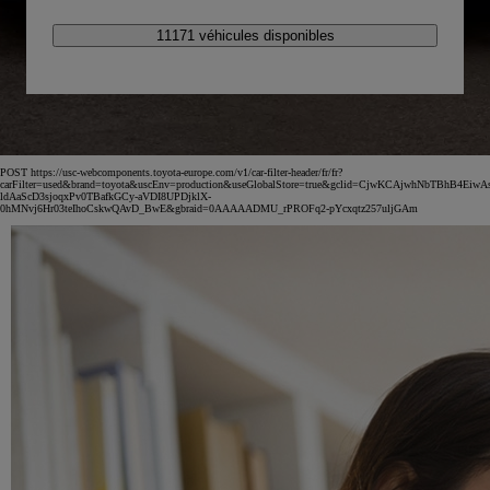
11171 véhicules disponibles
POST https://usc-webcomponents.toyota-europe.com/v1/car-filter-header/fr/fr?
carFilter=used&brand=toyota&uscEnv=production&useGlobalStore=true&gclid=CjwKCAjwhNbTBhB4EiwA
ldAaScD3sjoqxPv0TBafkGCy-aVDI8UPDjklX-
0hMNvj6Hr03teIhoCskwQAvD_BwE&gbraid=0AAAAADMU_rPROFq2-pYcxqtz257uljGAm