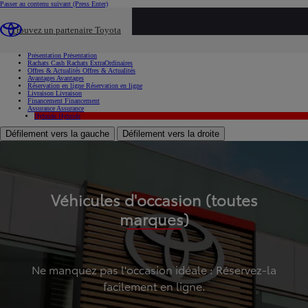
Passer au contenu suivant
(Press Enter)
...
Trouvez un partenaire Toyota
Voiture d'occasion
Présentation
Présentation
Rachats Cash
Rachats ExtraOrdinaires
Offres & Actualités
Offres & Actualités
Avantages
Avantages
Réservation en ligne
Réservation en ligne
Livraison
Livraison
Financement
Financement
Assurance
Assurance
Hybride
Hybride
Défilement vers la gauche
Défilement vers la droite
Véhicules d'occasion (toutes
marques)
Ne manquez pas l'occasion idéale : Réservez-la
facilement en ligne.