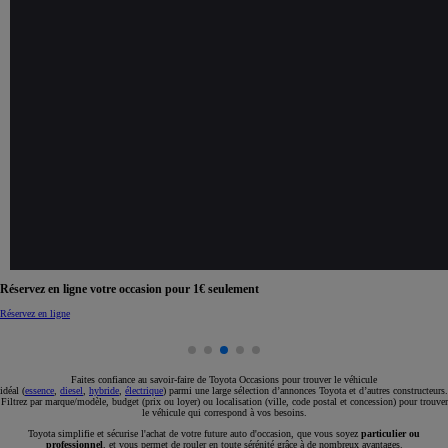
Réservez en ligne votre occasion pour 1€ seulement
Réservez en ligne
Faites confiance au savoir-faire de Toyota Occasions pour trouver le véhicule
idéal (
essence
,
diesel
,
hybride
,
électrique
) parmi une large sélection d’annonces Toyota et d’autres constructeurs.
Filtrez par marque/modèle, budget (prix ou loyer) ou localisation (ville, code postal et concession) pour trouver
le véhicule qui correspond à vos besoins.
Toyota simplifie et sécurise l'achat de votre future auto d'occasion, que vous soyez
particulier ou
professionnel
, et vous permet de rouler en toute sérénité grâce à de nombreux avantages.