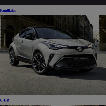
Familiales
C-HR