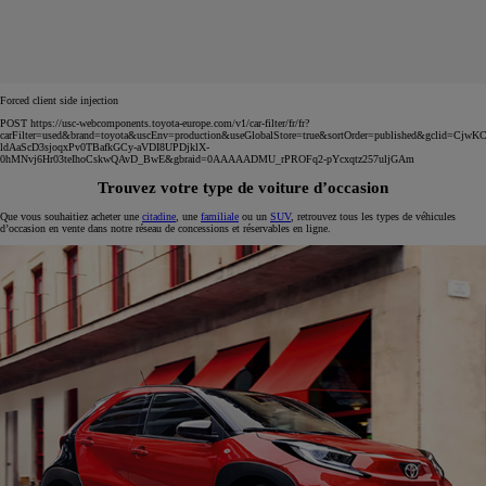
Forced client side injection
POST https://usc-webcomponents.toyota-europe.com/v1/car-filter/fr/fr?
carFilter=used&brand=toyota&uscEnv=production&useGlobalStore=true&sortOrder=published&gclid=C
ldAaScD3sjoqxPv0TBafkGCy-aVDI8UPDjklX-
0hMNvj6Hr03teIhoCskwQAvD_BwE&gbraid=0AAAAADMU_rPROFq2-pYcxqtz257uljGAm
Trouvez votre type de voiture d’occasion
Que vous souhaitiez acheter une
citadine
, une
familiale
ou un
SUV
, retrouvez tous les types de véhicules
d’occasion en vente dans notre réseau de concessions et réservables en ligne.