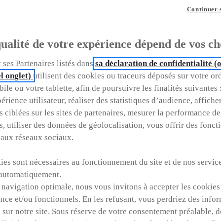
Continuer 
s d'occasion (toutes
ualité de votre expérience dépend de vos ch
 ses Partenaires listés dans
sa déclaration de confidentialité 
l onglet)
utilisent des cookies ou traceurs déposés sur votre or
l'occasion idéale : Réservez-la faci
ile ou votre tablette, afin de poursuivre les finalités suivantes 
érience utilisateur, réaliser des statistiques d’audience, affiche
s ciblées sur les sites de partenaires, mesurer la performance de
s, utiliser des données de géolocalisation, vous offrir des fonct
Quel est votre
Dans quel
 aux réseaux sociaux.
us ?
budget ?
Ville
es sont nécessaires au fonctionnement du site et de nos service
automatiquement.
Prix / Loyer
 navigation optimale, nous vous invitons à accepter les cookies
nce et/ou fonctionnels. En les refusant, vous perdriez des info
 sur notre site. Sous réserve de votre consentement préalable, 