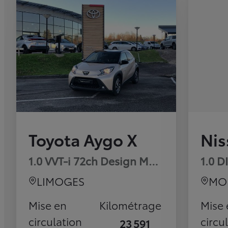
Toyota Aygo X
Nis
1.0 VVT-i 72ch Design MY23
1.0 D
LIMOGES
MO
Mise en
Kilométrage
Mise 
circulation
circu
23 591