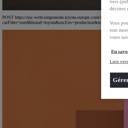
tiers (pu
décrites
POST https://usc-webcomponents.toyota-europe.com/v1/car-filter-head
carFilter=used&brand=toyota&uscEnv=production&useG
Vous pouv
tout mom
votre na
En savoi
Lien vers
Gére