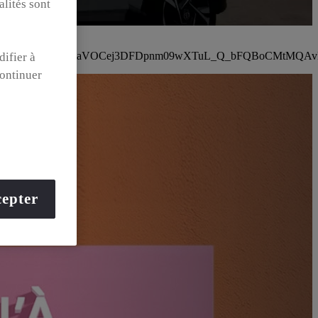
alités sont
4XLm0pudmZKe_AzecZbDgaVOCej3DFDpnm09wXTuL_Q_bFQBoCM
difier à
ontinuer
epter