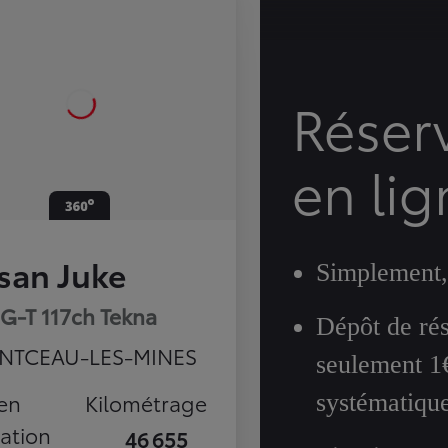
Réser
en lig
san Juke
Simplement,
IG-T 117ch Tekna
Dépôt de rés
NTCEAU-LES-MINES
seulement 1
en
Kilométrage
systématique
lation
46 655