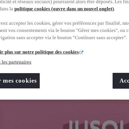
blicité et réseaux sociaux) pourraient alors être déposés. Les fin
 dans la
politique cookies (ouvre dans un nouvel onglet)
.
er/fr/fr?
lobalStore=true&gclid=CjwKCAjw4dDTBhAqEiwAkHYmSj_ymp
ez accepter les cookies, gérer vos préférences par finalité, mo
ent vos consentements via le bouton "Gérer mes cookies", ou c
vigation sans accepter via le bouton "Continuer sans accepter".
r plus sur notre politique des cookies
 les partenaires
r mes cookies
Acc