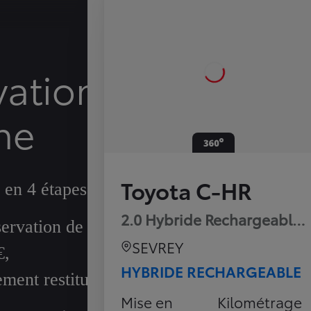
vation
ne
Toyota C-HR
 en 4 étapes
2.0 Hybride Rechargeable 
ervation de
SEVREY
€,
HYBRIDE RECHARGEABLE
ment restitué
Mise en
Kilométrage