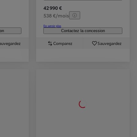
42 990 €
538 €/mois
En savoir plus
ion
Contactez la concession
auvegardez
Comparez
Sauvegardez