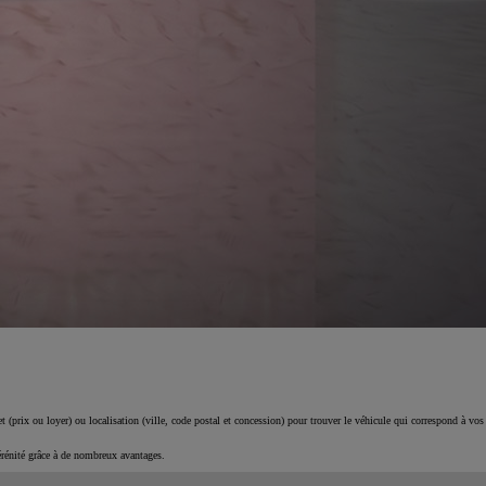
 (prix ou loyer) ou localisation (ville, code postal et concession) pour trouver le véhicule qui correspond à vos
érénité grâce à de nombreux avantages.