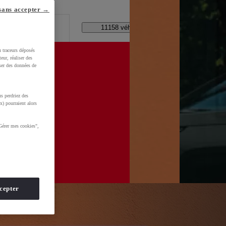
lle ?
sans accepter →
Code Postal / Concession
11158 véhicules disponibles
u traceurs déposés
eur, réaliser des
iser des données de
s perdriez des
d=0AAAAADMU_rOmt8jEeNuSaQZnsYNEuG0CS
x) pourraient alors
Gérer mes cookies",
cepter