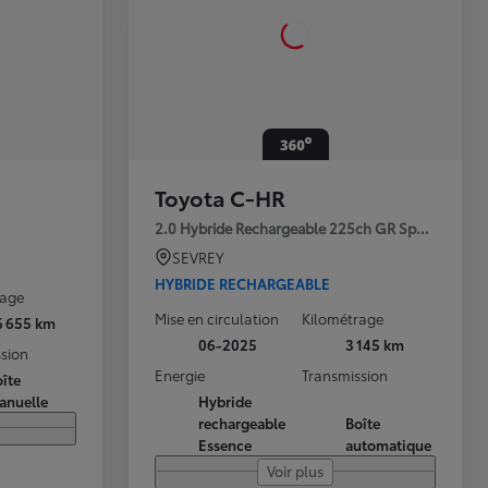
Toyota C-HR
2.0 Hybride Rechargeable 225ch GR Sport Premi
SEVREY
HYBRIDE RECHARGEABLE
rage
Mise en circulation
Kilométrage
6 655 km
06-2025
3 145 km
sion
Energie
Transmission
îte
anuelle
Hybride
rechargeable
Boîte
Essence
automatique
Voir plus