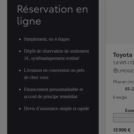
Réservation en
ligne
Simplement, en 4 étapes
Dépôt de réservation de seulement
Toyota
1€, systématiquement restitué
1.0 VVT-i 
Livraison en concession ou près
LIMOGE
de chez vous
Mise en cir
05-
Financement personnalisable et
accord de principe immédiat
Energie
Devis d’assurance simple et rapide
Esse
15 990 €