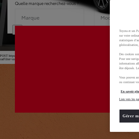
Quelle marque recherchez-vous ?
Quel modèle recherche
Marque
Modèle
Toyota et ses Pa
sur votre ordina
statistiques d’a
géolocalisation,
Des cookies son
POST https://usc-webcomponents.toyota-europe.com/v1/car-filter-header/fr/fr?
Pour une naviga
carFilter=used&brand=toyota&uscEnv=production&useGlobalStore=true&gclid=CjwKCAjw4dDT
informations aff
être déposés. Le
Vous pouvez acc
ou continuer vot
En savoir plu
Lien vers les pa
Gérer m