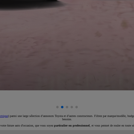
ctrique
) parmi une large sélection d’annonces Toyota et d’autres constructeurs. Filtrez par marque/modèle, budget
besoins.
e votre future auto d'occasion, que vous soyez
particulier ou professionnel
, et vous permet de rouler en toute s