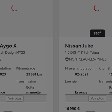
 Aygo X
Nissan Juke
72ch Design MY23
1.0 DIG-T 117ch Tekna
S
MONTCEAU-LES-MINES
culation
Kilométrage
Mise en circulation
Kilomét
2023
23 591 km
02-2021
4
Transmission
Energie
Transmis
Boîte
Bo
nce
manuelle
Essence
m
Voir plus
Voir plus
16 990 €