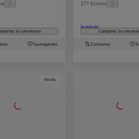
is
277 €/mois
En savoir plus
ntactez la concession
Contactez la concess
arez
Sauvegardez
Comparez
S
Vendu