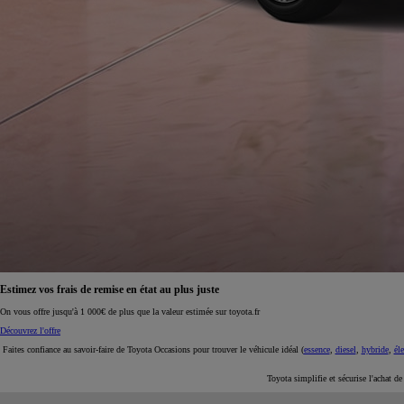
À partir de 19 700 €
Nouvelle Yaris Cross
HYBRIDE
Disponible prochainement
Faites confiance au savoir-faire de Toyota Occasions pour trouver le véhicule idéal (
essence
,
diesel
,
hybride
,
éle
Toyota simplifie et sécurise l'achat d