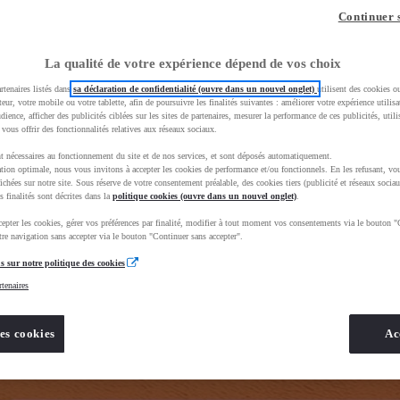
z-vous ?
Quel est votre budget ?
Dans quelle vi
Continuer 
Prix / Loyer
Ville / 
La qualité de votre expérience dépend de vos choix
rtenaires listés dans
sa déclaration de confidentialité (ouvre dans un nouvel onglet)
utilisent des cookies o
teur, votre mobile ou votre tablette, afin de poursuivre les finalités suivantes : améliorer votre expérience utilisat
udience, afficher des publicités ciblées sur les sites de partenaires, mesurer la performance de ces publicités, util
 vous offrir des fonctionnalités relatives aux réseaux sociaux.
t nécessaires au fonctionnement du site et de nos services, et sont déposés automatiquement.
tion optimale, nous vous invitons à accepter les cookies de performance et/ou fonctionnels. En les refusant, vou
BhAqEiwAkHYmSq4GUJcQuAENSKTBLvtnZ_7_qgs1FCJw6xeKY1lU8wpVetTq3f4YdxoC8kUQAvD_BwE&gbrai
ichées sur notre site. Sous réserve de votre consentement préalable, des cookies tiers (publicité et réseaux sociau
s finalités sont décrites dans la
politique cookies (ouvre dans un nouvel onglet)
.
epter les cookies, gérer vos préférences par finalité, modifier à tout moment vos consentements via le bouton "
re navigation sans accepter via le bouton "Continuer sans accepter".
s sur notre politique des cookies
rtenaires
es cookies
Ac