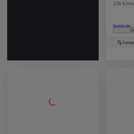
226 €/mo
En savoir plus
Co
Comp
TOYOTA C-HR
HYBRIDE OU HYBRIDE RECHARGEABLE
Disponible rapidement