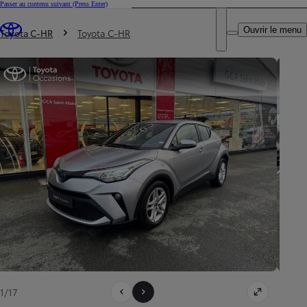
Passer au contenu suivant
(Press Enter)
DEALER NAME
Vous êtes ici
:
Ouvrir le menu
Trouvez un partenaire Toyota
Toyota C-HR
Toyota C-HR
1/17