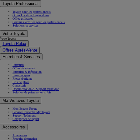
Toyota Professional
Toyota pour les professionnels
Offres Location longue durée
Offres utilitaires
Gamme électrifiée pour les professionnels
Solutions et services
Votre Toyota
Votre Toyota
Toyota Relax
Offres Après-Vente
Entretien & Services
Entretien
Offres du moment
Entretien & Réparation
Pneumatiques
Pièces d'origine
Bris de glace
Carrosserie
Documentation & Support technique
Solution de paiement en x fois
Ma Vie avec Toyota
Mon Espace Toyota
Service Connectés My Toyota
Support Technique
Campagnes de rappel
Accessoires
Accessoires
Produits d'entretien