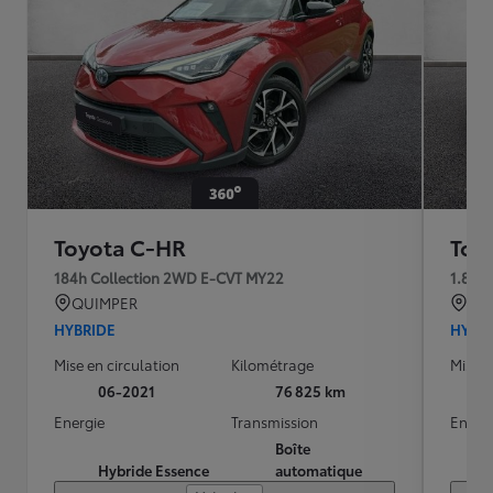
Toyota C-HR
Toy
184h Collection 2WD E-CVT MY22
1.8 H
QUIMPER
BRE
HYBRIDE
HYBR
Mise en circulation
Kilométrage
Mise e
06-2021
76 825 km
Energie
Transmission
Energ
Boîte
Hybride Essence
automatique