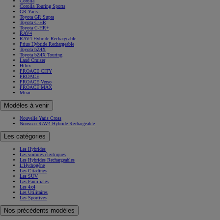
Corolla
Corolla Touring Sports
GR Yaris
Toyota GR Supra
Toyota C-HR
Toyota C-HR+
RAV4
RAV4 Hybride Rechargeable
Prius Hybride Rechargeable
Toyota bZ4X
Toyota bZ4X Touring
Land Cruiser
Hilux
PROACE CITY
PROACE
PROACE Verso
PROACE MAX
Mirai
Modèles à venir
Nouvelle Yaris Cross
Nouveau RAV4 Hybride Rechargeable
Les catégories
Les Hybrides
Les voitures électriques
Les Hybrides Rechargeables
L'Hydrogène
Les Citadines
Les SUV
Les Familiales
Les 4x4
Les Utilitaires
Les Sportives
Nos précédents modèles