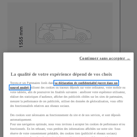
mm
1 555
Hauteur
Longueur
4 390
mm
Continuer sans accepter →
La qualité de votre expérience dépend de vos choix
Toyota et ses Partenaires listés dans
sa déclaration de confidentialité (ouvre dans un
nouvel onglet)
utilisent des cookies ou traceurs déposés sur votre ordinateur, votre mobile ou
votre tablette, afin de poursuivre les finalités suivantes : améliorer votre expérience utilisateur,
réaliser des statistiques d’audience, afficher des publicités ciblées sur les sites de partenaires,
Largeur
1 795
mm
mesurer la performance de ces publicités, utiliser des données de géolocalisation, vous offrir
des fonctionnalités relatives aux réseaux sociaux.
Des cookies sont nécessaires au fonctionnement du site et de nos services, et sont déposés
automatiquement.
Pour une navigation optimale, nous vous invitons à accepter les cookies de performance et/ou
fonctionnels. En les refusant, vous perdriez des informations affichées sur notre site. Sous
Consommation mixte
réserve de votre consentement préalable, des cookies tiers (publicité et réseaux sociaux)