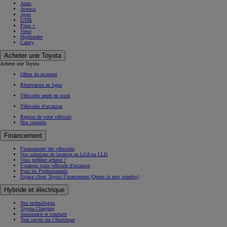
Auris
Avensis
Aygo
GT86
Prius +
Verso
Highlander
Camry
Acheter une Toyota
Acheter une Toyota
Offres du moment
Réservation en ligne
Véhicules neufs en stock
Véhicules d'occasion
Reprise de votre véhicule
Nos conseils
Financement
Financement des véhicules
Nos solutions de location en LOA ou LLD
Vous préférez acheter ?
Financez votre véhicule d'occasion
Pour les Professionnels
Espace client Toyota Financement
(Opens in new window)
Hybride et électrique
Nos technologies
Toyota Charging
Autonomie et conduite
Tout savoir sur l’électrique