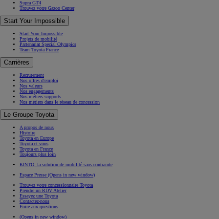
Supra GT4
Trouvez votre Gazoo Center
Start Your Impossible
Start Your Impossible
Projets de mobilité
Partenariat Special Olympics
Team Toyota France
Carrières
Recrutement
Nos offres d'emploi
Nos valeurs
Nos engagements
Nos métiers supports
Nos métiers dans le réseau de concession
Le Groupe Toyota
A propos de nous
Histoire
Toyota en Europe
Toyota et vous
Toyota en France
Toujours plus loin
KINTO, la solution de mobilité sans contrainte
Espace Presse
(Opens in new window)
Trouvez votre concessionnaire Toyota
Prendre un RDV Atelier
Essayez une Toyota
Contactez-nous
Foire aux questions
(Opens in new window)