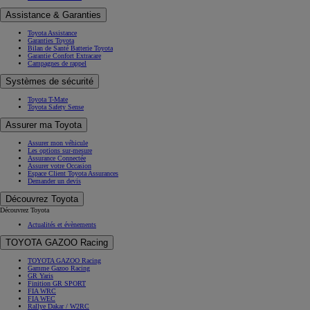
Assistance & Garanties
Toyota Assistance
Garanties Toyota
Bilan de Santé Batterie Toyota
Garantie Confort Extracare
Campagnes de rappel
Systèmes de sécurité
Toyota T-Mate
Toyota Safety Sense
Assurer ma Toyota
Assurer mon véhicule
Les options sur-mesure
Assurance Connectée
Assurer votre Occasion
Espace Client Toyota Assurances
Demander un devis
Découvrez Toyota
Découvrez Toyota
Actualités et évènements
TOYOTA GAZOO Racing
TOYOTA GAZOO Racing
Gamme Gazoo Racing
GR Yaris
Finition GR SPORT
FIA WRC
FIA WEC
Rallye Dakar / W2RC