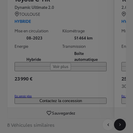
Dynamic Ultimate 2.0
2.0 H
TOULOUSE
BRE
HYBRIDE
HYBR
Mise en circulation
Kilométrage
Mise e
08-2023
51 464 km
Energie
Transmission
Energ
Boîte
Hybride
automatique
Voir plus
23 990 €
25 98
302 
En savoir plus
En savoir
Contactez la concession
Sauvegardez
8 Véhicules similaires