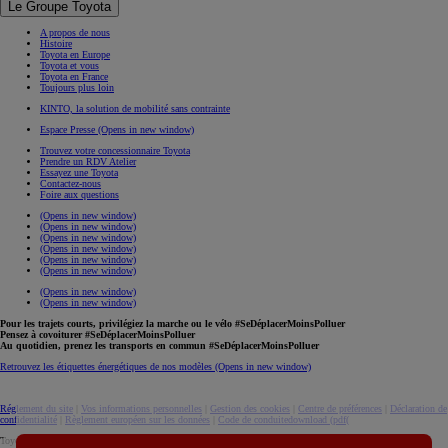
Le Groupe Toyota
A propos de nous
Histoire
Toyota en Europe
Toyota et vous
Toyota en France
Toujours plus loin
KINTO, la solution de mobilité sans contrainte
Espace Presse
(Opens in new window)
Trouvez votre concessionnaire Toyota
Prendre un RDV Atelier
Essayez une Toyota
Contactez-nous
Foire aux questions
(Opens in new window)
(Opens in new window)
(Opens in new window)
(Opens in new window)
(Opens in new window)
(Opens in new window)
(Opens in new window)
(Opens in new window)
Pour les trajets courts, privilégiez la marche ou le vélo #SeDéplacerMoinsPolluer
Pensez à covoiturer #SeDéplacerMoinsPolluer
Au quotidien, prenez les transports en commun #SeDéplacerMoinsPolluer
Retrouvez les étiquettes énergétiques de nos modèles
(Opens in new window)
Réglement du site
|
Vos informations personnelles
|
Gestion des cookies
|
Centre de préférences
|
Déclaration de
confidentialité
|
Règlement européen sur les données
|
Code de conduite
download (pdf(
Toyota. Tous droits réservés. © 2026