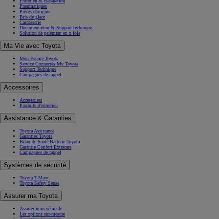
Entretien & Réparation
Pneumatiques
Pièces d'origine
Bris de glace
Carrosserie
Documentation & Support technique
Solution de paiement en x fois
Ma Vie avec Toyota
Mon Espace Toyota
Service Connectés My Toyota
Support Technique
Campagnes de rappel
Accessoires
Accessoires
Produits d'entretien
Assistance & Garanties
Toyota Assistance
Garanties Toyota
Bilan de Santé Batterie Toyota
Garantie Confort Extracare
Campagnes de rappel
Systèmes de sécurité
Toyota T-Mate
Toyota Safety Sense
Assurer ma Toyota
Assurer mon véhicule
Les options sur-mesure