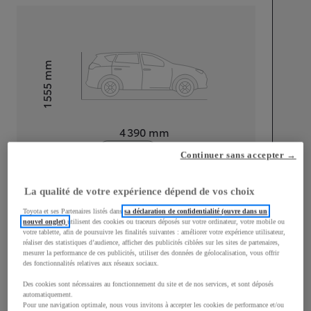
mm
1 555
Hauteur
Longueur
4 390
mm
Continuer sans accepter →
La qualité de votre expérience dépend de vos choix
Toyota et ses Partenaires listés dans
sa déclaration de confidentialité (ouvre dans un
nouvel onglet)
utilisent des cookies ou traceurs déposés sur votre ordinateur, votre mobile ou
Largeur
1 795
mm
votre tablette, afin de poursuivre les finalités suivantes : améliorer votre expérience utilisateur,
réaliser des statistiques d’audience, afficher des publicités ciblées sur les sites de partenaires,
mesurer la performance de ces publicités, utiliser des données de géolocalisation, vous offrir
des fonctionnalités relatives aux réseaux sociaux.
Des cookies sont nécessaires au fonctionnement du site et de nos services, et sont déposés
Consommation mixte
automatiquement.
Pour une navigation optimale, nous vous invitons à accepter les cookies de performance et/ou