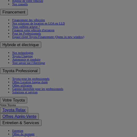
Reprise de votre véhicule
Nos conseils
Financement
Financement des véhicules
Nos solutions de location en LOA ou LLD
Vous préférez acheter ?
Financez votre véhicule d'occasion
Pour les Professionnels
Espace client Toyota Financement
(Opens in new window)
Hybride et électrique
Nos technologies
Toyota Charging
Autonomie et conduite
Tout savoir sur l’électrique
Toyota Professional
Toyota pour les professionnels
Offres Location longue durée
Offres utilitaires
Gamme électrifiée pour les professionnels
Solutions et services
Votre Toyota
Votre Toyota
Toyota Relax
Offres Après-Vente
Entretien & Services
Entretien
Offres du moment