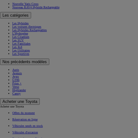
Nouvelle Yaris Cross
Nouveau RAV4 Hybride Rechargeable
Les catégories
Les Hybrides
Les voitures électriques
Les Hybrides Rechargeables
L'Hydrogène
Les Citadines
Les SUV
Les Familiales
Les 4x4
Les Utilitaires
Les Sportives
Nos précédents modèles
Auris
Avensis
Aygo
GT86
Prius +
Verso
Highlander
Camry
Acheter une Toyota
Acheter une Toyota
Offres du moment
Réservation en ligne
Véhicules neufs en stock
Véhicules d'occasion