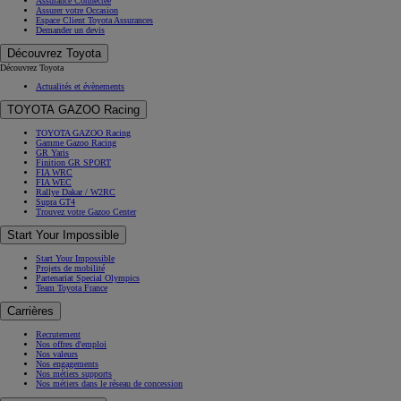
Assurance Connectée
Assurer votre Occasion
Espace Client Toyota Assurances
Demander un devis
Découvrez Toyota
Découvrez Toyota
Actualités et évènements
TOYOTA GAZOO Racing
TOYOTA GAZOO Racing
Gamme Gazoo Racing
GR Yaris
Finition GR SPORT
FIA WRC
FIA WEC
Rallye Dakar / W2RC
Supra GT4
Trouvez votre Gazoo Center
Start Your Impossible
Start Your Impossible
Projets de mobilité
Partenariat Special Olympics
Team Toyota France
Carrières
Recrutement
Nos offres d'emploi
Nos valeurs
Nos engagements
Nos métiers supports
Nos métiers dans le réseau de concession