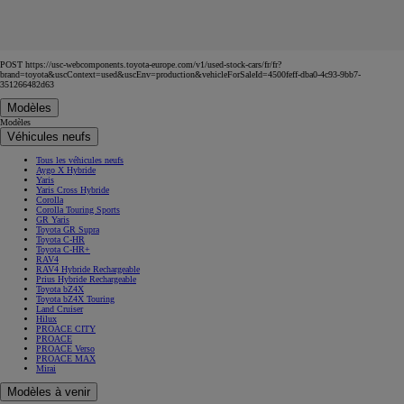
POST https://usc-webcomponents.toyota-europe.com/v1/used-stock-cars/fr/fr?
brand=toyota&uscContext=used&uscEnv=production&vehicleForSaleId=4500feff-dba0-4c93-9bb7-
351266482d63
Modèles
Modèles
Véhicules neufs
Tous les véhicules neufs
Aygo X Hybride
Yaris
Yaris Cross Hybride
Corolla
Corolla Touring Sports
GR Yaris
Toyota GR Supra
Toyota C-HR
Toyota C-HR+
RAV4
RAV4 Hybride Rechargeable
Prius Hybride Rechargeable
Toyota bZ4X
Toyota bZ4X Touring
Land Cruiser
Hilux
PROACE CITY
PROACE
PROACE Verso
PROACE MAX
Mirai
Modèles à venir