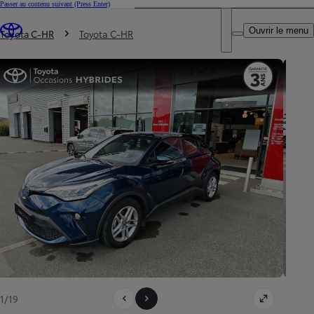
Passer au contenu suivant
(Press Enter)
DEALER NAME
Vous êtes ici
:
Ouvrir le menu
Trouvez un partenaire Toyota
Toyota C-HR
Toyota C-HR
1/19