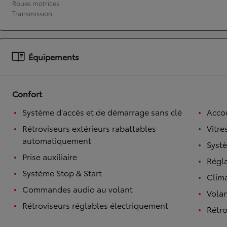
Roues motrices
Transmission
À partir de 19 700 €
Nouvelle Yaris Cross
HYBRIDE
Disponible prochainement
Équipements
Confort
Système d'accès et de démarrage sans clé
Accou
Rétroviseurs extérieurs rabattables
Vitre
automatiquement
Syst
Prise auxiliaire
Régl
Système Stop & Start
Clim
Commandes audio au volant
Volan
Rétroviseurs réglables électriquement
Rétro