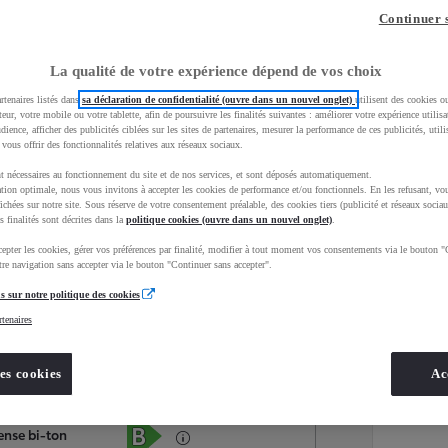
Continuer 
La qualité de votre expérience dépend de vos choix
rtenaires listés dans
sa déclaration de confidentialité (ouvre dans un nouvel onglet)
utilisent des cookies o
teur, votre mobile ou votre tablette, afin de poursuivre les finalités suivantes : améliorer votre expérience utilisat
udience, afficher des publicités ciblées sur les sites de partenaires, mesurer la performance de ces publicités, util
 vous offrir des fonctionnalités relatives aux réseaux sociaux.
t nécessaires au fonctionnement du site et de nos services, et sont déposés automatiquement.
tion optimale, nous vous invitons à accepter les cookies de performance et/ou fonctionnels. En les refusant, vou
ichées sur notre site. Sous réserve de votre consentement préalable, des cookies tiers (publicité et réseaux sociau
s finalités sont décrites dans la
politique cookies (ouvre dans un nouvel onglet)
.
epter les cookies, gérer vos préférences par finalité, modifier à tout moment vos consentements via le bouton "
Services
Concession
re navigation sans accepter via le bouton "Continuer sans accepter".
s sur notre politique des cookies
rtenaires
Energie
oyota Occasions
Hybride Essence
es cookies
Ac
Étiquette énergétique
ense bi-ton