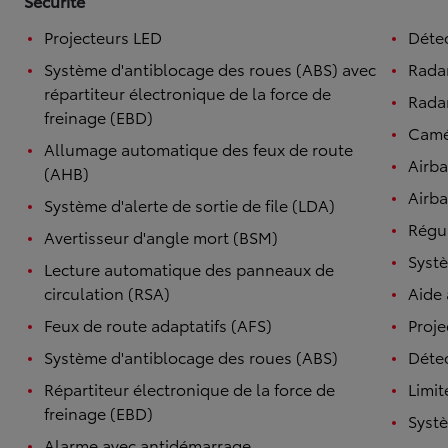
Sécurité
Projecteurs LED
Détec
Système d'antiblocage des roues (ABS) avec
Rada
répartiteur électronique de la force de
Radar
freinage (EBD)
Camé
Allumage automatique des feux de route
Airb
(AHB)
Airba
Système d'alerte de sortie de file (LDA)
Régul
Avertisseur d'angle mort (BSM)
Systè
Lecture automatique des panneaux de
circulation (RSA)
Aide
Feux de route adaptatifs (AFS)
Proje
Système d'antiblocage des roues (ABS)
Détec
Répartiteur électronique de la force de
Limit
freinage (EBD)
Systè
Alarme avec antidémarrage