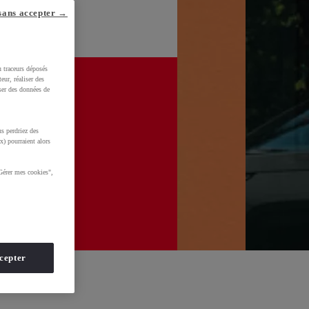
sans accepter →
u traceurs déposés
eur, réaliser des
iser des données de
s perdriez des
x) pourraient alors
Gérer mes cookies",
cepter