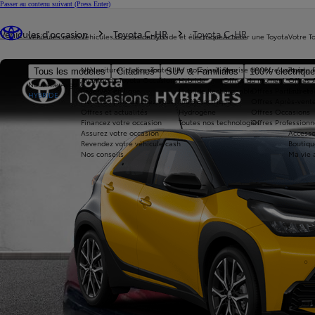
Passer au contenu suivant
(Press Enter)
Vous êtes ici
:
Véhicules d'occasion
Toyota C-HR
Toyota C-HR
Véhicules neufs
Véhicules d'occasion
Hybride et électrique
Acheter une Toyota
Votre T
Nos voitures d'occasion
Toutes les motorisations
Reprise de votre voiture
Toyota 
Tous les modèles
Citadines
SUV & Familiales
100% électriqu
Avantages Toyota Occasions
Hybride
Offres du moment
Offres 
Nouvelle Aygo X
Réservez en ligne
Hybride Rechargeable
Offres Particuliers
Entrete
HYBRIDE
Livraison près de chez vous
100% Électrique
Offres Après-vente
Offres et actualités
Hydrogène
Offres Occasions
Financez votre occasion
Toutes nos technologies
Offres Professionn
Assurez votre occasion
Accesso
Revendez votre véhicule cash
Boutiqu
Nos conseils
Ma vie 