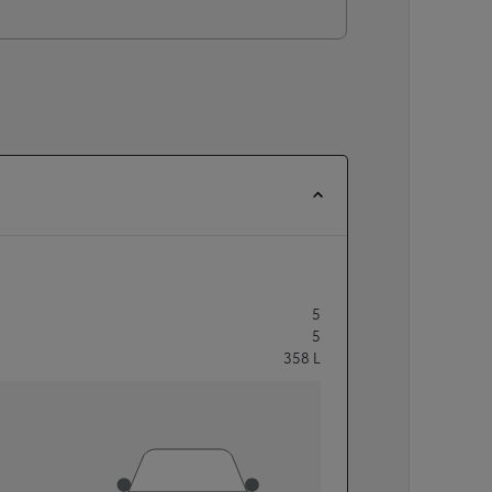
5
5
358
L