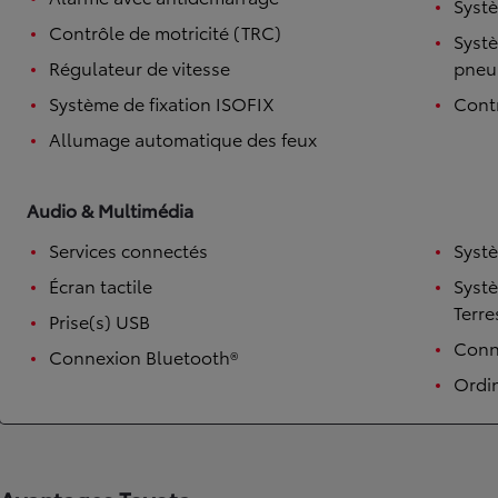
Systè
Contrôle de motricité (TRC)
Systè
Régulateur de vitesse
pneu
Système de fixation ISOFIX
Contr
Allumage automatique des feux
Audio & Multimédia
Services connectés
Syst
TOYOTA C-HR
Écran tactile
Syst
HYBRIDE OU HYBRIDE RECHARGEABLE
Disponible rapidement
Terre
Prise(s) USB
Conne
Connexion Bluetooth®
Ordi