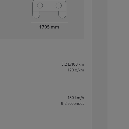
Largeur
1 795
mm
5,2
L/100 km
120
g/km
180
km/h
8,2
secondes