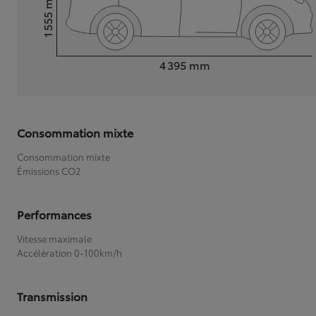
1 555
Hauteur
Longueur
4 395
mm
Consommation mixte
Consommation mixte
Émissions CO2
Performances
Vitesse maximale
Accélération 0-100km/h
Transmission