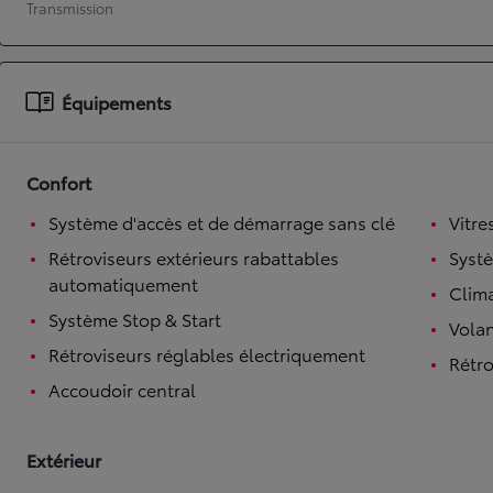
Transmission
À partir de 19 700 €
Nouvelle Yaris Cross
HYBRIDE
Équipements
Disponible prochainement
Confort
Système d'accès et de démarrage sans clé
Vitre
Rétroviseurs extérieurs rabattables
Syst
automatiquement
Clim
Système Stop & Start
Volan
Rétroviseurs réglables électriquement
Rétro
Accoudoir central
Extérieur