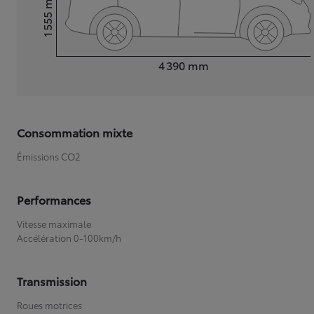
1 555
Hauteur
Longueur
4 390
mm
Consommation mixte
Émissions CO2
Performances
Vitesse maximale
Accélération 0-100km/h
Transmission
Roues motrices