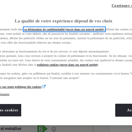
Continuer 
La qualité de votre expérience dépend de vos choix
rtenaires listés dans
sa déclaration de confidentialité (ouvre dans un nouvel onglet)
utilisent des cookies o
teur, votre mobile ou votre tablette, afin de poursuivre les finalités suivantes : améliorer votre expérience utilisat
udience, afficher des publicités ciblées sur les sites de partenaires, mesurer la performance de ces publicités, util
 vous offrir des fonctionnalités relatives aux réseaux sociaux.
t nécessaires au fonctionnement du site et de nos services, et sont déposés automatiquement.
tion optimale, nous vous invitons à accepter les cookies de performance et/ou fonctionnels. En les refusant, vou
ichées sur notre site. Sous réserve de votre consentement préalable, des cookies tiers (publicité et réseaux sociau
s finalités sont décrites dans la
politique cookies (ouvre dans un nouvel onglet)
.
epter les cookies, gérer vos préférences par finalité, modifier à tout moment vos consentements via le bouton "
Services
Concession
re navigation sans accepter via le bouton "Continuer sans accepter".
s sur notre politique des cookies
rtenaires
Energie
oyota Occasions
Hybride Essence
es cookies
Ac
Étiquette énergétique
al métallisé