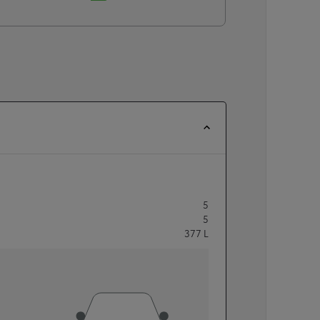
5
5
377
L