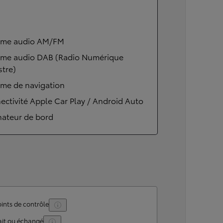
ème audio AM/FM
ème audio DAB (Radio Numérique
stre)
ème de navigation
ctivité Apple Car Play / Android Auto
nateur de bord
ints de contrôle
ait ou échangé