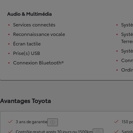
Audio & Multimédia
Services connectés
Syst
Reconnaissance vocale
Syst
Terre
Écran tactile
Syst
Prise(s) USB
Conne
Connexion Bluetooth®
Ordi
TOYOTA C-HR
HYBRIDE OU HYBRIDE RECHARGEABLE
Disponible rapidement
Avantages Toyota
3 ans de garantie
150 po
Contrôle gratuit après 30 jours ou 1500km
Satisf