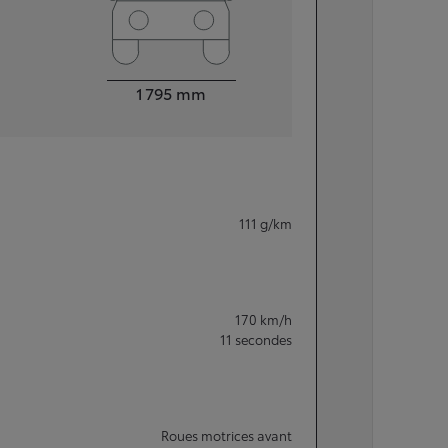
Largeur
1 795
mm
111
g/km
170
km/h
11
secondes
Roues motrices avant