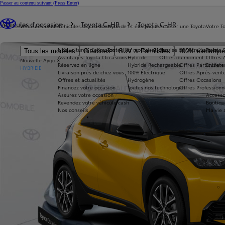
Passer au contenu suivant
(Press Enter)
Vous êtes ici
:
Véhicules d'occasion
Toyota C-HR
Toyota C-HR
Véhicules neufs
Véhicules d'occasion
Hybride et électrique
Acheter une Toyota
Votre T
Nos voitures d'occasion
Toutes les motorisations
Reprise de votre voiture
Toyota 
Tous les modèles
Citadines
SUV & Familiales
100% électriqu
Avantages Toyota Occasions
Hybride
Offres du moment
Offres 
Nouvelle Aygo X
Réservez en ligne
Hybride Rechargeable
Offres Particuliers
Entrete
HYBRIDE
Livraison près de chez vous
100% Électrique
Offres Après-vente
Offres et actualités
Hydrogène
Offres Occasions
Financez votre occasion
Toutes nos technologies
Offres Professionn
Assurez votre occasion
Accesso
Revendez votre véhicule cash
Boutiqu
Nos conseils
Ma vie 