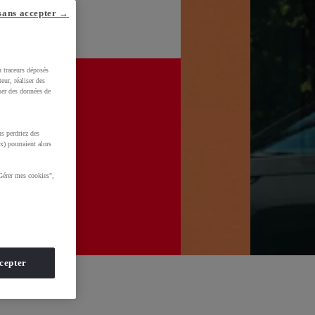
sans accepter →
u traceurs déposés
eur, réaliser des
iser des données de
s perdriez des
x) pourraient alors
Gérer mes cookies",
cepter