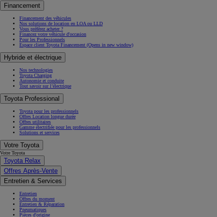
Financement
Financement des véhicules
Nos solutions de location en LOA ou LLD
Vous préférez acheter ?
Financez votre véhicule d'occasion
Pour les Professionnels
Espace client Toyota Financement
(Opens in new window)
Hybride et électrique
Nos technologies
Toyota Charging
Autonomie et conduite
Tout savoir sur l’électrique
Toyota Professional
Toyota pour les professionnels
Offres Location longue durée
Offres utilitaires
Gamme électrifiée pour les professionnels
Solutions et services
Votre Toyota
Votre Toyota
Toyota Relax
Offres Après-Vente
Entretien & Services
Entretien
Offres du moment
Entretien & Réparation
Pneumatiques
Pièces d'origine