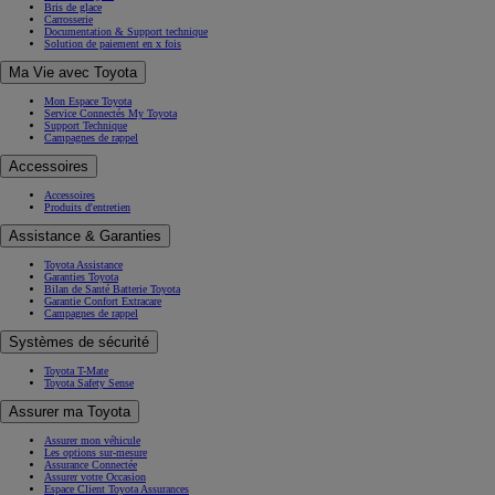
Bris de glace
Carrosserie
Documentation & Support technique
Solution de paiement en x fois
Ma Vie avec Toyota
Mon Espace Toyota
Service Connectés My Toyota
Support Technique
Campagnes de rappel
Accessoires
Accessoires
Produits d'entretien
Assistance & Garanties
Toyota Assistance
Garanties Toyota
Bilan de Santé Batterie Toyota
Garantie Confort Extracare
Campagnes de rappel
Systèmes de sécurité
Toyota T-Mate
Toyota Safety Sense
Assurer ma Toyota
Assurer mon véhicule
Les options sur-mesure
Assurance Connectée
Assurer votre Occasion
Espace Client Toyota Assurances