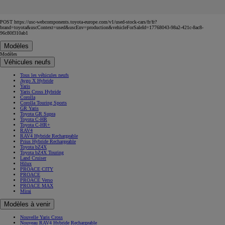
POST https://usc-webcomponents.toyota-europe.com/v1/used-stock-cars/fr/fr?
brand=toyota&uscContext=used&uscEnv=production&vehicleForSaleId=17768043-98a2-421c-8ac8-
96c80f310ab1
Modèles
Modèles
Véhicules neufs
Tous les véhicules neufs
Aygo X Hybride
Yaris
Yaris Cross Hybride
Corolla
Corolla Touring Sports
GR Yaris
Toyota GR Supra
Toyota C-HR
Toyota C-HR+
RAV4
RAV4 Hybride Rechargeable
Prius Hybride Rechargeable
Toyota bZ4X
Toyota bZ4X Touring
Land Cruiser
Hilux
PROACE CITY
PROACE
PROACE Verso
PROACE MAX
Mirai
Modèles à venir
Nouvelle Yaris Cross
Nouveau RAV4 Hybride Rechargeable