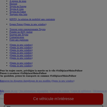
A propos de nous
Histoire
Toyota en Europe
Toyota et vous
Toyota en France
Toujours plus loin
KINTO, la solution de mobilité sans contrainte
Espace Presse
(Opens in new window)
Trouvez votre concessionnaire Toyota
Prendre un RDV Atelier
Essayez une Toyota
Contactez-nous
Foire aux questions
(Opens in new window)
(Opens in new window)
(Opens in new window)
(Opens in new window)
(Opens in new window)
(Opens in new window)
(Opens in new window)
(Opens in new window)
Pour les trajets courts, privilégiez la marche ou le vélo #SeDéplacerMoinsPolluer
Pensez à covoiturer #SeDéplacerMoinsPolluer
Au quotidien, prenez les transports en commun #SeDéplacerMoinsPolluer
Retrouvez les étiquettes énergétiques de nos modèles
(Opens in new window)
Réglement du site
|
Vos informations personnelles
|
Gestion des cookies
|
Centre de préférences
|
Déclaration de
confidentialité
|
Règlement européen sur les données
|
Code de conduite
download (pdf(
Ce véhicule m'intéresse
Toyota. Tous droits réservés. © 2026
Informations légales
Accessibilité : non conforme