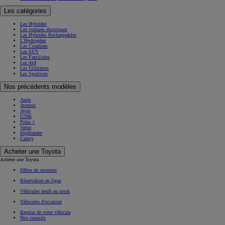
Les catégories
Les Hybrides
Les voitures électriques
Les Hybrides Rechargeables
L'Hydrogène
Les Citadines
Les SUV
Les Familiales
Les 4x4
Les Utilitaires
Les Sportives
Nos précédents modèles
Auris
Avensis
Aygo
GT86
Prius +
Verso
Highlander
Camry
Acheter une Toyota
Acheter une Toyota
Offres du moment
Réservation en ligne
Véhicules neufs en stock
Véhicules d'occasion
Reprise de votre véhicule
Nos conseils