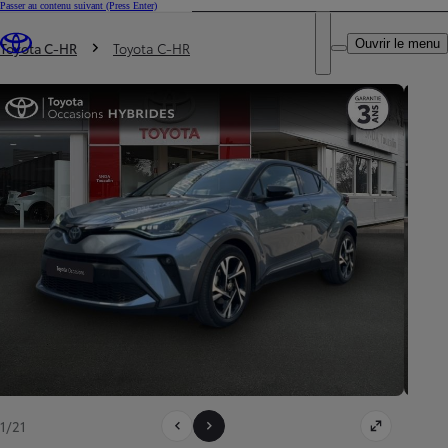
Passer au contenu suivant
(Press Enter)
DEALER NAME
Vous êtes ici
:
Ouvrir le menu
Trouvez un partenaire Toyota
Toyota C-HR
Toyota C-HR
1/21