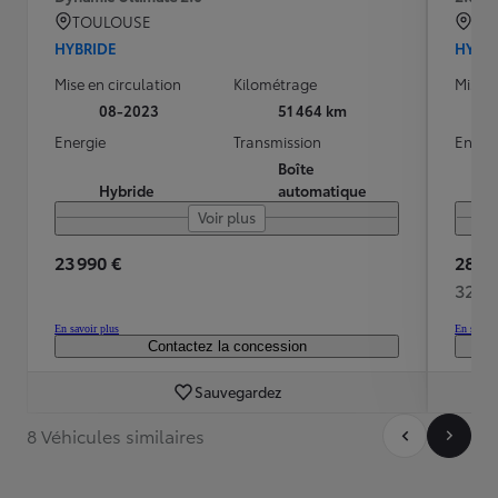
TOULOUSE
BRE
HYBRIDE
HYBR
Mise en circulation
Kilométrage
Mise e
08-2023
51 464 km
Energie
Transmission
Energ
Boîte
Hybride
automatique
Voir plus
23 990 €
28 48
329 
En savoir plus
En savoir
Contactez la concession
Sauvegardez
8 Véhicules similaires