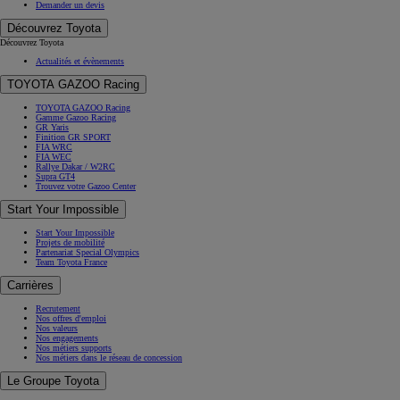
Demander un devis
Découvrez Toyota
Découvrez Toyota
Actualités et évènements
TOYOTA GAZOO Racing
TOYOTA GAZOO Racing
Gamme Gazoo Racing
GR Yaris
Finition GR SPORT
FIA WRC
FIA WEC
Rallye Dakar / W2RC
Supra GT4
Trouvez votre Gazoo Center
Start Your Impossible
Start Your Impossible
Projets de mobilité
Partenariat Special Olympics
Team Toyota France
Carrières
Recrutement
Nos offres d'emploi
Nos valeurs
Nos engagements
Nos métiers supports
Nos métiers dans le réseau de concession
Le Groupe Toyota