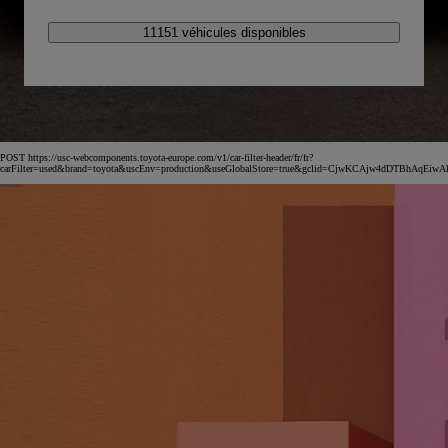
11151 véhicules disponibles
POST https://usc-webcomponents.toyota-europe.com/v1/car-filter-header/fr/fr?
carFilter=used&brand=toyota&uscEnv=production&useGlobalStore=true&gclid=CjwKCAjw4dDT