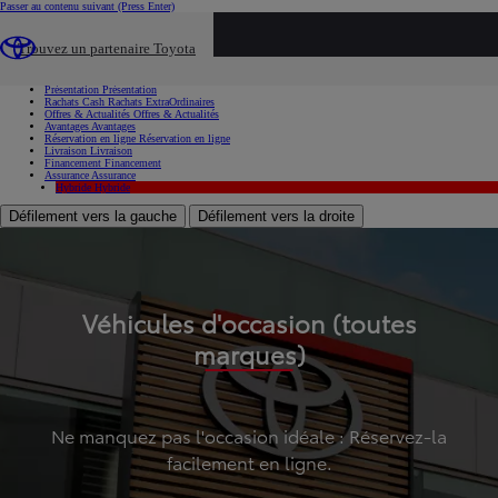
Passer au contenu suivant
(Press Enter)
...
Trouvez un partenaire Toyota
Voiture d'occasion
Présentation
Présentation
Rachats Cash
Rachats ExtraOrdinaires
Offres & Actualités
Offres & Actualités
Avantages
Avantages
Réservation en ligne
Réservation en ligne
Livraison
Livraison
Financement
Financement
Assurance
Assurance
Hybride
Hybride
Défilement vers la gauche
Défilement vers la droite
Véhicules d'occasion (toutes
marques)
Ne manquez pas l'occasion idéale : Réservez-la
facilement en ligne.