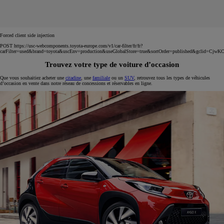
Forced client side injection
POST https://usc-webcomponents.toyota-europe.com/v1/car-filter/fr/fr?
carFilter=used&brand=toyota&uscEnv=production&useGlobalStore=true&sortOrder=published
Trouvez votre type de voiture d’occasion
Que vous souhaitiez acheter une
citadine
, une
familiale
ou un
SUV
, retrouvez tous les types de véhicules
d’occasion en vente dans notre réseau de concessions et réservables en ligne.