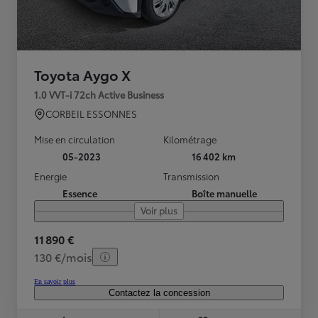
Toyota Aygo X
1.0 VVT-i 72ch Active Business
CORBEIL ESSONNES
Mise en circulation
Kilométrage
05-2023
16 402 km
Energie
Transmission
Essence
Boîte manuelle
Voir plus
11 890 €
130 €/mois
En savoir plus
Contactez la concession