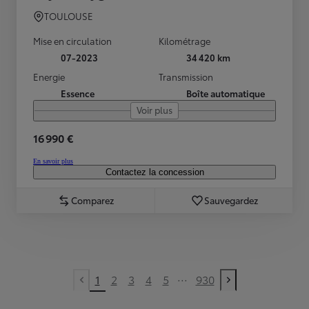
TOULOUSE
Mise en circulation
Kilométrage
07-2023
34 420 km
Energie
Transmission
Essence
Boîte automatique
Voir plus
16 990 €
En savoir plus
Contactez la concession
Comparez
Sauvegardez
...
1
2
3
4
5
930
Previous page
Next page