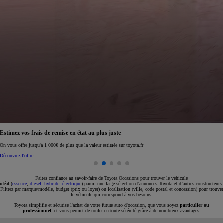
Réservez en ligne votre occasion pour 1€ seulement
Réservez en ligne
Faites confiance au savoir-faire de Toyota Occasions pour trouver le véhicule
idéal (
essence
,
diesel
,
hybride
,
électrique
) parmi une large sélection d’annonces Toyota et d’autres constructeurs.
Filtrez par marque/modèle, budget (prix ou loyer) ou localisation (ville, code postal et concession) pour trouver
le véhicule qui correspond à vos besoins.
Toyota simplifie et sécurise l'achat de votre future auto d'occasion, que vous soyez
particulier ou
professionnel
, et vous permet de rouler en toute sérénité grâce à de nombreux avantages.