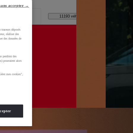
lle ?
sans accepter →
Code Postal / Concession
11193 véhicules disponibles
u traceurs déposés
eur, réaliser des
iser des données de
s perdriez des
x) pourraient alors
Gérer mes cookies",
cepter