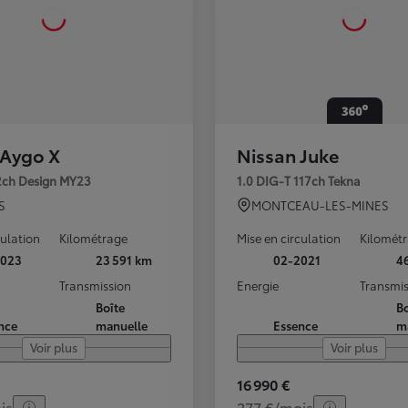
 Aygo X
Nissan Juke
72ch Design MY23
1.0 DIG-T 117ch Tekna
S
MONTCEAU-LES-MINES
culation
Kilométrage
Mise en circulation
Kilomét
2023
23 591 km
02-2021
4
Transmission
Energie
Transmis
Boîte
Bo
nce
manuelle
Essence
m
Voir plus
Voir plus
16 990 €
is
277 €/mois