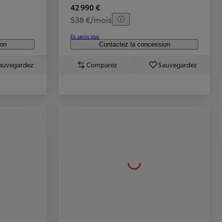
42 990 €
538 €/mois
En savoir plus
ion
Contactez la concession
auvegardez
Comparez
Sauvegardez