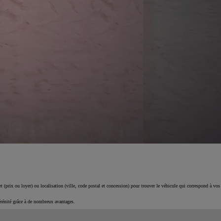
 (prix ou loyer) ou localisation (ville, code postal et concession) pour trouver le véhicule qui correspond à vos
érénité grâce à de nombreux avantages.