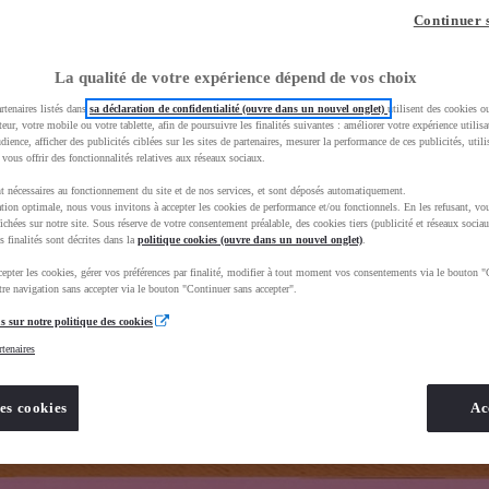
z-vous ?
Quel est votre budget ?
Dans quelle vi
Continuer 
Prix / Loyer
Ville / 
La qualité de votre expérience dépend de vos choix
rtenaires listés dans
sa déclaration de confidentialité (ouvre dans un nouvel onglet)
utilisent des cookies o
teur, votre mobile ou votre tablette, afin de poursuivre les finalités suivantes : améliorer votre expérience utilisat
udience, afficher des publicités ciblées sur les sites de partenaires, mesurer la performance de ces publicités, util
 vous offrir des fonctionnalités relatives aux réseaux sociaux.
t nécessaires au fonctionnement du site et de nos services, et sont déposés automatiquement.
uscEnv=production&useGlobalStore=true
tion optimale, nous vous invitons à accepter les cookies de performance et/ou fonctionnels. En les refusant, vou
ichées sur notre site. Sous réserve de votre consentement préalable, des cookies tiers (publicité et réseaux sociau
s finalités sont décrites dans la
politique cookies (ouvre dans un nouvel onglet)
.
epter les cookies, gérer vos préférences par finalité, modifier à tout moment vos consentements via le bouton "
re navigation sans accepter via le bouton "Continuer sans accepter".
s sur notre politique des cookies
rtenaires
es cookies
Ac