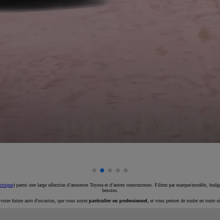
ctrique
) parmi une large sélection d’annonces Toyota et d’autres constructeurs. Filtrez par marque/modèle, budget
besoins.
e votre future auto d'occasion, que vous soyez
particulier ou professionnel
, et vous permet de rouler en toute s