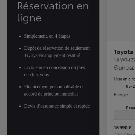
Réservation en
ligne
Simplement, en 4 étapes
Dépôt de réservation de seulement
Toyota
1€, systématiquement restitué
1.0 VVT-i 
Livraison en concession ou près
LIMOGE
de chez vous
Mise en cir
05-
Financement personnalisable et
accord de principe immédiat
Energie
Devis d’assurance simple et rapide
Esse
15 990 €
226 €/mo