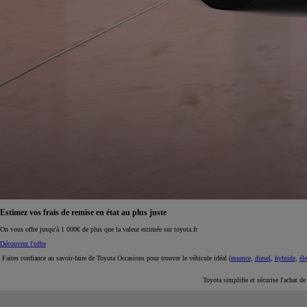
À partir de 19 700 €
Nouvelle Yaris Cross
HYBRIDE
Disponible prochainement
Estimez vos frais de remise en état au plus juste
On vous offre jusqu'à 1 000€ de plus que la valeur estimée sur toyota.fr
Découvrez l'offre
Faites confiance au savoir-faire de Toyota Occasions pour trouver le véhicule idéal (
essence
,
diesel
,
hybride
,
éle
Toyota simplifie et sécurise l'achat d