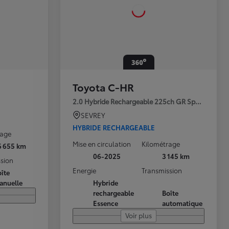
Toyota C-HR
2.0 Hybride Rechargeable 225ch GR Sport Premi
SEVREY
HYBRIDE RECHARGEABLE
rage
Mise en circulation
Kilométrage
6 655 km
06-2025
3 145 km
sion
Energie
Transmission
îte
anuelle
Hybride
rechargeable
Boîte
Essence
automatique
Voir plus