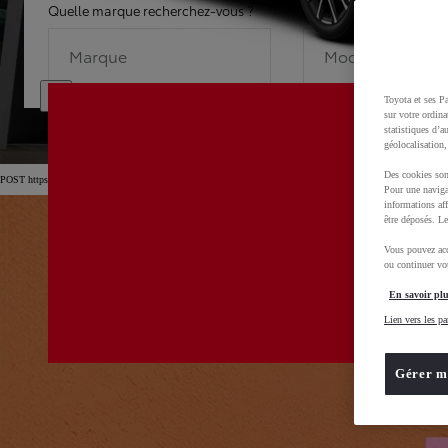
Quelle marque recherchez-vous ?
Quel modèle recherche
Marque
Modèle
Toyota et ses Pa
sur votre ordina
statistiques d’a
géolocalisation,
Des cookies son
POST https://usc-webcomponents.toyota-europe.com/v1/car-filter-header/fr/fr?carFilter=used&brand=toyota&
Pour une naviga
informations aff
être déposés. Le
Vous pouvez acc
ou continuer vot
En savoir plu
Lien vers les pa
Gérer m