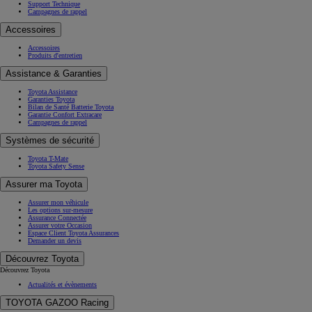
Support Technique
Campagnes de rappel
Accessoires
Accessoires
Produits d'entretien
Assistance & Garanties
Toyota Assistance
Garanties Toyota
Bilan de Santé Batterie Toyota
Garantie Confort Extracare
Campagnes de rappel
Systèmes de sécurité
Toyota T-Mate
Toyota Safety Sense
Assurer ma Toyota
Assurer mon véhicule
Les options sur-mesure
Assurance Connectée
Assurer votre Occasion
Espace Client Toyota Assurances
Demander un devis
Découvrez Toyota
Découvrez Toyota
Actualités et évènements
TOYOTA GAZOO Racing