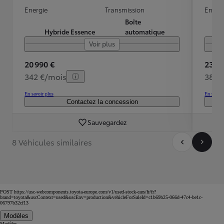
Energie
Transmission
Energ
Boîte
Hybride Essence
automatique
Voir plus
20 990 €
23 49
342 €/mois
383 
En savoir plus
En savoir
Contactez la concession
Sauvegardez
8 Véhicules similaires
POST https://usc-webcomponents.toyota-europe.com/v1/used-stock-cars/fr/fr?
brand=toyota&uscContext=used&uscEnv=production&vehicleForSaleId=c1b69b25-066d-47c4-be1c-
06797b32cf13
Modèles
Modèles