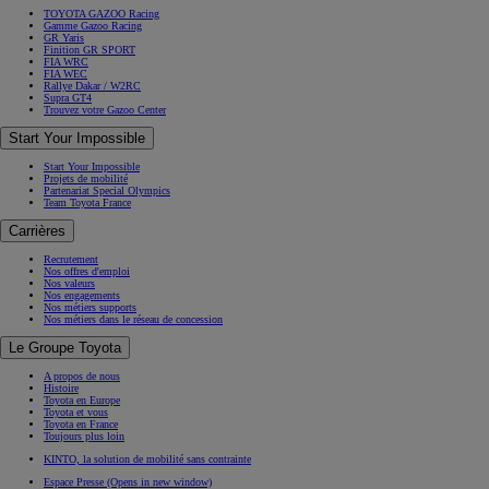
TOYOTA GAZOO Racing
Gamme Gazoo Racing
GR Yaris
Finition GR SPORT
FIA WRC
FIA WEC
Rallye Dakar / W2RC
Supra GT4
Trouvez votre Gazoo Center
Start Your Impossible
Start Your Impossible
Projets de mobilité
Partenariat Special Olympics
Team Toyota France
Carrières
Recrutement
Nos offres d'emploi
Nos valeurs
Nos engagements
Nos métiers supports
Nos métiers dans le réseau de concession
Le Groupe Toyota
A propos de nous
Histoire
Toyota en Europe
Toyota et vous
Toyota en France
Toujours plus loin
KINTO, la solution de mobilité sans contrainte
Espace Presse
(Opens in new window)