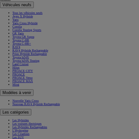
Véhicules neufs
Tous les véhicules neufs
Aygo X Hybride
Yaris
Yaris Cross Hybride
Corolla
Corolla Touring Sports
GR Yaris
Toyota GR Supra
Toyota C-HR
Toyota C-HR+
RAV4
RAV4 Hybride Rechargeable
Prius Hybride Rechargeable
Toyota bZ4X
Toyota bZ4X Touring
Land Cruiser
Hilux
PROACE CITY
PROACE
PROACE Verso
PROACE MAX
Mirai
Modèles à venir
Nouvelle Yaris Cross
Nouveau RAV4 Hybride Rechargeable
Les catégories
Les Hybrides
Les voitures électriques
Les Hybrides Rechargeables
L'Hydrogène
Les Citadines
Les SUV