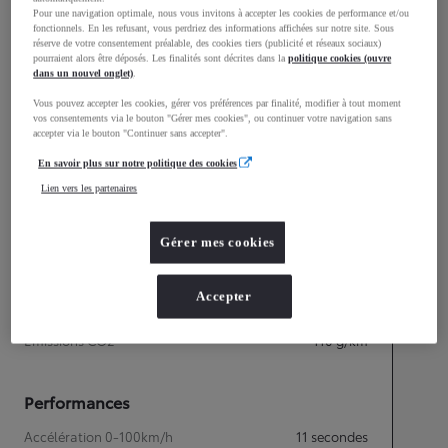
mm
Pour une navigation optimale, nous vous invitons à accepter les cookies de performance et/ou
1 555
fonctionnels. En les refusant, vous perdriez des informations affichées sur notre site. Sous
Hauteur
réserve de votre consentement préalable, des cookies tiers (publicité et réseaux sociaux)
pourraient alors être déposés. Les finalités sont décrites dans la
politique cookies (ouvre
dans un nouvel onglet)
.
Longueur
4 390
mm
Vous pouvez accepter les cookies, gérer vos préférences par finalité, modifier à tout moment
vos consentements via le bouton "Gérer mes cookies", ou continuer votre navigation sans
accepter via le bouton "Continuer sans accepter".
En savoir plus sur notre politique des cookies
Lien vers les partenaires
Gérer mes cookies
Accepter
Consommation mixte
Émissions CO2
110
g/km
Performances
Accélération 0-100km/h
11
secondes