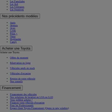
Les Familiales
Les 4x4
Les Utilitaires
Les Sportives
Nos précédents modèles
Auris
Avensis
Aygo
GT86
Prius +
Verso
Highlander
Camry
Acheter une Toyota
Acheter une Toyota
Offres du moment
Réservation en ligne
Véhicules neufs en stock
Véhicules d'occasion
Reprise de votre véhicule
Nos conseils
Financement
Financement des véhicules
Nos solutions de location en LOA ou LLD
Vous préférez acheter ?
Financez votre véhicule d'occasion
Pour les Professionnels
Espace client Toyota Financement
(Opens in new window)