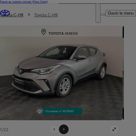
Passer au contenu suivant
(Press Enter)
DEALER NAME
Vous êtes ici
:
Ouvrir le menu
Trouvez un partenaire Toyota
Toyota C-HR
Toyota C-HR
1/22