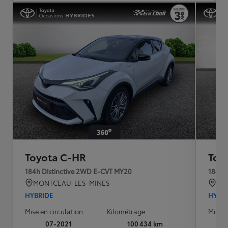
Toyota C-HR
Toy
184h Distinctive 2WD E-CVT MY20
184h 
MONTCEAU-LES-MINES
QU
HYBRIDE
HYBR
Mise en circulation
Kilométrage
Mise e
07-2021
100 434 km