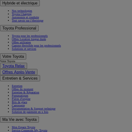
Hybride et électrique
Nos technologies
Toyota Charging
Autonomie et conduite
Tout savoir sur l’électrique
Toyota Professional
Toyota pour les professionnels
Offres Location longue durée
Offres utilitaires
Gamme électrifiée pour les professionnels
Solutions et services
Votre Toyota
Votre Toyota
Toyota Relax
Offres Après-Vente
Entretien & Services
Entretien
Offres du moment
Entretien & Réparation
Pneumatiques
Pièces d'origine
Bris de glace
Carrosserie
Documentation & Support technique
Solution de paiement en x fois
Ma Vie avec Toyota
Mon Espace Toyota
Service Connectés My Toyota