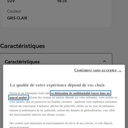
SUV
98 ch
Couleur
GRIS CLAIR
Caractéristiques
Caractéristiques
Continuer sans accepter →
Dimensions & Carrosserie
La qualité de votre expérience dépend de vos choix
Portes
5
Toyota et ses Partenaires listés dans
sa déclaration de confidentialité (ouvre dans un
Places
5
nouvel onglet)
utilisent des cookies ou traceurs déposés sur votre ordinateur, votre mobile ou
votre tablette, afin de poursuivre les finalités suivantes : améliorer votre expérience utilisateur,
réaliser des statistiques d’audience, afficher des publicités ciblées sur les sites de partenaires,
mesurer la performance de ces publicités, utiliser des données de géolocalisation, vous offrir
des fonctionnalités relatives aux réseaux sociaux.
Des cookies sont nécessaires au fonctionnement du site et de nos services, et sont déposés
automatiquement.