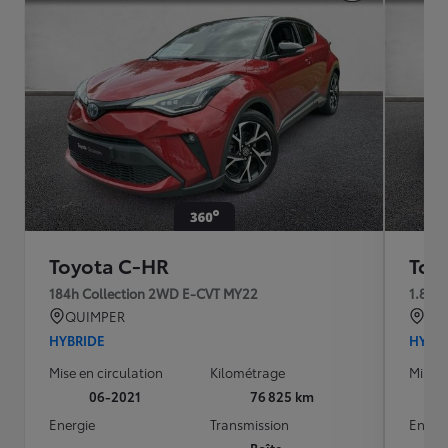
Toyota C-HR
Toy
184h Collection 2WD E-CVT MY22
1.8 H
QUIMPER
BRE
HYBRIDE
HYBR
Mise en circulation
Kilométrage
Mise e
06-2021
76 825 km
Energie
Transmission
Energ
Boîte