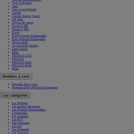
Aygo X Hybride
Yaris
Yaris Cross Hybride
Corolla
Corolla Touring Sports
GR Yaris
Toyota GR Supra
Toyota C-HR
Toyota C-HR+
RAV4
RAV4 Hybride Rechargeable
Prius Hybride Rechargeable
Toyota bZ4X
Toyota bZ4X Touring
Land Cruiser
Hilux
PROACE CITY
PROACE
PROACE Verso
PROACE MAX
Mirai
Modèles à venir
Nouvelle Yaris Cross
Nouveau RAV4 Hybride Rechargeable
Les catégories
Les Hybrides
Les voitures électriques
Les Hybrides Rechargeables
L'Hydrogène
Les Citadines
Les SUV
Les Familiales
Les 4x4
Les Utilitaires
Les Sportives