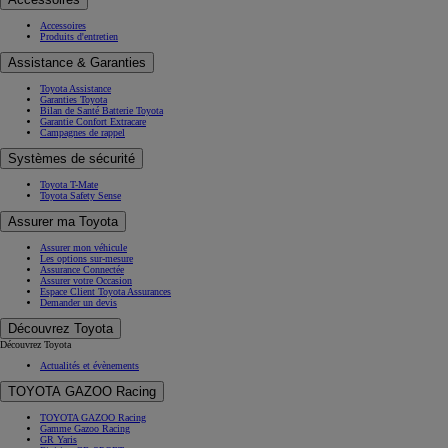
Accessoires
Produits d'entretien
Assistance & Garanties
Toyota Assistance
Garanties Toyota
Bilan de Santé Batterie Toyota
Garantie Confort Extracare
Campagnes de rappel
Systèmes de sécurité
Toyota T-Mate
Toyota Safety Sense
Assurer ma Toyota
Assurer mon véhicule
Les options sur-mesure
Assurance Connectée
Assurer votre Occasion
Espace Client Toyota Assurances
Demander un devis
Découvrez Toyota
Découvrez Toyota
Actualités et évènements
TOYOTA GAZOO Racing
TOYOTA GAZOO Racing
Gamme Gazoo Racing
GR Yaris