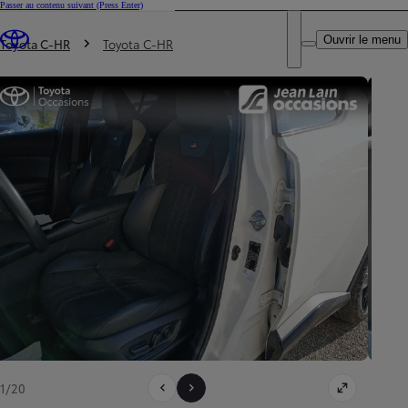
Passer au contenu suivant
(Press Enter)
DEALER NAME
Vous êtes ici
:
Ouvrir le menu
Trouvez un partenaire Toyota
Toyota C-HR
Toyota C-HR
1/20