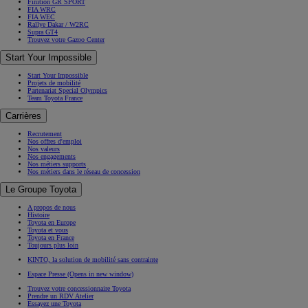
Finition GR SPORT
FIA WRC
FIA WEC
Rallye Dakar / W2RC
Supra GT4
Trouvez votre Gazoo Center
Start Your Impossible
Start Your Impossible
Projets de mobilité
Partenariat Special Olympics
Team Toyota France
Carrières
Recrutement
Nos offres d'emploi
Nos valeurs
Nos engagements
Nos métiers supports
Nos métiers dans le réseau de concession
Le Groupe Toyota
A propos de nous
Histoire
Toyota en Europe
Toyota et vous
Toyota en France
Toujours plus loin
KINTO, la solution de mobilité sans contrainte
Espace Presse
(Opens in new window)
Trouvez votre concessionnaire Toyota
Prendre un RDV Atelier
Essayez une Toyota