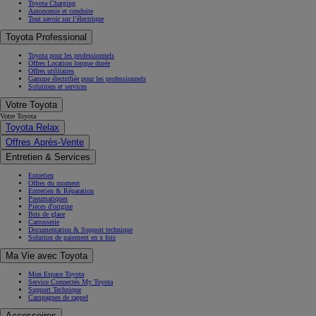
Toyota Charging
Autonomie et conduite
Tout savoir sur l’électrique
Toyota Professional
Toyota pour les professionnels
Offres Location longue durée
Offres utilitaires
Gamme électrifiée pour les professionnels
Solutions et services
Votre Toyota
Votre Toyota
Toyota Relax
Offres Après-Vente
Entretien & Services
Entretien
Offres du moment
Entretien & Réparation
Pneumatiques
Pièces d'origine
Bris de glace
Carrosserie
Documentation & Support technique
Solution de paiement en x fois
Ma Vie avec Toyota
Mon Espace Toyota
Service Connectés My Toyota
Support Technique
Campagnes de rappel
Accessoires