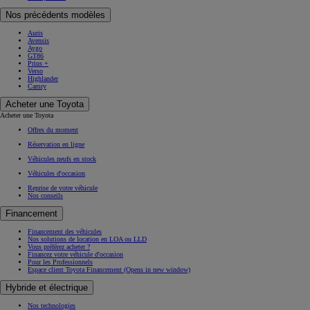
Nos précédents modèles
Auris
Avensis
Aygo
GT86
Prius +
Verso
Highlander
Camry
Acheter une Toyota
Acheter une Toyota
Offres du moment
Réservation en ligne
Véhicules neufs en stock
Véhicules d'occasion
Reprise de votre véhicule
Nos conseils
Financement
Financement des véhicules
Nos solutions de location en LOA ou LLD
Vous préférez acheter ?
Financez votre véhicule d'occasion
Pour les Professionnels
Espace client Toyota Financement
(Opens in new window)
Hybride et électrique
Nos technologies