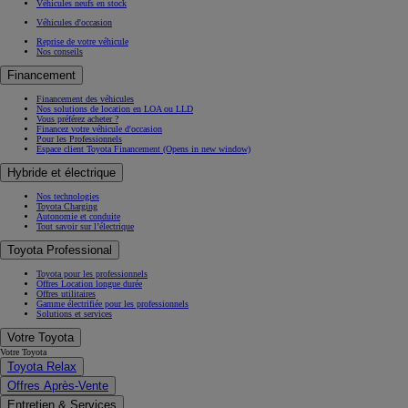
Véhicules neufs en stock
Véhicules d'occasion
Reprise de votre véhicule
Nos conseils
Financement
Financement des véhicules
Nos solutions de location en LOA ou LLD
Vous préférez acheter ?
Financez votre véhicule d'occasion
Pour les Professionnels
Espace client Toyota Financement
(Opens in new window)
Hybride et électrique
Nos technologies
Toyota Charging
Autonomie et conduite
Tout savoir sur l’électrique
Toyota Professional
Toyota pour les professionnels
Offres Location longue durée
Offres utilitaires
Gamme électrifiée pour les professionnels
Solutions et services
Votre Toyota
Votre Toyota
Toyota Relax
Offres Après-Vente
Entretien & Services