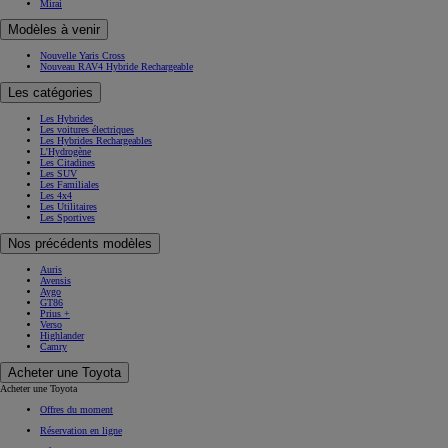
Mirai
Modèles à venir
Nouvelle Yaris Cross
Nouveau RAV4 Hybride Rechargeable
Les catégories
Les Hybrides
Les voitures électriques
Les Hybrides Rechargeables
L'Hydrogène
Les Citadines
Les SUV
Les Familiales
Les 4x4
Les Utilitaires
Les Sportives
Nos précédents modèles
Auris
Avensis
Aygo
GT86
Prius +
Verso
Highlander
Camry
Acheter une Toyota
Acheter une Toyota
Offres du moment
Réservation en ligne