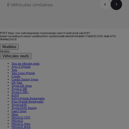
8 Véhicules similaires
POST https://usc-webcomponents.toyota-europe.com/v1/used-stock-cars/fr/fr?
brand=toyota&uscContext=used&uscEnv=production&vehicleForSaleId=c7a64532-5331-4ea8-a753-
96448e21413f
Modèles
Modèles
Véhicules neufs
Tous les véhicules neufs
Aygo X Hybride
Yaris
Yaris Cross Hybride
Corolla
Corolla Touring Sports
GR Yaris
Toyota GR Supra
Toyota C-HR
Toyota C-HR+
RAV4
RAV4 Hybride Rechargeable
Prius Hybride Rechargeable
Toyota bZ4X
Toyota bZ4X Touring
Land Cruiser
Hilux
PROACE CITY
PROACE
PROACE Verso
PROACE MAX