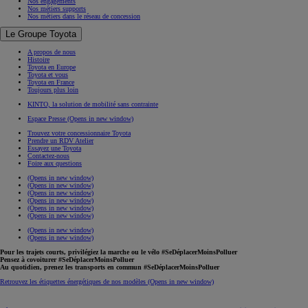
Nos engagements
Nos métiers supports
Nos métiers dans le réseau de concession
Le Groupe Toyota
A propos de nous
Histoire
Toyota en Europe
Toyota et vous
Toyota en France
Toujours plus loin
KINTO, la solution de mobilité sans contrainte
Espace Presse
(Opens in new window)
Trouvez votre concessionnaire Toyota
Prendre un RDV Atelier
Essayez une Toyota
Contactez-nous
Foire aux questions
(Opens in new window)
(Opens in new window)
(Opens in new window)
(Opens in new window)
(Opens in new window)
(Opens in new window)
(Opens in new window)
(Opens in new window)
Pour les trajets courts, privilégiez la marche ou le vélo #SeDéplacerMoinsPolluer
Pensez à covoiturer #SeDéplacerMoinsPolluer
Au quotidien, prenez les transports en commun #SeDéplacerMoinsPolluer
Retrouvez les étiquettes énergétiques de nos modèles
(Opens in new window)