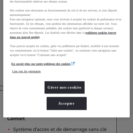
des fonctionnalités relatives aux réseaux sociaux.
Émissions CO2
120
g/km
Des cookies sont nécessaires au fonctionnement du site et de nos services, et sont déposés
automatiquement.
Pour une navigation optimale, nous vous invitons à accepter les cookies de performance et/ou
Performances
fonctionnels. En les refusant, vous perdriez des informations affichées sur notre site. Sous
réserve de votre consentement préalable, des cookies tiers (publicité et réseaux sociaux)
pourraient alors être déposés. Les finalités sont décrites dans la
politique cookies (ouvre
Vitesse maximale
180
km/h
dans un nouvel onglet)
.
Accélération 0-100km/h
8,2
secondes
Vous pouvez accepter les cookies, gérer vos préférences par finalité, modifier à tout moment
vos consentements via le bouton "Gérer mes cookies", ou continuer votre navigation sans
accepter via le bouton "Continuer sans accepter".
Transmission
En savoir plus sur notre politique des cookies
Roues motrices
Roues motrices avant
Lien vers les partenaires
Transmission
Boîte automatique
Gérer mes cookies
Équipements
Accepter
Confort
Système d'accès et de démarrage sans clé