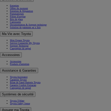
Entretien
Offres du moment
Entretien & Réparation
Pneumatiques
Pièces d'origine
Bris de glace
Carrosserie
Documentation & Support technique
Solution de paiement en x fois
Ma Vie avec Toyota
Mon Espace Toyota
Service Connectés My Toyota
Support Technique
Campagnes de rappel
Accessoires
Accessoires
Produits d'entretien
Assistance & Garanties
Toyota Assistance
Garanties Toyota
Bilan de Santé Batterie Toyota
Garantie Confort Extracare
Campagnes de rappel
Systèmes de sécurité
Toyota T-Mate
Toyota Safety Sense
Assurer ma Toyota