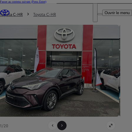
Passer au contenu suivant
(Press Enter)
DEALER NAME
Vous êtes ici
:
Ouvrir le menu
Trouvez un partenaire Toyota
Toyota C-HR
Toyota C-HR
1/20