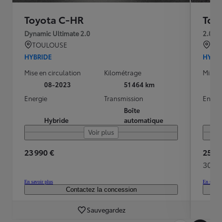
Toyota C-HR
Toy
Dynamic Ultimate 2.0
2.0 H
TOULOUSE
BRE
HYBRIDE
HYBR
Mise en circulation
Kilométrage
Mise e
08-2023
51 464 km
Energie
Transmission
Energ
Boîte
Hybride
automatique
Voir plus
23 990 €
25 98
302 
En savoir plus
En savoir
Contactez la concession
Sauvegardez