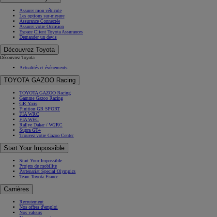
Assurer mon véhicule
Les options sur-mesure
Assurance Connectée
Assurer votre Occasion
Espace Client Toyota Assurances
Demander un devis
Découvrez Toyota
Découvrez Toyota
Actualités et évènements
TOYOTA GAZOO Racing
TOYOTA GAZOO Racing
Gamme Gazoo Racing
GR Yaris
Finition GR SPORT
FIA WRC
FIA WEC
Rallye Dakar / W2RC
Supra GT4
Trouvez votre Gazoo Center
Start Your Impossible
Start Your Impossible
Projets de mobilité
Partenariat Special Olympics
Team Toyota France
Carrières
Recrutement
Nos offres d'emploi
Nos valeurs