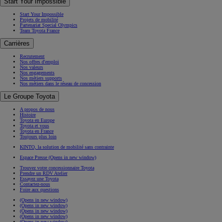
Start Your Impossible
Start Your Impossible
Projets de mobilité
Partenariat Special Olympics
Team Toyota France
Carrières
Recrutement
Nos offres d'emploi
Nos valeurs
Nos engagements
Nos métiers supports
Nos métiers dans le réseau de concession
Le Groupe Toyota
A propos de nous
Histoire
Toyota en Europe
Toyota et vous
Toyota en France
Toujours plus loin
KINTO, la solution de mobilité sans contrainte
Espace Presse
(Opens in new window)
Trouvez votre concessionnaire Toyota
Prendre un RDV Atelier
Essayez une Toyota
Contactez-nous
Foire aux questions
(Opens in new window)
(Opens in new window)
(Opens in new window)
(Opens in new window)
(Opens in new window)