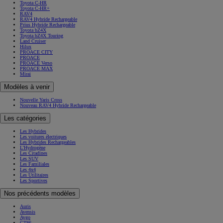
Toyota C-HR
Toyota C-HR+
RAV4
RAV4 Hybride Rechargeable
Prius Hybride Rechargeable
Toyota bZ4X
Toyota bZ4X Touring
Land Cruiser
Hilux
PROACE CITY
PROACE
PROACE Verso
PROACE MAX
Mirai
Modèles à venir
Nouvelle Yaris Cross
Nouveau RAV4 Hybride Rechargeable
Les catégories
Les Hybrides
Les voitures électriques
Les Hybrides Rechargeables
L'Hydrogène
Les Citadines
Les SUV
Les Familiales
Les 4x4
Les Utilitaires
Les Sportives
Nos précédents modèles
Auris
Avensis
Aygo
GT86