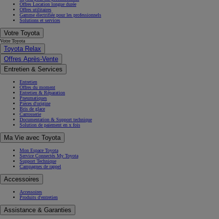
Offres Location longue durée
Offres utilitaires
Gamme électrifiée pour les professionnels
Solutions et services
Votre Toyota
Votre Toyota
Toyota Relax
Offres Après-Vente
Entretien & Services
Entretien
Offres du moment
Entretien & Réparation
Pneumatiques
Pièces d'origine
Bris de glace
Carrosserie
Documentation & Support technique
Solution de paiement en x fois
Ma Vie avec Toyota
Mon Espace Toyota
Service Connectés My Toyota
Support Technique
Campagnes de rappel
Accessoires
Accessoires
Produits d'entretien
Assistance & Garanties