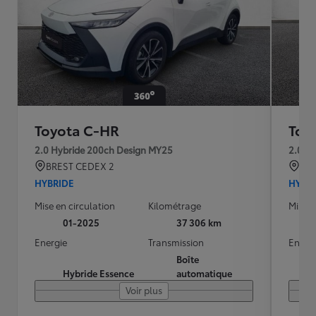
Toyota C-HR
Toy
2.0 Hybride 200ch Design MY25
2.0 H
BREST CEDEX 2
BRE
HYBRIDE
HYBR
Mise en circulation
Kilométrage
Mise e
01-2025
37 306 km
Energie
Transmission
Energ
Boîte
Hybride Essence
automatique
Voir plus