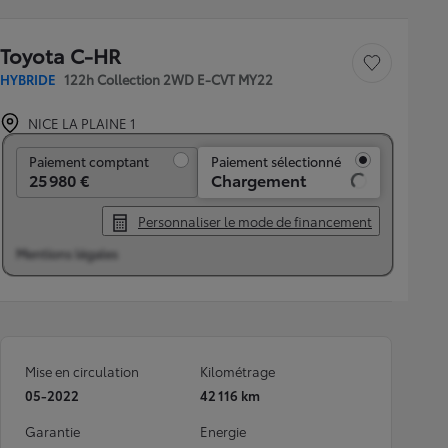
Toyota C-HR
Sauvegarder le véh
HYBRIDE
122h Collection 2WD E-CVT MY22
NICE LA PLAINE 1
Paiement comptant
Paiement comptant
Paiement sélectionné
25 980 €
Chargement
Personnaliser le mode de financement
Mentions légales
Mise en circulation
Kilométrage
05-2022
42 116 km
Garantie
Energie