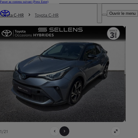
Passer au contenu suivant
(Press Enter)
DEALER NAME
Vous êtes ici
:
Ouvrir le menu
Trouvez un partenaire Toyota
Toyota C-HR
Toyota C-HR
1/21