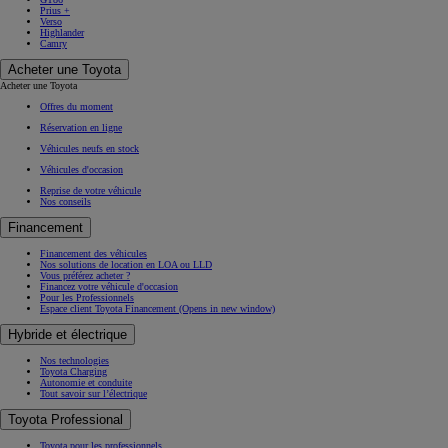
Prius +
Verso
Highlander
Camry
Acheter une Toyota
Acheter une Toyota
Offres du moment
Réservation en ligne
Véhicules neufs en stock
Véhicules d'occasion
Reprise de votre véhicule
Nos conseils
Financement
Financement des véhicules
Nos solutions de location en LOA ou LLD
Vous préférez acheter ?
Financez votre véhicule d'occasion
Pour les Professionnels
Espace client Toyota Financement
(Opens in new window)
Hybride et électrique
Nos technologies
Toyota Charging
Autonomie et conduite
Tout savoir sur l’électrique
Toyota Professional
Toyota pour les professionnels