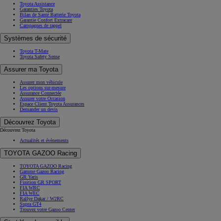
Toyota Assistance
Garanties Toyota
Bilan de Santé Batterie Toyota
Garantie Confort Extracare
Campagnes de rappel
Systèmes de sécurité
Toyota T-Mate
Toyota Safety Sense
Assurer ma Toyota
Assurer mon véhicule
Les options sur-mesure
Assurance Connectée
Assurer votre Occasion
Espace Client Toyota Assurances
Demander un devis
Découvrez Toyota
Découvrez Toyota
Actualités et évènements
TOYOTA GAZOO Racing
TOYOTA GAZOO Racing
Gamme Gazoo Racing
GR Yaris
Finition GR SPORT
FIA WRC
FIA WEC
Rallye Dakar / W2RC
Supra GT4
Trouvez votre Gazoo Center