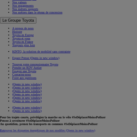
Nos valeurs
Nos engagements
Nos métiers supports
Nos métiers dans le réseau de concession
Le Groupe Toyota
A propos de nous
Histoire
Toyota en Europe
Toyota et vous
Toyota en France
Toujours plus loin
KINTO, la solution de mobilité sans contrainte
Espace Presse
(Opens in new window)
Trouvez votre concessionnaire Toyota
Prendre un RDV Atelier
Essayez une Toyota
Contactez-nous
Foire aux questions
(Opens in new window)
(Opens in new window)
(Opens in new window)
(Opens in new window)
(Opens in new window)
(Opens in new window)
(Opens in new window)
(Opens in new window)
Pour les trajets courts, privilégiez la marche ou le vélo #SeDéplacerMoinsPolluer
Pensez à covoiturer #SeDéplacerMoinsPolluer
Au quotidien, prenez les transports en commun #SeDéplacerMoinsPolluer
Retrouvez les étiquettes énergétiques de nos modèles
(Opens in new window)