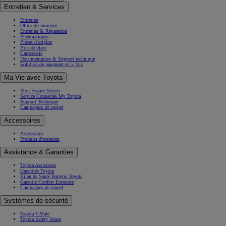
Entretien & Services
Entretien
Offres du moment
Entretien & Réparation
Pneumatiques
Pièces d'origine
Bris de glace
Carrosserie
Documentation & Support technique
Solution de paiement en x fois
Ma Vie avec Toyota
Mon Espace Toyota
Service Connectés My Toyota
Support Technique
Campagnes de rappel
Accessoires
Accessoires
Produits d'entretien
Assistance & Garanties
Toyota Assistance
Garanties Toyota
Bilan de Santé Batterie Toyota
Garantie Confort Extracare
Campagnes de rappel
Systèmes de sécurité
Toyota T-Mate
Toyota Safety Sense