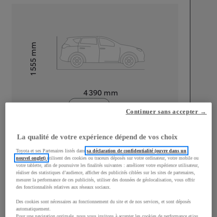
mm
1 555
Hauteur
Longueur
4 390
mm
Continuer sans accepter →
La qualité de votre expérience dépend de vos choix
Toyota et ses Partenaires listés dans
sa déclaration de confidentialité (ouvre dans un
nouvel onglet)
utilisent des cookies ou traceurs déposés sur votre ordinateur, votre mobile ou
Largeur
1 795
mm
votre tablette, afin de poursuivre les finalités suivantes : améliorer votre expérience utilisateur,
réaliser des statistiques d’audience, afficher des publicités ciblées sur les sites de partenaires,
mesurer la performance de ces publicités, utiliser des données de géolocalisation, vous offrir
des fonctionnalités relatives aux réseaux sociaux.
Des cookies sont nécessaires au fonctionnement du site et de nos services, et sont déposés
Consommation mixte
automatiquement.
Pour une navigation optimale, nous vous invitons à accepter les cookies de performance et/ou