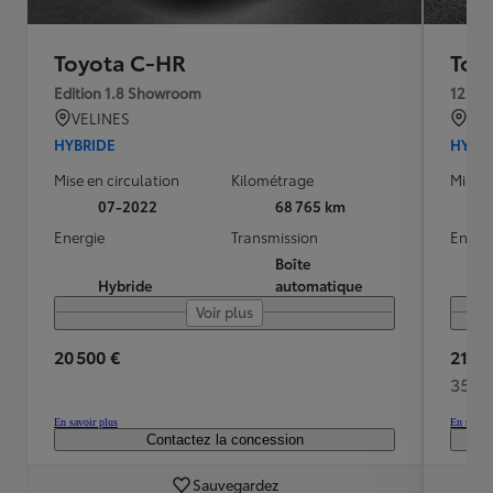
Toyota C-HR
Toy
Edition 1.8 Showroom
VELINES
SA
HYBRIDE
HYBR
Mise en circulation
Kilométrage
Mise e
07-2022
68 765 km
Energie
Transmission
Energ
Boîte
Hybride
automatique
Voir plus
20 500 €
21 99
359 
En savoir plus
En savoir
Contactez la concession
Sauvegardez