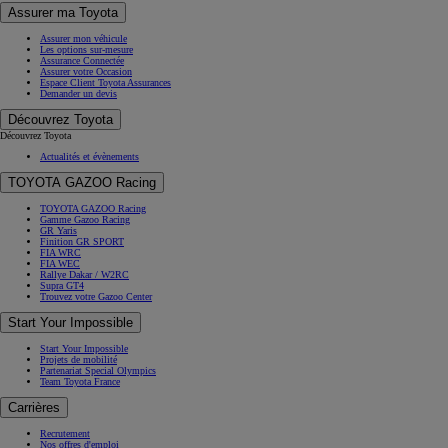
Assurer ma Toyota
Assurer mon véhicule
Les options sur-mesure
Assurance Connectée
Assurer votre Occasion
Espace Client Toyota Assurances
Demander un devis
Découvrez Toyota
Découvrez Toyota
Actualités et évènements
TOYOTA GAZOO Racing
TOYOTA GAZOO Racing
Gamme Gazoo Racing
GR Yaris
Finition GR SPORT
FIA WRC
FIA WEC
Rallye Dakar / W2RC
Supra GT4
Trouvez votre Gazoo Center
Start Your Impossible
Start Your Impossible
Projets de mobilité
Partenariat Special Olympics
Team Toyota France
Carrières
Recrutement
Nos offres d'emploi