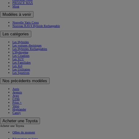
PROACE MAX
Mirai
Modèles à venir
Nouvelle Yaris Cross
Nouveau RAV4 Hybride Rechargeable
Les catégories
Les Hybrides
Les voitures électriques
Les Hybrides Rechargeables
L'Hydrogène
Les Citadines
Les SUV
Les Familiales
Les 4x4
Les Utilitaires
Les Sportives
Nos précédents modèles
Auris
Avensis
Aygo
GT86
Prius +
Verso
Highlander
Camry
Acheter une Toyota
Acheter une Toyota
Offres du moment
Réservation en ligne