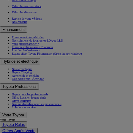
Véhicules neufs en stock
Véhicules d'occasion
Reprise de votre véhicule
Nos conseils
Financement
Financement des véhicules
Nos solutions de location en LOA ou LLD
Vous préférez acheter ?
Financez votre véhicule d'occasion
Pour les Professionnels
Espace client Toyota Financement
(Opens in new window)
Hybride et électrique
Nos technologies
Toyota Charging
Autonomie et conduite
Tout savoir sur l’électrique
Toyota Professional
Toyota pour les professionnels
Offres Location longue durée
Offres utilitaires
Gamme électrifiée pour les professionnels
Solutions et services
Votre Toyota
Votre Toyota
Toyota Relax
Offres Après-Vente