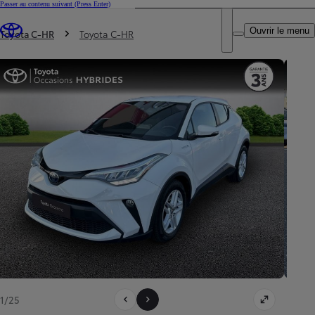
Passer au contenu suivant
(Press Enter)
DEALER NAME
Vous êtes ici
:
Ouvrir le menu
Trouvez un partenaire Toyota
Toyota C-HR
Toyota C-HR
1/25