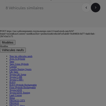
8 Véhicules similaires
POST https://usc-webcomponents.toyota-europe.com/v1/used-stock-cars/fr/fr?
brand=toyota&uscContext=used&uscEnv=production&vehicleForSaleId=9ce84856-6d77-4add-8afc-
2fb7e3a11c75
Modèles
Modèles
Véhicules neufs
Tous les véhicules neufs
Aygo X Hybride
Yaris
Yaris Cross Hybride
Corolla
Corolla Touring Sports
GR Yaris
Toyota GR Supra
Toyota C-HR
Toyota C-HR+
RAV4
RAV4 Hybride Rechargeable
Prius Hybride Rechargeable
Toyota bZ4X
Toyota bZ4X Touring
Land Cruiser
Hilux
PROACE CITY
PROACE
PROACE Verso