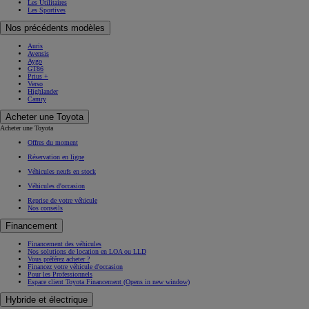
Les Utilitaires
Les Sportives
Nos précédents modèles
Auris
Avensis
Aygo
GT86
Prius +
Verso
Highlander
Camry
Acheter une Toyota
Acheter une Toyota
Offres du moment
Réservation en ligne
Véhicules neufs en stock
Véhicules d'occasion
Reprise de votre véhicule
Nos conseils
Financement
Financement des véhicules
Nos solutions de location en LOA ou LLD
Vous préférez acheter ?
Financez votre véhicule d'occasion
Pour les Professionnels
Espace client Toyota Financement
(Opens in new window)
Hybride et électrique