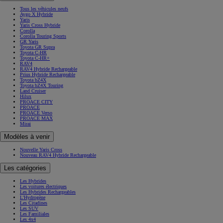
Tous les véhicules neufs
Aygo X Hybride
Yaris
Yaris Cross Hybride
Corolla
Corolla Touring Sports
GR Yaris
Toyota GR Supra
Toyota C-HR
Toyota C-HR+
RAV4
RAV4 Hybride Rechargeable
Prius Hybride Rechargeable
Toyota bZ4X
Toyota bZ4X Touring
Land Cruiser
Hilux
PROACE CITY
PROACE
PROACE Verso
PROACE MAX
Mirai
Modèles à venir
Nouvelle Yaris Cross
Nouveau RAV4 Hybride Rechargeable
Les catégories
Les Hybrides
Les voitures électriques
Les Hybrides Rechargeables
L'Hydrogène
Les Citadines
Les SUV
Les Familiales
Les 4x4