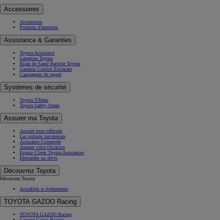
Accessoires
Accessoires
Produits d'entretien
Assistance & Garanties
Toyota Assistance
Garanties Toyota
Bilan de Santé Batterie Toyota
Garantie Confort Extracare
Campagnes de rappel
Systèmes de sécurité
Toyota T-Mate
Toyota Safety Sense
Assurer ma Toyota
Assurer mon véhicule
Les options sur-mesure
Assurance Connectée
Assurer votre Occasion
Espace Client Toyota Assurances
Demander un devis
Découvrez Toyota
Découvrez Toyota
Actualités et évènements
TOYOTA GAZOO Racing
TOYOTA GAZOO Racing
Gamme Gazoo Racing