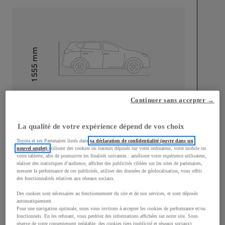
mm
1 555
Hauteur
Longueur
4 395
mm
Continuer sans accepter →
La qualité de votre expérience dépend de vos choix
Toyota et ses Partenaires listés dans
sa déclaration de confidentialité (ouvre dans un
nouvel onglet)
utilisent des cookies ou traceurs déposés sur votre ordinateur, votre mobile ou
votre tablette, afin de poursuivre les finalités suivantes : améliorer votre expérience utilisateur,
réaliser des statistiques d’audience, afficher des publicités ciblées sur les sites de partenaires,
Largeur
1 795
mm
mesurer la performance de ces publicités, utiliser des données de géolocalisation, vous offrir
des fonctionnalités relatives aux réseaux sociaux.
Des cookies sont nécessaires au fonctionnement du site et de nos services, et sont déposés
automatiquement.
Pour une navigation optimale, nous vous invitons à accepter les cookies de performance et/ou
fonctionnels. En les refusant, vous perdriez des informations affichées sur notre site. Sous
Consommation mixte
réserve de votre consentement préalable, des cookies tiers (publicité et réseaux sociaux)