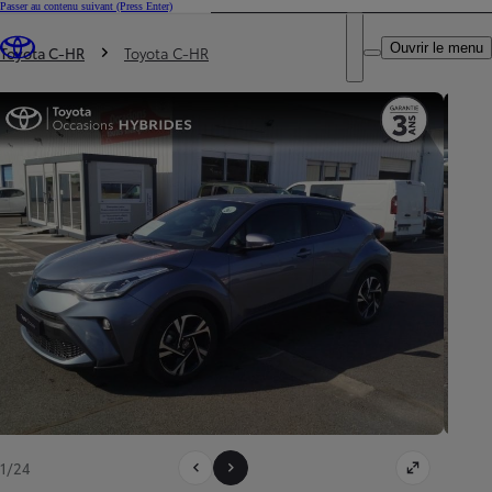
Passer au contenu suivant
(Press Enter)
DEALER NAME
Vous êtes ici
:
Ouvrir le menu
Trouvez un partenaire Toyota
Toyota C-HR
Toyota C-HR
1/24