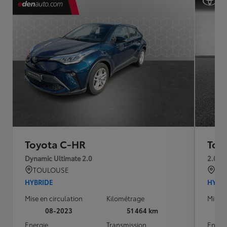
Toyota C-HR
Toy
Dynamic Ultimate 2.0
2.0 H
TOULOUSE
BRE
HYBRIDE
HYBR
Mise en circulation
Kilométrage
Mise e
08-2023
51 464 km
Energie
Transmission
Energ