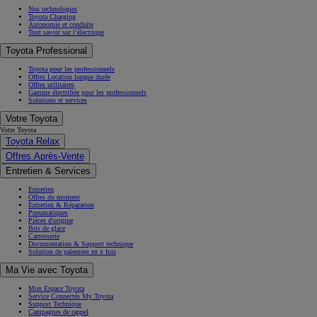
Nos technologies
Toyota Charging
Autonomie et conduite
Tout savoir sur l’électrique
Toyota Professional
Toyota pour les professionnels
Offres Location longue durée
Offres utilitaires
Gamme électrifiée pour les professionnels
Solutions et services
Votre Toyota
Votre Toyota
Toyota Relax
Offres Après-Vente
Entretien & Services
Entretien
Offres du moment
Entretien & Réparation
Pneumatiques
Pièces d'origine
Bris de glace
Carrosserie
Documentation & Support technique
Solution de paiement en x fois
Ma Vie avec Toyota
Mon Espace Toyota
Service Connectés My Toyota
Support Technique
Campagnes de rappel