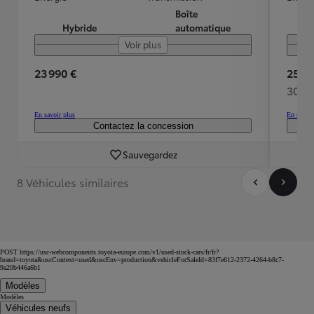
Boîte
Hybride
automatique
Voir plus
23 990 €
25 98
302 
En savoir plus
En savoir
Contactez la concession
Sauvegardez
8 Véhicules similaires
POST https://usc-webcomponents.toyota-europe.com/v1/used-stock-cars/fr/fr?
brand=toyota&uscContext=used&uscEnv=production&vehicleForSaleId=83f7e612-2372-4264-b8c7-
9a20b446a6b1
Modèles
Modèles
Véhicules neufs