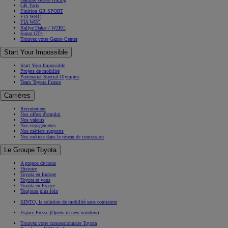
GR Yaris
Finition GR SPORT
FIA WRC
FIA WEC
Rallye Dakar / W2RC
Supra GT4
Trouvez votre Gazoo Center
Start Your Impossible
Start Your Impossible
Projets de mobilité
Partenariat Special Olympics
Team Toyota France
Carrières
Recrutement
Nos offres d'emploi
Nos valeurs
Nos engagements
Nos métiers supports
Nos métiers dans le réseau de concession
Le Groupe Toyota
A propos de nous
Histoire
Toyota en Europe
Toyota et vous
Toyota en France
Toujours plus loin
KINTO, la solution de mobilité sans contrainte
Espace Presse
(Opens in new window)
Trouvez votre concessionnaire Toyota