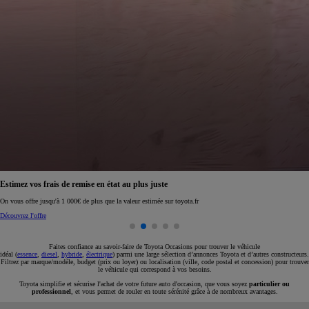
Réservez en ligne votre occasion pour 1€ seulement
Réservez en ligne
Faites confiance au savoir-faire de Toyota Occasions pour trouver le véhicule
idéal (
essence
,
diesel
,
hybride
,
électrique
) parmi une large sélection d’annonces Toyota et d’autres constructeurs.
Filtrez par marque/modèle, budget (prix ou loyer) ou localisation (ville, code postal et concession) pour trouver
le véhicule qui correspond à vos besoins.
Toyota simplifie et sécurise l'achat de votre future auto d'occasion, que vous soyez
particulier ou
professionnel
, et vous permet de rouler en toute sérénité grâce à de nombreux avantages.