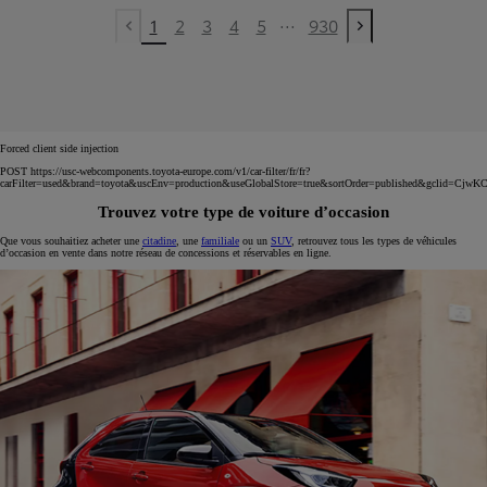
...
1
2
3
4
5
930
Previous page
Next page
Forced client side injection
POST https://usc-webcomponents.toyota-europe.com/v1/car-filter/fr/fr?
carFilter=used&brand=toyota&uscEnv=production&useGlobalStore=true&sortOrder=published&
Trouvez votre type de voiture d’occasion
Que vous souhaitiez acheter une
citadine
, une
familiale
ou un
SUV
, retrouvez tous les types de véhicules
d’occasion en vente dans notre réseau de concessions et réservables en ligne.