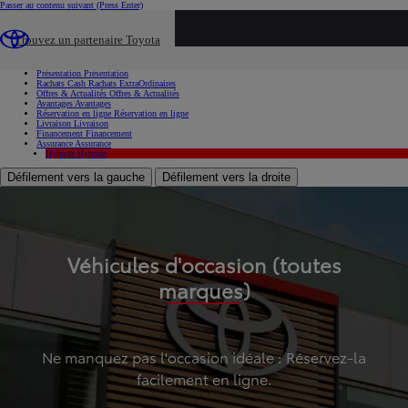
Passer au contenu suivant
(Press Enter)
...
Trouvez un partenaire Toyota
Voiture d'occasion
Présentation
Présentation
Rachats Cash
Rachats ExtraOrdinaires
Offres & Actualités
Offres & Actualités
Avantages
Avantages
Réservation en ligne
Réservation en ligne
Livraison
Livraison
Financement
Financement
Assurance
Assurance
Hybride
Hybride
Défilement vers la gauche
Défilement vers la droite
Véhicules d'occasion (toutes
marques)
Ne manquez pas l'occasion idéale : Réservez-la
facilement en ligne.