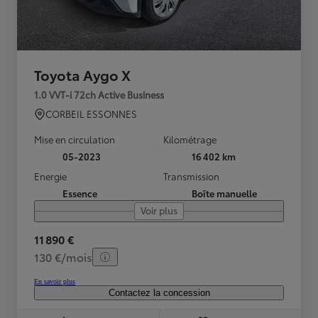
Toyota Aygo X
1.0 VVT-i 72ch Active Business
CORBEIL ESSONNES
Mise en circulation
Kilométrage
05-2023
16 402 km
Energie
Transmission
Essence
Boîte manuelle
Voir plus
11 890 €
130 €/mois
En savoir plus
Contactez la concession