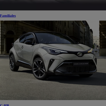
Familiales
C-HR