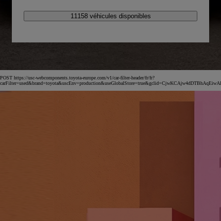
11158 véhicules disponibles
POST https://usc-webcomponents.toyota-europe.com/v1/car-filter-header/fr/fr?
carFilter=used&brand=toyota&uscEnv=production&useGlobalStore=true&gclid=CjwKCAjw4dDT