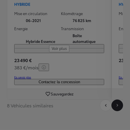
HYBRIDE
HYBR
Mise en circulation
Kilométrage
Mise e
06-2021
76 825 km
Energie
Transmission
Energ
Boîte
Hybride Essence
automatique
Voir plus
23 490 €
23 20
383 €/mois
En savoir plus
En savoir
Contactez la concession
Sauvegardez
8 Véhicules similaires