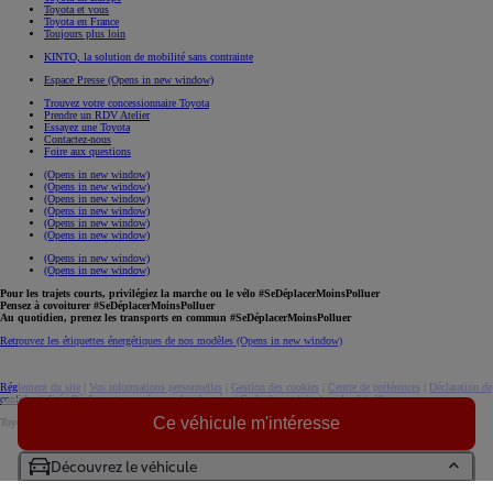
Toyota et vous
Toyota en France
Toujours plus loin
KINTO, la solution de mobilité sans contrainte
Espace Presse
(Opens in new window)
Trouvez votre concessionnaire Toyota
Prendre un RDV Atelier
Essayez une Toyota
Contactez-nous
Foire aux questions
(Opens in new window)
(Opens in new window)
(Opens in new window)
(Opens in new window)
(Opens in new window)
(Opens in new window)
(Opens in new window)
(Opens in new window)
Pour les trajets courts, privilégiez la marche ou le vélo #SeDéplacerMoinsPolluer
Pensez à covoiturer #SeDéplacerMoinsPolluer
Au quotidien, prenez les transports en commun #SeDéplacerMoinsPolluer
Retrouvez les étiquettes énergétiques de nos modèles
(Opens in new window)
Réglement du site
|
Vos informations personnelles
|
Gestion des cookies
|
Centre de préférences
|
Déclaration de
confidentialité
|
Règlement européen sur les données
|
Code de conduite
download (pdf(
Ce véhicule m'intéresse
Toyota. Tous droits réservés. © 2026
Informations légales
Accessibilité : non conforme
Découvrez le véhicule