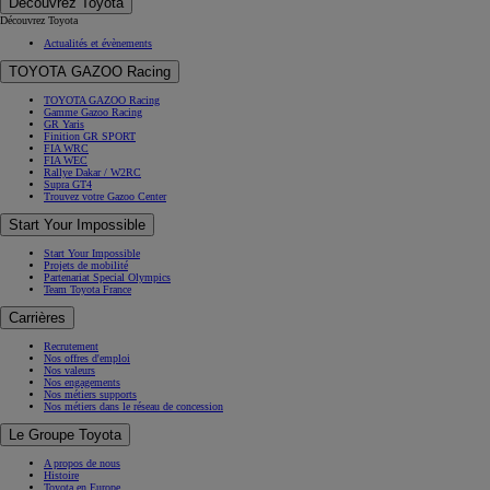
Découvrez Toyota
Découvrez Toyota
Actualités et évènements
TOYOTA GAZOO Racing
TOYOTA GAZOO Racing
Gamme Gazoo Racing
GR Yaris
Finition GR SPORT
FIA WRC
FIA WEC
Rallye Dakar / W2RC
Supra GT4
Trouvez votre Gazoo Center
Start Your Impossible
Start Your Impossible
Projets de mobilité
Partenariat Special Olympics
Team Toyota France
Carrières
Recrutement
Nos offres d'emploi
Nos valeurs
Nos engagements
Nos métiers supports
Nos métiers dans le réseau de concession
Le Groupe Toyota
A propos de nous
Histoire
Toyota en Europe