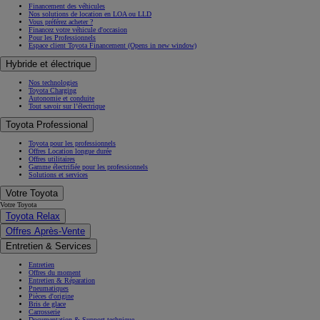
Financement des véhicules
Nos solutions de location en LOA ou LLD
Vous préférez acheter ?
Financez votre véhicule d'occasion
Pour les Professionnels
Espace client Toyota Financement
(Opens in new window)
Hybride et électrique
Nos technologies
Toyota Charging
Autonomie et conduite
Tout savoir sur l’électrique
Toyota Professional
Toyota pour les professionnels
Offres Location longue durée
Offres utilitaires
Gamme électrifiée pour les professionnels
Solutions et services
Votre Toyota
Votre Toyota
Toyota Relax
Offres Après-Vente
Entretien & Services
Entretien
Offres du moment
Entretien & Réparation
Pneumatiques
Pièces d'origine
Bris de glace
Carrosserie
Documentation & Support technique