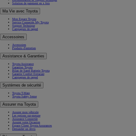
Solution de paiement en x fois
Ma Vie avec Toyota
Mon Espace Toyota
Service Connectés My Toyota
Support Technique
Campagnes de rappel
Accessoires
Accessoires
Produits d'entretien
Assistance & Garanties
Toyota Assistance
Garanties Toyota
Bilan de Santé Batterie Toyota
Garantie Confort Extracare
Campagnes de rappel
Systèmes de sécurité
Toyota T-Mate
Toyota Safety Sense
Assurer ma Toyota
Assurer mon véhicule
Les options sur-mesure
Assurance Connectée
Assurer votre Occasion
Espace Client Toyota Assurances
Demander un devis