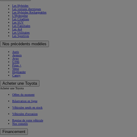
Les Hybrides
Les voitures électriques
Les Hybrides Rechargeables
L'Hydrogène
Les Citadines
Les SUV
Les Familiales
Les 4x4
Les Utilitaires
Les Sportives
Nos précédents modèles
Auris
Avensis
Aygo
GT86
Prius +
Verso
Highlander
Camry
Acheter une Toyota
Acheter une Toyota
Offres du moment
Réservation en ligne
Véhicules neufs en stock
Véhicules d'occasion
Reprise de votre véhicule
Nos conseils
Financement