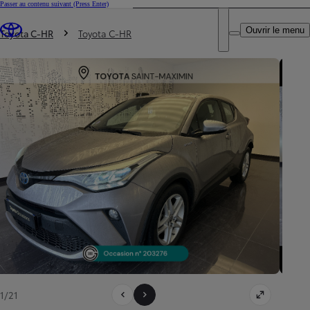
Passer au contenu suivant
(Press Enter)
DEALER NAME
Vous êtes ici
:
Ouvrir le menu
Trouvez un partenaire Toyota
Toyota C-HR
Toyota C-HR
1/21