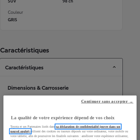
SUV
98 ch
Couleur
GRIS
Caractéristiques
Caractéristiques
Dimensions & Carrosserie
Portes
5
Continuer sans accepter →
Places
5
La qualité de votre expérience dépend de vos choix
Toyota et ses Partenaires listés dans
sa déclaration de confidentialité (ouvre dans un
nouvel onglet)
utilisent des cookies ou traceurs déposés sur votre ordinateur, votre mobile ou
votre tablette, afin de poursuivre les finalités suivantes : améliorer votre expérience utilisateur,