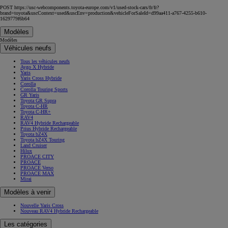
POST https://usc-webcomponents.toyota-europe.com/v1/used-stock-cars/fr/fr?
brand=toyota&uscContext=used&uscEnv=production&vehicleForSaleId=d99aa411-a767-4255-b610-
1629779f6b64
Modèles
Modèles
Véhicules neufs
Tous les véhicules neufs
Aygo X Hybride
Yaris
Yaris Cross Hybride
Corolla
Corolla Touring Sports
GR Yaris
Toyota GR Supra
Toyota C-HR
Toyota C-HR+
RAV4
RAV4 Hybride Rechargeable
Prius Hybride Rechargeable
Toyota bZ4X
Toyota bZ4X Touring
Land Cruiser
Hilux
PROACE CITY
PROACE
PROACE Verso
PROACE MAX
Mirai
Modèles à venir
Nouvelle Yaris Cross
Nouveau RAV4 Hybride Rechargeable
Les catégories