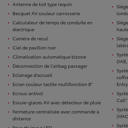
Antenne de toit type requin
Sièg
Becquet AV couleur carrosserie
lomba
Calculateur de temps de conduite en
Sièg
électrique
haut
Caméra de recul
Siège
latér
Ciel de pavillon noir
Systè
Climatisation automatique bizone
DAB,
Déconnection de l'airbag passager
Systè
Eclairage d'accueil
coffr
Ecran couleur tactile multifonction 8"
Entry
Ecrous antivol
Syst
Call"
Essuie-glaces AV avec détecteur de pluie
Systè
Fermeture centralisée avec commande à
(HAC
distance
Syst
Feux de jour à LED