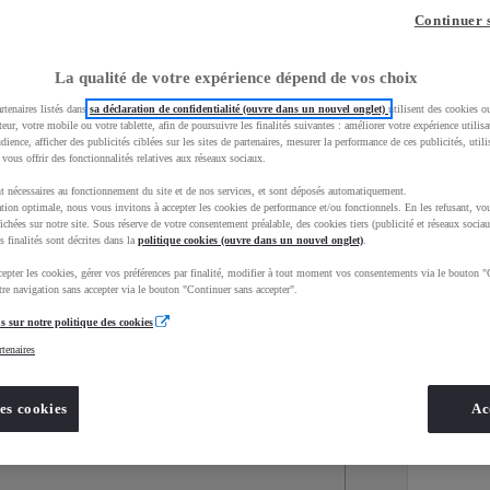
Continuer 
La qualité de votre expérience dépend de vos choix
rtenaires listés dans
sa déclaration de confidentialité (ouvre dans un nouvel onglet)
utilisent des cookies o
teur, votre mobile ou votre tablette, afin de poursuivre les finalités suivantes : améliorer votre expérience utilisat
udience, afficher des publicités ciblées sur les sites de partenaires, mesurer la performance de ces publicités, util
 vous offrir des fonctionnalités relatives aux réseaux sociaux.
t nécessaires au fonctionnement du site et de nos services, et sont déposés automatiquement.
tion optimale, nous vous invitons à accepter les cookies de performance et/ou fonctionnels. En les refusant, vou
ichées sur notre site. Sous réserve de votre consentement préalable, des cookies tiers (publicité et réseaux sociau
s finalités sont décrites dans la
politique cookies (ouvre dans un nouvel onglet)
.
epter les cookies, gérer vos préférences par finalité, modifier à tout moment vos consentements via le bouton "
Services
Concession
re navigation sans accepter via le bouton "Continuer sans accepter".
s sur notre politique des cookies
rtenaires
Energie
oyota Occasions
Hybride
es cookies
Ac