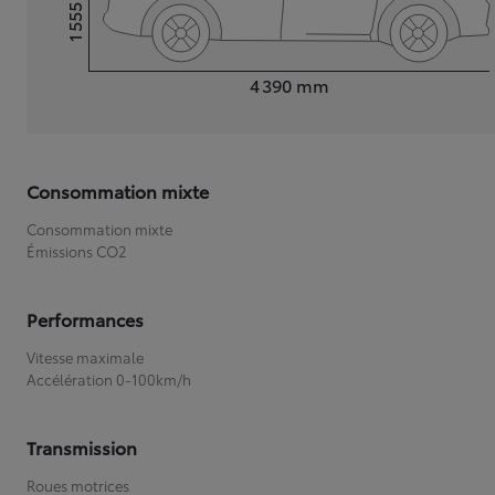
1 555
Hauteur
Longueur
4 390
mm
Consommation mixte
Consommation mixte
Émissions CO2
Performances
Vitesse maximale
Accélération 0-100km/h
Transmission
Roues motrices