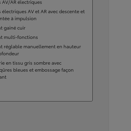
s AV/AR électriques
s électriques AV et AR avec descente et
ntée à impulsion
t gainé cuir
t multi-fonctions
nt réglable manuellement en hauteur
rofondeur
rie en tissu gris sombre avec
iqûres bleues et embossage façon
ant