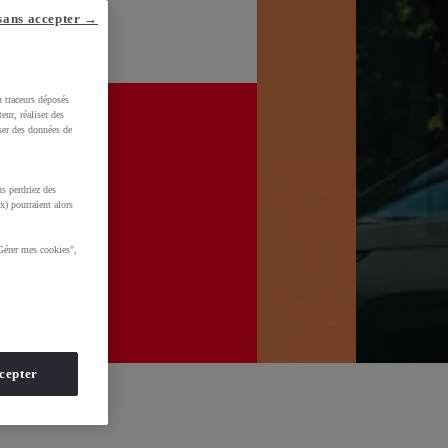
sans accepter →
u traceurs déposés
eur, réaliser des
iser des données de
s perdriez des
x) pourraient alors
Gérer mes cookies",
cepter