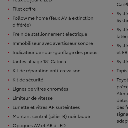
CarPl
Filet coffre
Systè
Follow me home (feux AV à extinction
Systè
différée)
Systè
Frein de statlionnement électrique
latér
Immobiliseur avec avertisseur sonore
Systè
Indicateur de sous-gonflage des pneus
et E
Jantes alliage 18" Catoca
Syst
Kit de réparation anti-crevaison
Tapis
Kit de sécurité
Toyot
préco
Lignes de vitres chromées
Alert
Limiteur de vitesse
détec
Lunette et vitres AR surteintées
des f
signa
Montant central (pilier B) noir laqué
adapt
Optiques AV et AR à LED