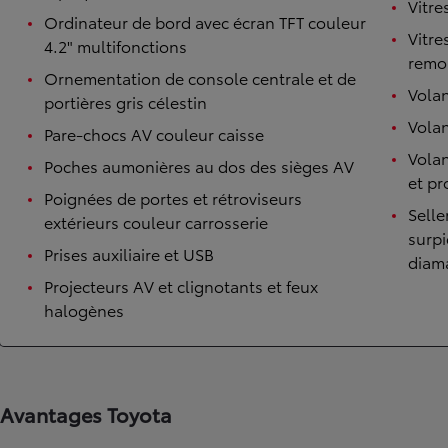
Vitre
Ordinateur de bord avec écran TFT couleur
Vitre
4.2" multifonctions
remo
Ornementation de console centrale et de
Volan
portières gris célestin
Volan
Pare-chocs AV couleur caisse
Vola
Poches aumonières au dos des sièges AV
et p
Poignées de portes et rétroviseurs
Selle
extérieurs couleur carrosserie
surp
TOYOTA C-HR
Prises auxiliaire et USB
HYBRIDE OU HYBRIDE RECHARGEABLE
diam
Disponible rapidement
Projecteurs AV et clignotants et feux
halogènes
Avantages Toyota