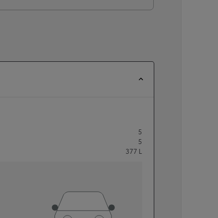
5
5
377
L