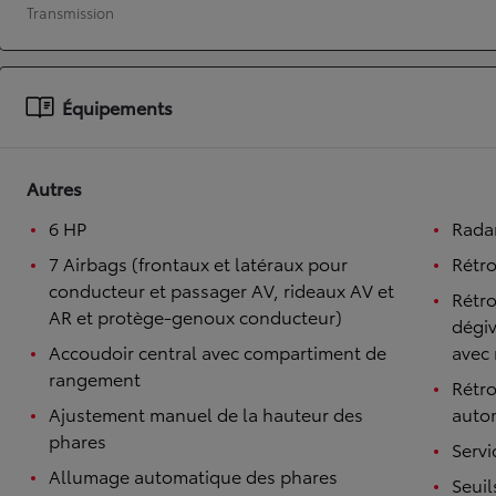
Transmission
À partir de 19 700 €
Nouvelle Yaris Cross
HYBRIDE
Disponible prochainement
Équipements
Autres
6 HP
Radar
7 Airbags (frontaux et latéraux pour
Rétro
conducteur et passager AV, rideaux AV et
Rétro
AR et protège-genoux conducteur)
dégiv
Accoudoir central avec compartiment de
avec 
rangement
Rétro
Ajustement manuel de la hauteur des
auto
phares
Serv
Allumage automatique des phares
Seuil