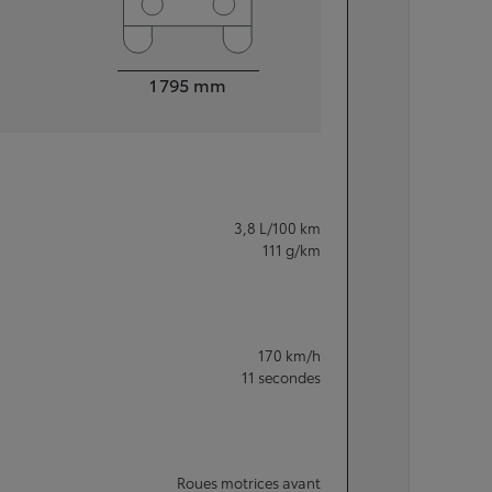
Largeur
1 795
mm
3,8
L/100 km
111
g/km
170
km/h
11
secondes
Roues motrices avant