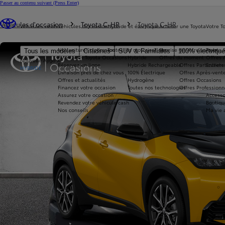
Passer au contenu suivant
(Press Enter)
Vous êtes ici
:
Véhicules d'occasion
Toyota C-HR
Toyota C-HR
Véhicules neufs
Véhicules d'occasion
Hybride et électrique
Acheter une Toyota
Votre T
Nos voitures d'occasion
Toutes les motorisations
Reprise de votre voiture
Toyota 
Tous les modèles
Citadines
SUV & Familiales
100% électriqu
Avantages Toyota Occasions
Hybride
Offres du moment
Offres 
Nouvelle Aygo X
Réservez en ligne
Hybride Rechargeable
Offres Particuliers
Entrete
HYBRIDE
Livraison près de chez vous
100% Électrique
Offres Après-vente
Offres et actualités
Hydrogène
Offres Occasions
Financez votre occasion
Toutes nos technologies
Offres Professionn
Assurez votre occasion
Accesso
Revendez votre véhicule cash
Boutiqu
Nos conseils
Ma vie 