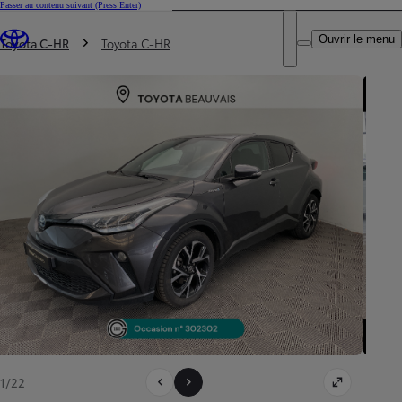
Passer au contenu suivant
(Press Enter)
DEALER NAME
Vous êtes ici
:
Ouvrir le menu
Trouvez un partenaire Toyota
Toyota C-HR
Toyota C-HR
1/22