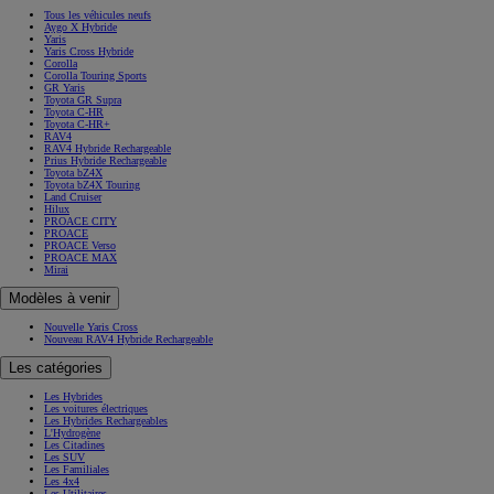
Tous les véhicules neufs
Aygo X Hybride
Yaris
Yaris Cross Hybride
Corolla
Corolla Touring Sports
GR Yaris
Toyota GR Supra
Toyota C-HR
Toyota C-HR+
RAV4
RAV4 Hybride Rechargeable
Prius Hybride Rechargeable
Toyota bZ4X
Toyota bZ4X Touring
Land Cruiser
Hilux
PROACE CITY
PROACE
PROACE Verso
PROACE MAX
Mirai
Modèles à venir
Nouvelle Yaris Cross
Nouveau RAV4 Hybride Rechargeable
Les catégories
Les Hybrides
Les voitures électriques
Les Hybrides Rechargeables
L'Hydrogène
Les Citadines
Les SUV
Les Familiales
Les 4x4
Les Utilitaires