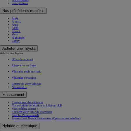
Les Sportives
Nos précédents modèles
Auris
Avensis
Aygo
GT86
Prius +
Verso
Highlander
Camry
Acheter une Toyota
Acheter une Toyota
Offres du moment
Réservation en ligne
Véhicules neufs en stock
Véhicules d'occasion
Reprise de votre véhicule
Nos conseils
Financement
Financement des véhicules
Nos solutions de location en LOA ou LLD
Vous préférez acheter ?
Financez votre véhicule d'occasion
Pour les Professionnels
Espace client Toyota Financement
(Opens in new window)
Hybride et électrique