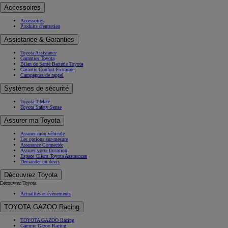
Accessoires
Accessoires
Produits d'entretien
Assistance & Garanties
Toyota Assistance
Garanties Toyota
Bilan de Santé Batterie Toyota
Garantie Confort Extracare
Campagnes de rappel
Systèmes de sécurité
Toyota T-Mate
Toyota Safety Sense
Assurer ma Toyota
Assurer mon véhicule
Les options sur-mesure
Assurance Connectée
Assurer votre Occasion
Espace Client Toyota Assurances
Demander un devis
Découvrez Toyota
Découvrez Toyota
Actualités et évènements
TOYOTA GAZOO Racing
TOYOTA GAZOO Racing
Gamme Gazoo Racing