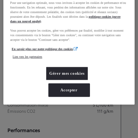
mm
Pour une navigation optimale, nous vous invitons à accepter les cookies de performance et/ou
fonctionnels. En les refusant, vous perdriez des informations affichées sur notre site. Sous
1 555
Hauteur
réserve de votre consentement préalable, des cookies tiers (publicité et réseaux sociaux)
pourraient alors être déposés. Les finalités sont décrites dans la
politique cookies (ouvre
dans un nouvel onglet)
.
Longueur
4 390
mm
Vous pouvez accepter les cookies, gérer vos préférences par finalité, modifier à tout moment
vos consentements via le bouton "Gérer mes cookies", ou continuer votre navigation sans
accepter via le bouton "Continuer sans accepter".
En savoir plus sur notre politique des cookies
Lien vers les partenaires
Gérer mes cookies
Accepter
Consommation mixte
Consommation mixte
5
L/100 km
Émissions CO2
111
g/km
Performances