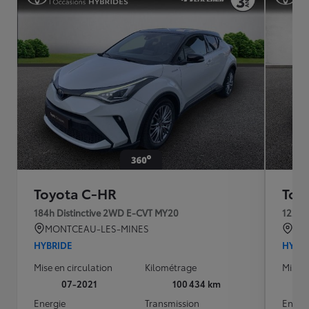
Toyota C-HR
Toy
184h Distinctive 2WD E-CVT MY20
122h 
MONTCEAU-LES-MINES
BRE
HYBRIDE
HYBR
Mise en circulation
Kilométrage
Mise e
07-2021
100 434 km
Energie
Transmission
Energ