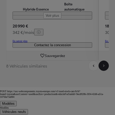
Boîte
Hybride Essence
automatique
Voir plus
20 990 €
18 48
342 €/mois
307 
En savoir plus
En savoir
Contactez la concession
Sauvegardez
8 Véhicules similaires
POST https://usc-webcomponents.toyota-europe.com/v1/used-stock-cars/fr/fr?
brand=toyota&uscContext=used&uscEnv=production&vehicleForSaleId=9ecd928b-3f34-42d6-a51a-
1076fa73a984
Modèles
Modèles
Véhicules neufs