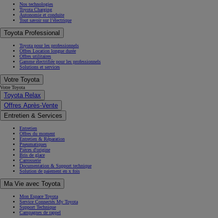
Nos technologies
Toyota Charging
Autonomie et conduite
Tout savoir sur l’électrique
Toyota Professional
Toyota pour les professionnels
Offres Location longue durée
Offres utilitaires
Gamme électrifiée pour les professionnels
Solutions et services
Votre Toyota
Votre Toyota
Toyota Relax
Offres Après-Vente
Entretien & Services
Entretien
Offres du moment
Entretien & Réparation
Pneumatiques
Pièces d'origine
Bris de glace
Carrosserie
Documentation & Support technique
Solution de paiement en x fois
Ma Vie avec Toyota
Mon Espace Toyota
Service Connectés My Toyota
Support Technique
Campagnes de rappel