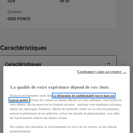
SUV
98 ch
Couleur
GRIS FONCE
Caractéristiques
Caractéristiques
Continuer sans accepter →
Dimensions & Carrosserie
La qualité de votre expérience dépend de vos choix
Portes
5
Toyota et ses Partenaires listés dans
sa déclaration de confidentialité (ouvre dans un
Places
5
nouvel onglet)
utilisent des cookies ou traceurs déposés sur votre ordinateur, votre mobile ou
votre tablette, afin de poursuivre les finalités suivantes : améliorer votre expérience utilisateur,
réaliser des statistiques d’audience, afficher des publicités ciblées sur les sites de partenaires,
mesurer la performance de ces publicités, utiliser des données de géolocalisation, vous offrir
des fonctionnalités relatives aux réseaux sociaux.
Des cookies sont nécessaires au fonctionnement du site et de nos services, et sont déposés
automatiquement.