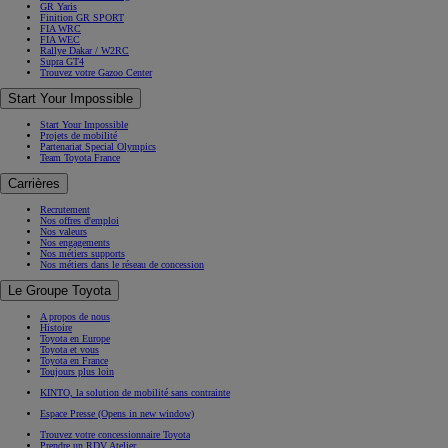
GR Yaris
Finition GR SPORT
FIA WRC
FIA WEC
Rallye Dakar / W2RC
Supra GT4
Trouvez votre Gazoo Center
Start Your Impossible
Start Your Impossible
Projets de mobilité
Partenariat Special Olympics
Team Toyota France
Carrières
Recrutement
Nos offres d'emploi
Nos valeurs
Nos engagements
Nos métiers supports
Nos métiers dans le réseau de concession
Le Groupe Toyota
A propos de nous
Histoire
Toyota en Europe
Toyota et vous
Toyota en France
Toujours plus loin
KINTO, la solution de mobilité sans contrainte
Espace Presse
(Opens in new window)
Trouvez votre concessionnaire Toyota
Prendre un RDV Atelier