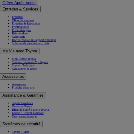
Offres Après-Vente
Entretien & Services
Entretien
Offres du moment
Entretien & Réparation
Pneumatiques
Pièces d'origine
Bris de glace
Carrosserie
Documentation & Support technique
Solution de paiement en x fois
Ma Vie avec Toyota
Mon Espace Toyota
Service Connectés My Toyota
Support Technique
Campagnes de rappel
Accessoires
Accessoires
Produits d'entretien
Assistance & Garanties
Toyota Assistance
Garanties Toyota
Bilan de Santé Batterie Toyota
Garantie Confort Extracare
Campagnes de rappel
Systèmes de sécurité
Toyota T-Mate