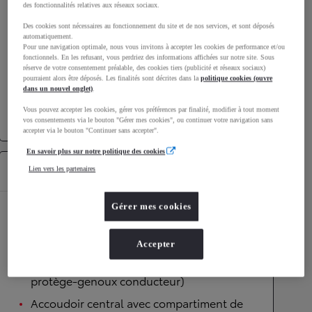
des fonctionnalités relatives aux réseaux sociaux.
Vitesse maximale
170
km/h
Des cookies sont nécessaires au fonctionnement du site et de nos services, et sont déposés
Accélération 0-100km/h
11
secondes
automatiquement.
Pour une navigation optimale, nous vous invitons à accepter les cookies de performance et/ou
fonctionnels. En les refusant, vous perdriez des informations affichées sur notre site. Sous
réserve de votre consentement préalable, des cookies tiers (publicité et réseaux sociaux)
Transmission
pourraient alors être déposés. Les finalités sont décrites dans la
politique cookies (ouvre
dans un nouvel onglet)
.
Roues motrices
Roues motrices avant
Vous pouvez accepter les cookies, gérer vos préférences par finalité, modifier à tout moment
Transmission
Boîte automatique
vos consentements via le bouton "Gérer mes cookies", ou continuer votre navigation sans
accepter via le bouton "Continuer sans accepter".
En savoir plus sur notre politique des cookies
Équipements
Lien vers les partenaires
Gérer mes cookies
Autres
6 HP
Accepter
7 Airbags (frontaux, lateraux, rideaux et un
protège-genoux conducteur)
Accoudoir central avec compartiment de