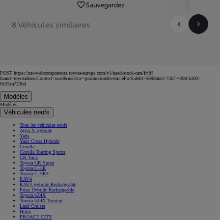
Sauvegardez
8 Véhicules similaires
POST https://usc-webcomponents.toyota-europe.com/v1/used-stock-cars/fr/fr?
brand=toyota&uscContext=used&uscEnv=production&vehicleForSaleId=5698abe2-73b7-439d-b302-
ffc25ca723bd
Modèles
Modèles
Véhicules neufs
Tous les véhicules neufs
Aygo X Hybride
Yaris
Yaris Cross Hybride
Corolla
Corolla Touring Sports
GR Yaris
Toyota GR Supra
Toyota C-HR
Toyota C-HR+
RAV4
RAV4 Hybride Rechargeable
Prius Hybride Rechargeable
Toyota bZ4X
Toyota bZ4X Touring
Land Cruiser
Hilux
PROACE CITY