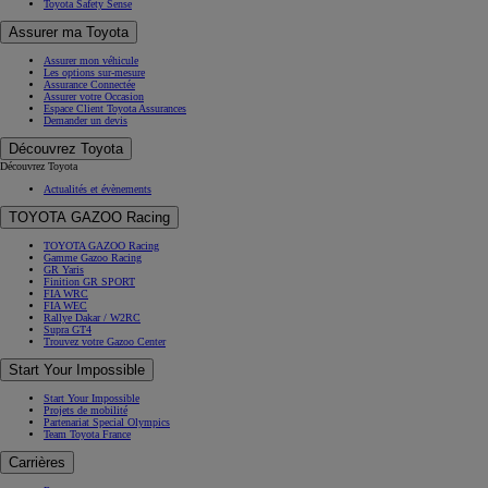
Toyota Safety Sense
Assurer ma Toyota
Assurer mon véhicule
Les options sur-mesure
Assurance Connectée
Assurer votre Occasion
Espace Client Toyota Assurances
Demander un devis
Découvrez Toyota
Découvrez Toyota
Actualités et évènements
TOYOTA GAZOO Racing
TOYOTA GAZOO Racing
Gamme Gazoo Racing
GR Yaris
Finition GR SPORT
FIA WRC
FIA WEC
Rallye Dakar / W2RC
Supra GT4
Trouvez votre Gazoo Center
Start Your Impossible
Start Your Impossible
Projets de mobilité
Partenariat Special Olympics
Team Toyota France
Carrières