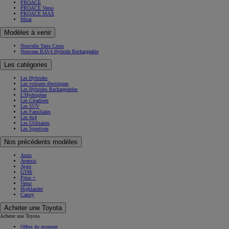
PROACE
PROACE Verso
PROACE MAX
Mirai
Modèles à venir
Nouvelle Yaris Cross
Nouveau RAV4 Hybride Rechargeable
Les catégories
Les Hybrides
Les voitures électriques
Les Hybrides Rechargeables
L'Hydrogène
Les Citadines
Les SUV
Les Familiales
Les 4x4
Les Utilitaires
Les Sportives
Nos précédents modèles
Auris
Avensis
Aygo
GT86
Prius +
Verso
Highlander
Camry
Acheter une Toyota
Acheter une Toyota
Offres du moment