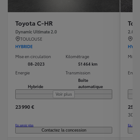
Toyota C-HR
Toy
Dynamic Ultimate 2.0
2.0 H
TOULOUSE
BRE
HYBRIDE
HYBR
Mise en circulation
Kilométrage
Mise e
08-2023
51 464 km
Energie
Transmission
Energ
Boîte
Hybride
automatique
Voir plus
23 990 €
25 98
302 
En savoir plus
En savoir
Contactez la concession