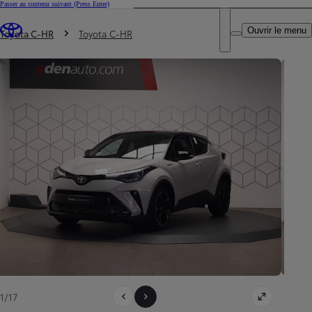
Passer au contenu suivant
(Press Enter)
DEALER NAME
Vous êtes ici
:
Ouvrir le menu
Trouvez un partenaire Toyota
Toyota C-HR
Toyota C-HR
1/17