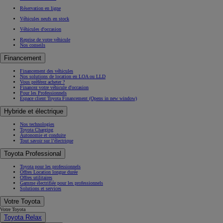
Réservation en ligne
Véhicules neufs en stock
Véhicules d'occasion
Reprise de votre véhicule
Nos conseils
Financement
Financement des véhicules
Nos solutions de location en LOA ou LLD
Vous préférez acheter ?
Financez votre véhicule d'occasion
Pour les Professionnels
Espace client Toyota Financement
(Opens in new window)
Hybride et électrique
Nos technologies
Toyota Charging
Autonomie et conduite
Tout savoir sur l’électrique
Toyota Professional
Toyota pour les professionnels
Offres Location longue durée
Offres utilitaires
Gamme électrifiée pour les professionnels
Solutions et services
Votre Toyota
Votre Toyota
Toyota Relax