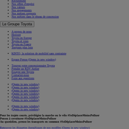
Recrutement
Nos offres d'emploi
Nos valeurs
Nos engagements
Nos métiers supports
Nos métiers dans le réseau de concession
Le Groupe Toyota
A propos de nous
Histoire
Toyota en Europe
Toyota et vous
Toyota en France
Toujours plus loin
KINTO, la solution de mobilité sans contrainte
Espace Presse
(Opens in new window)
Trouvez votre concessionnaire Toyota
Prendre un RDV Atelier
Essayez une Toyota
Contactez-nous
Foire aux questions
(Opens in new window)
(Opens in new window)
(Opens in new window)
(Opens in new window)
(Opens in new window)
(Opens in new window)
(Opens in new window)
(Opens in new window)
Pour les trajets courts, privilégiez la marche ou le vélo #SeDéplacerMoinsPolluer
Pensez à covoiturer #SeDéplacerMoinsPolluer
Au quotidien, prenez les transports en commun #SeDéplacerMoinsPolluer
Retrouvez les étiquettes énergétiques de nos modèles
(Opens in new window)