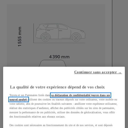
mm
1 555
Hauteur
Longueur
4 390
mm
Continuer sans accepter →
La qualité de votre expérience dépend de vos choix
Toyota et ses Partenaires listés dans
sa déclaration de confidentialité (ouvre dans un
Largeur
1 795
mm
nouvel onglet)
utilisent des cookies ou traceurs déposés sur votre ordinateur, votre mobile ou
votre tablette, afin de poursuivre les finalités suivantes : améliorer votre expérience utilisateur,
réaliser des statistiques d’audience, afficher des publicités ciblées sur les sites de partenaires,
mesurer la performance de ces publicités, utiliser des données de géolocalisation, vous offrir
des fonctionnalités relatives aux réseaux sociaux.
Consommation mixte
Des cookies sont nécessaires au fonctionnement du site et de nos services, et sont déposés