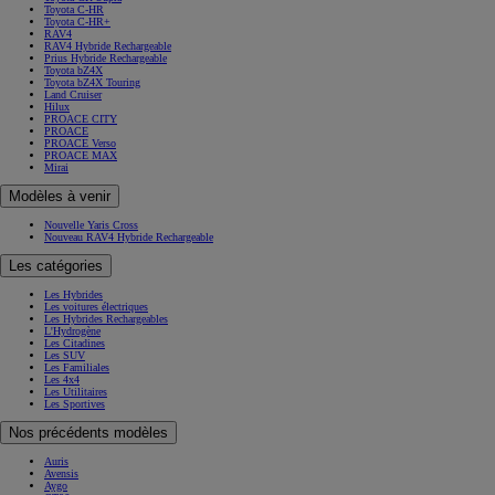
Toyota C-HR
Toyota C-HR+
RAV4
RAV4 Hybride Rechargeable
Prius Hybride Rechargeable
Toyota bZ4X
Toyota bZ4X Touring
Land Cruiser
Hilux
PROACE CITY
PROACE
PROACE Verso
PROACE MAX
Mirai
Modèles à venir
Nouvelle Yaris Cross
Nouveau RAV4 Hybride Rechargeable
Les catégories
Les Hybrides
Les voitures électriques
Les Hybrides Rechargeables
L'Hydrogène
Les Citadines
Les SUV
Les Familiales
Les 4x4
Les Utilitaires
Les Sportives
Nos précédents modèles
Auris
Avensis
Aygo