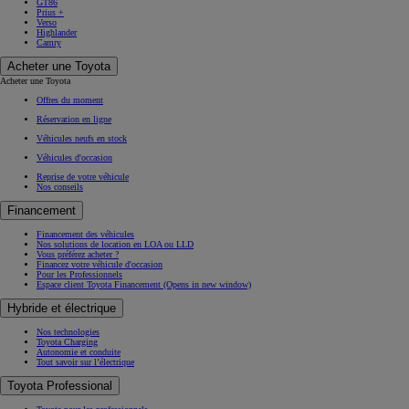
GT86
Prius +
Verso
Highlander
Camry
Acheter une Toyota
Acheter une Toyota
Offres du moment
Réservation en ligne
Véhicules neufs en stock
Véhicules d'occasion
Reprise de votre véhicule
Nos conseils
Financement
Financement des véhicules
Nos solutions de location en LOA ou LLD
Vous préférez acheter ?
Financez votre véhicule d'occasion
Pour les Professionnels
Espace client Toyota Financement
(Opens in new window)
Hybride et électrique
Nos technologies
Toyota Charging
Autonomie et conduite
Tout savoir sur l’électrique
Toyota Professional