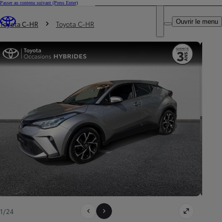
Passer au contenu suivant
(Press Enter)
DEALER NAME
Vous êtes ici
:
Ouvrir le menu
Trouvez un partenaire Toyota
Toyota C-HR
Toyota C-HR
1/24