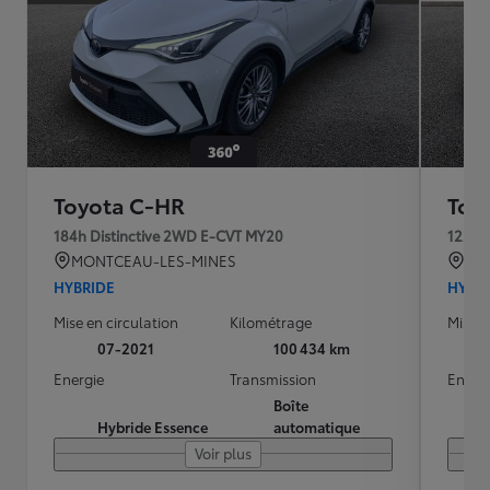
Toyota C-HR
Toy
184h Distinctive 2WD E-CVT MY20
122h 
MONTCEAU-LES-MINES
BRE
HYBRIDE
HYBR
Mise en circulation
Kilométrage
Mise e
07-2021
100 434 km
Energie
Transmission
Energ
Boîte
Hybride Essence
automatique
Voir plus