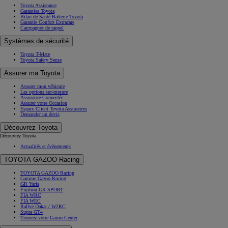
Toyota Assistance
Garanties Toyota
Bilan de Santé Batterie Toyota
Garantie Confort Extracare
Campagnes de rappel
Systèmes de sécurité
Toyota T-Mate
Toyota Safety Sense
Assurer ma Toyota
Assurer mon véhicule
Les options sur-mesure
Assurance Connectée
Assurer votre Occasion
Espace Client Toyota Assurances
Demander un devis
Découvrez Toyota
Découvrez Toyota
Actualités et évènements
TOYOTA GAZOO Racing
TOYOTA GAZOO Racing
Gamme Gazoo Racing
GR Yaris
Finition GR SPORT
FIA WRC
FIA WEC
Rallye Dakar / W2RC
Supra GT4
Trouvez votre Gazoo Center