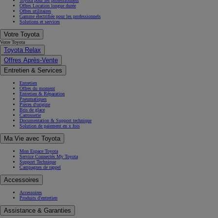
Toyota pour les professionnels
Offres Location longue durée
Offres utilitaires
Gamme électrifiée pour les professionnels
Solutions et services
Votre Toyota
Votre Toyota
Toyota Relax
Offres Après-Vente
Entretien & Services
Entretien
Offres du moment
Entretien & Réparation
Pneumatiques
Pièces d'origine
Bris de glace
Carrosserie
Documentation & Support technique
Solution de paiement en x fois
Ma Vie avec Toyota
Mon Espace Toyota
Service Connectés My Toyota
Support Technique
Campagnes de rappel
Accessoires
Accessoires
Produits d'entretien
Assistance & Garanties