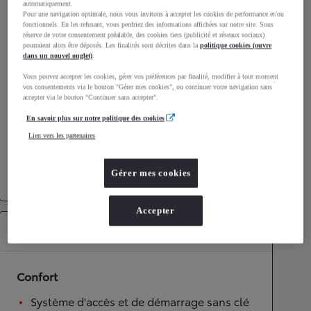
automatiquement.
Émissions CO2
111
g/km
Pour une navigation optimale, nous vous invitons à accepter les cookies de performance et/ou
fonctionnels. En les refusant, vous perdriez des informations affichées sur notre site. Sous
réserve de votre consentement préalable, des cookies tiers (publicité et réseaux sociaux)
pourraient alors être déposés. Les finalités sont décrites dans la
politique cookies (ouvre
Performances
dans un nouvel onglet)
.
Vous pouvez accepter les cookies, gérer vos préférences par finalité, modifier à tout moment
Vitesse maximale
170
km/h
vos consentements via le bouton "Gérer mes cookies", ou continuer votre navigation sans
Accélération 0-100km/h
11
secondes
accepter via le bouton "Continuer sans accepter".
En savoir plus sur notre politique des cookies
Transmission
Lien vers les partenaires
Roues motrices
Roues motrices avant
Gérer mes cookies
Transmission
Boîte automatique
Accepter
Équipements
Confort
Système d'accès et de démarrage sans clé