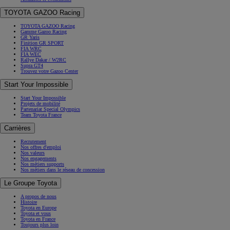
TOYOTA GAZOO Racing
TOYOTA GAZOO Racing
Gamme Gazoo Racing
GR Yaris
Finition GR SPORT
FIA WRC
FIA WEC
Rallye Dakar / W2RC
Supra GT4
Trouvez votre Gazoo Center
Start Your Impossible
Start Your Impossible
Projets de mobilité
Partenariat Special Olympics
Team Toyota France
Carrières
Recrutement
Nos offres d'emploi
Nos valeurs
Nos engagements
Nos métiers supports
Nos métiers dans le réseau de concession
Le Groupe Toyota
A propos de nous
Histoire
Toyota en Europe
Toyota et vous
Toyota en France
Toujours plus loin