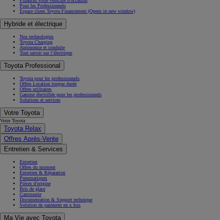
Financez votre véhicule d'occasion
Pour les Professionnels
Espace client Toyota Financement
(Opens in new window)
Hybride et électrique
Nos technologies
Toyota Charging
Autonomie et conduite
Tout savoir sur l’électrique
Toyota Professional
Toyota pour les professionnels
Offres Location longue durée
Offres utilitaires
Gamme électrifiée pour les professionnels
Solutions et services
Votre Toyota
Votre Toyota
Toyota Relax
Offres Après-Vente
Entretien & Services
Entretien
Offres du moment
Entretien & Réparation
Pneumatiques
Pièces d'origine
Bris de glace
Carrosserie
Documentation & Support technique
Solution de paiement en x fois
Ma Vie avec Toyota