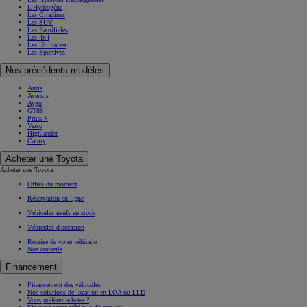
L'Hydrogène
Les Citadines
Les SUV
Les Familiales
Les 4x4
Les Utilitaires
Les Sportives
Nos précédents modèles
Auris
Avensis
Aygo
GT86
Prius +
Verso
Highlander
Camry
Acheter une Toyota
Acheter une Toyota
Offres du moment
Réservation en ligne
Véhicules neufs en stock
Véhicules d'occasion
Reprise de votre véhicule
Nos conseils
Financement
Financement des véhicules
Nos solutions de location en LOA ou LLD
Vous préférez acheter ?