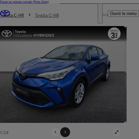
Passer au contenu suivant
(Press Enter)
DEALER NAME
Vous êtes ici
:
Ouvrir le menu
Trouvez un partenaire Toyota
Toyota C-HR
Toyota C-HR
1/24