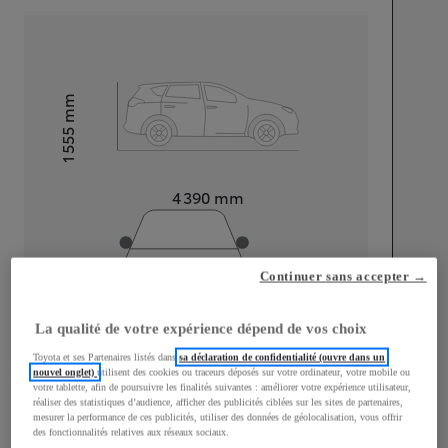
mm
1 555
Hauteur
Longueur
4 390
mm
Continuer sans accepter →
La qualité de votre expérience dépend de vos choix
Largeur
1 795
mm
Toyota et ses Partenaires listés dans
sa déclaration de confidentialité (ouvre dans un
nouvel onglet)
utilisent des cookies ou traceurs déposés sur votre ordinateur, votre mobile ou
votre tablette, afin de poursuivre les finalités suivantes : améliorer votre expérience utilisateur,
réaliser des statistiques d’audience, afficher des publicités ciblées sur les sites de partenaires,
mesurer la performance de ces publicités, utiliser des données de géolocalisation, vous offrir
Consommation mixte
des fonctionnalités relatives aux réseaux sociaux.