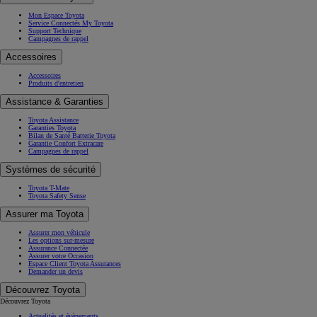
Mon Espace Toyota
Service Connectés My Toyota
Support Technique
Campagnes de rappel
Accessoires
Accessoires
Produits d'entretien
Assistance & Garanties
Toyota Assistance
Garanties Toyota
Bilan de Santé Batterie Toyota
Garantie Confort Extracare
Campagnes de rappel
Systèmes de sécurité
Toyota T-Mate
Toyota Safety Sense
Assurer ma Toyota
Assurer mon véhicule
Les options sur-mesure
Assurance Connectée
Assurer votre Occasion
Espace Client Toyota Assurances
Demander un devis
Découvrez Toyota
Découvrez Toyota
Actualités et évènements