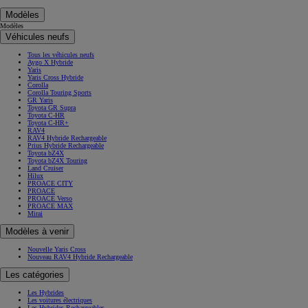
Modèles
Modèles
Véhicules neufs
Tous les véhicules neufs
Aygo X Hybride
Yaris
Yaris Cross Hybride
Corolla
Corolla Touring Sports
GR Yaris
Toyota GR Supra
Toyota C-HR
Toyota C-HR+
RAV4
RAV4 Hybride Rechargeable
Prius Hybride Rechargeable
Toyota bZ4X
Toyota bZ4X Touring
Land Cruiser
Hilux
PROACE CITY
PROACE
PROACE Verso
PROACE MAX
Mirai
Modèles à venir
Nouvelle Yaris Cross
Nouveau RAV4 Hybride Rechargeable
Les catégories
Les Hybrides
Les voitures électriques
Les Hybrides Rechargeables