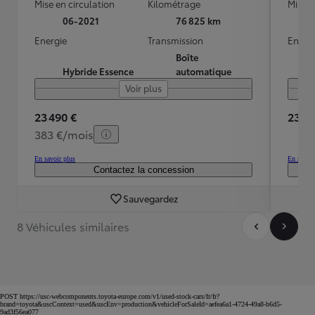
Mise en circulation
Kilométrage
Mise e
06-2021
76 825 km
Energie
Transmission
Energ
Boîte
Hybride Essence
automatique
Voir plus
23 490 €
23 20
383 €/mois
En savoir plus
En savoir
Contactez la concession
Sauvegardez
8 Véhicules similaires
POST https://usc-webcomponents.toyota-europe.com/v1/used-stock-cars/fr/fr?
brand=toyota&uscContext=used&uscEnv=production&vehicleForSaleId=aefea6a1-4724-49a8-b6d5-
9ad3f56ea077