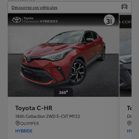
Découvrez ces véhicules
Toyota C-HR
Toy
184h Collection 2WD E-CVT MY22
Distin
QUIMPER
MO
HYBRIDE
HYBR