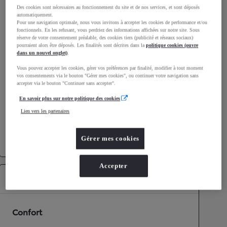
Des cookies sont nécessaires au fonctionnement du site et de nos services, et sont déposés
Consommation mixte
4,8
L/100 km
automatiquement.
Émissions CO2
109
g/km
Pour une navigation optimale, nous vous invitons à accepter les cookies de performance et/ou
fonctionnels. En les refusant, vous perdriez des informations affichées sur notre site. Sous
réserve de votre consentement préalable, des cookies tiers (publicité et réseaux sociaux)
pourraient alors être déposés. Les finalités sont décrites dans la
politique cookies (ouvre
Performances
dans un nouvel onglet)
.
Vous pouvez accepter les cookies, gérer vos préférences par finalité, modifier à tout moment
Vitesse maximale
170
km/h
vos consentements via le bouton "Gérer mes cookies", ou continuer votre navigation sans
Accélération 0-100km/h
11
secondes
accepter via le bouton "Continuer sans accepter".
En savoir plus sur notre politique des cookies
Transmission
Lien vers les partenaires
Roues motrices
Roues motrices avant
Gérer mes cookies
Transmission
Boîte automatique
Accepter
Équipements
Confort