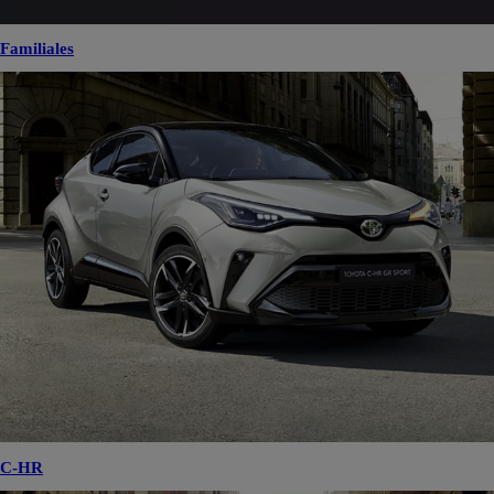
Familiales
C-HR