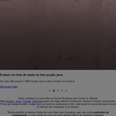
Réservez en ligne votre occasion pour 1€ seulement
Réservez en ligne
Faites confiance au savoir-faire de Toyota Occasions pour trouver le véhicule
idéal (
essence
,
diesel
,
hybride
,
électrique
) parmi une large sélection d’annonces Toyota et d’autres constructeurs.
Filtrez par marque/modèle, budget (prix ou loyer) ou localisation (ville, code postal et concession) pour trouver
le véhicule qui correspond à vos besoins.
Toyota simplifie et sécurise l'achat de votre future auto d'occasion, que vous soyez
particulier ou
professionnel
, et vous permet de rouler en toute sérénité grâce à de nombreux avantages.