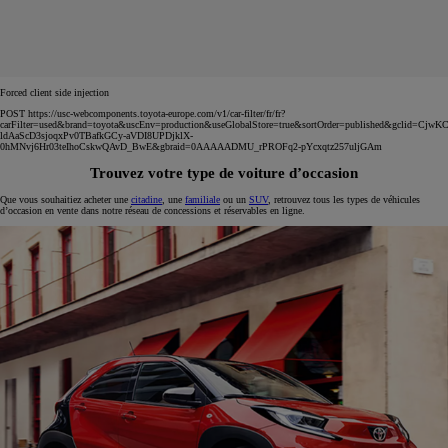
Forced client side injection
POST https://usc-webcomponents.toyota-europe.com/v1/car-filter/fr/fr?
carFilter=used&brand=toyota&uscEnv=production&useGlobalStore=true&sortOrder=published&gclid=C
ldAaScD3sjoqxPv0TBafkGCy-aVDI8UPDjklX-
0hMNvj6Hr03teIhoCskwQAvD_BwE&gbraid=0AAAAADMU_rPROFq2-pYcxqtz257uljGAm
Trouvez votre type de voiture d’occasion
Que vous souhaitiez acheter une
citadine
, une
familiale
ou un
SUV
, retrouvez tous les types de véhicules
d’occasion en vente dans notre réseau de concessions et réservables en ligne.