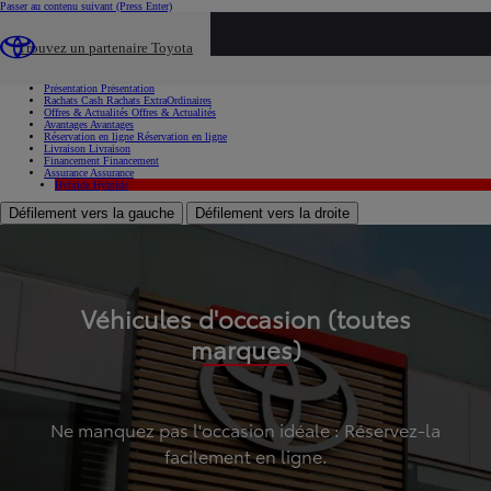
Passer au contenu suivant
(Press Enter)
...
Trouvez un partenaire Toyota
Voiture d'occasion
Présentation
Présentation
Rachats Cash
Rachats ExtraOrdinaires
Offres & Actualités
Offres & Actualités
Avantages
Avantages
Réservation en ligne
Réservation en ligne
Livraison
Livraison
Financement
Financement
Assurance
Assurance
Hybride
Hybride
Défilement vers la gauche
Défilement vers la droite
Véhicules d'occasion (toutes
marques)
Ne manquez pas l'occasion idéale : Réservez-la
facilement en ligne.