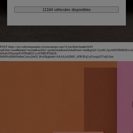
11164 véhicules disponibles
POST https://usc-webcomponents.toyota-europe.com/v1/car-filter-header/fr/fr?
carFilter=used&brand=toyota&uscEnv=production&useGlobalStore=true&gclid=CjwKCAjwhNbTBhB4EiwA
ldAaScD3sjoqxPv0TBafkGCy-aVDI8UPDjklX-
0hMNvj6Hr03teIhoCskwQAvD_BwE&gbraid=0AAAAADMU_rPROFq2-pYcxqtz257uljGAm