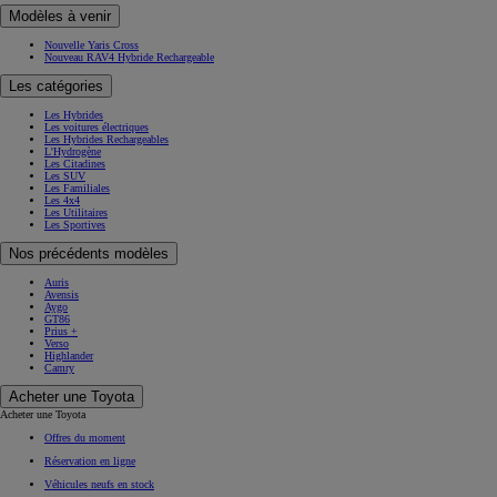
Modèles à venir
Nouvelle Yaris Cross
Nouveau RAV4 Hybride Rechargeable
Les catégories
Les Hybrides
Les voitures électriques
Les Hybrides Rechargeables
L'Hydrogène
Les Citadines
Les SUV
Les Familiales
Les 4x4
Les Utilitaires
Les Sportives
Nos précédents modèles
Auris
Avensis
Aygo
GT86
Prius +
Verso
Highlander
Camry
Acheter une Toyota
Acheter une Toyota
Offres du moment
Réservation en ligne
Véhicules neufs en stock