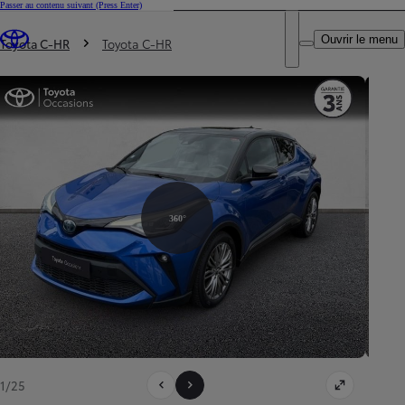
Passer au contenu suivant
(Press Enter)
DEALER NAME
Vous êtes ici
:
Ouvrir le menu
Trouvez un partenaire Toyota
Toyota C-HR
Toyota C-HR
360°
1/25