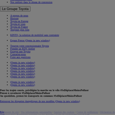
Nos métiers dans le réseau de concession
Le Groupe Toyota
A propos de nous
Histoire
Toyota en Europe
Toyota et vous
Toyota en France
Toujours plus loin
KINTO, la solution de mobilité sans contrainte
Espace Presse
(Opens in new window)
Trouvez votre concessionnaire Toyota
Prendre un RDV Atelier
Essayez une Toyota
Contactez-nous
Foire aux questions
(Opens in new window)
(Opens in new window)
(Opens in new window)
(Opens in new window)
(Opens in new window)
(Opens in new window)
(Opens in new window)
(Opens in new window)
Pour les trajets courts, privilégiez la marche ou le vélo #SeDéplacerMoinsPolluer
Pensez à covoiturer #SeDéplacerMoinsPolluer
Au quotidien, prenez les transports en commun #SeDéplacerMoinsPolluer
Retrouvez les étiquettes énergétiques de nos modèles
(Opens in new window)
Réglement du site
|
Vos informations personnelles
|
Gestion des cookies
|
Centre de préférences
|
Déclaration de
confidentialité
|
Règlement européen sur les données
|
Code de conduite
download (pdf(