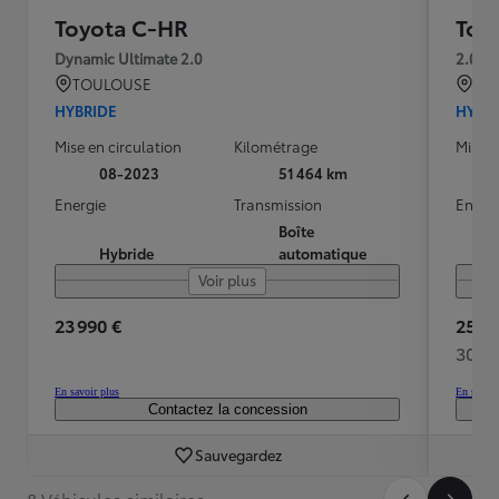
Toyota C-HR
Toy
Dynamic Ultimate 2.0
2.0 H
TOULOUSE
BRE
HYBRIDE
HYBR
Mise en circulation
Kilométrage
Mise e
08-2023
51 464 km
Energie
Transmission
Energ
Boîte
Hybride
automatique
Voir plus
23 990 €
25 98
302 
En savoir plus
En savoir
Contactez la concession
Sauvegardez
8 Véhicules similaires