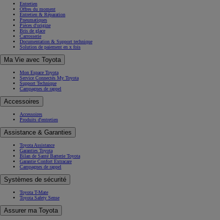
Entretien
Offres du moment
Entretien & Réparation
Pneumatiques
Pièces d'origine
Bris de glace
Carrosserie
Documentation & Support technique
Solution de paiement en x fois
Ma Vie avec Toyota
Mon Espace Toyota
Service Connectés My Toyota
Support Technique
Campagnes de rappel
Accessoires
Accessoires
Produits d'entretien
Assistance & Garanties
Toyota Assistance
Garanties Toyota
Bilan de Santé Batterie Toyota
Garantie Confort Extracare
Campagnes de rappel
Systèmes de sécurité
Toyota T-Mate
Toyota Safety Sense
Assurer ma Toyota