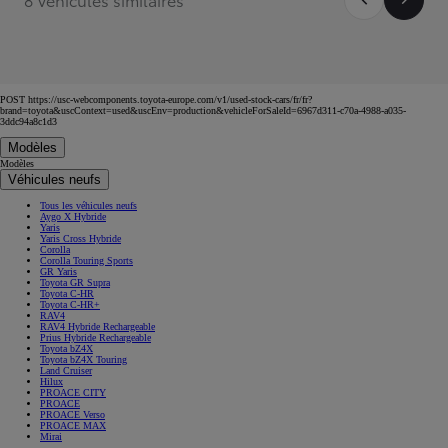
POST https://usc-webcomponents.toyota-europe.com/v1/used-stock-cars/fr/fr?
brand=toyota&uscContext=used&uscEnv=production&vehicleForSaleId=6967d311-c70a-4988-a035-
3ddc94a8c1d3
Modèles
Modèles
Véhicules neufs
Tous les véhicules neufs
Aygo X Hybride
Yaris
Yaris Cross Hybride
Corolla
Corolla Touring Sports
GR Yaris
Toyota GR Supra
Toyota C-HR
Toyota C-HR+
RAV4
RAV4 Hybride Rechargeable
Prius Hybride Rechargeable
Toyota bZ4X
Toyota bZ4X Touring
Land Cruiser
Hilux
PROACE CITY
PROACE
PROACE Verso
PROACE MAX
Mirai