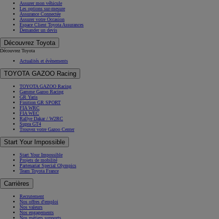
Assurer mon véhicule
Les options sur-mesure
Assurance Connectée
Assurer votre Occasion
Espace Client Toyota Assurances
Demander un devis
Découvrez Toyota
Découvrez Toyota
Actualités et évènements
TOYOTA GAZOO Racing
TOYOTA GAZOO Racing
Gamme Gazoo Racing
GR Yaris
Finition GR SPORT
FIA WRC
FIA WEC
Rallye Dakar / W2RC
Supra GT4
Trouvez votre Gazoo Center
Start Your Impossible
Start Your Impossible
Projets de mobilité
Partenariat Special Olympics
Team Toyota France
Carrières
Recrutement
Nos offres d'emploi
Nos valeurs
Nos engagements
Nos métiers supports