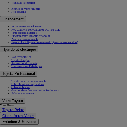
Véhicules d'occasion
Reprise de votre véhicule
Nos conseils
Financement
Financement des véhicules
Nos solutions de location en LOA ou LLD
Vous préférez acheter ?
Financez votre véhicule d'occasion
Pour les Professionnels
Espace client Toyota Financement
(Opens in new window)
Hybride et électrique
Nos technologies
Toyota Charging
Autonomie et conduite
Tout savoir sur l’électrique
Toyota Professional
Toyota pour les professionnels
Offres Location longue durée
Offres utilitaires
Gamme électrifiée pour les professionnels
Solutions et services
Votre Toyota
Votre Toyota
Toyota Relax
Offres Après-Vente
Entretien & Services