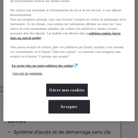
des fonctionnalités relatives aux réseaux sociaux.
Émissions CO2
120
g/km
Des cookies sont nécessaires au fonctionnement du site et de nos services, et sont déposés
automatiquement.
Pour une navigation optimale, nous vous invitons à accepter les cookies de performance et/ou
Performances
fonctionnels. En les refusant, vous perdriez des informations affichées sur notre site. Sous
réserve de votre consentement préalable, des cookies tiers (publicité et réseaux sociaux)
pourraient alors être déposés. Les finalités sont décrites dans la
politique cookies (ouvre
Vitesse maximale
180
km/h
dans un nouvel onglet)
.
Accélération 0-100km/h
8,2
secondes
Vous pouvez accepter les cookies, gérer vos préférences par finalité, modifier à tout moment
vos consentements via le bouton "Gérer mes cookies", ou continuer votre navigation sans
accepter via le bouton "Continuer sans accepter".
Transmission
En savoir plus sur notre politique des cookies
Roues motrices
Roues motrices avant
Lien vers les partenaires
Transmission
Boîte automatique
Gérer mes cookies
Équipements
Accepter
Confort
Système d'accès et de démarrage sans clé