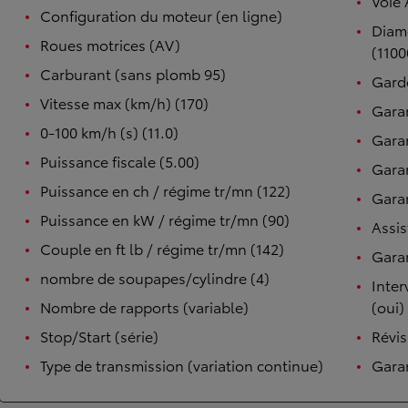
Voie 
Configuration du moteur (en ligne)
Diam
Roues motrices (AV)
(1100
Carburant (sans plomb 95)
Garde
Vitesse max (km/h) (170)
Garan
0-100 km/h (s) (11.0)
Garan
Puissance fiscale (5.00)
Garan
Puissance en ch / régime tr/mn (122)
Garan
Puissance en kW / régime tr/mn (90)
Assis
Couple en ft lb / régime tr/mn (142)
Garan
nombre de soupapes/cylindre (4)
Inter
Nombre de rapports (variable)
(oui)
Stop/Start (série)
Révis
Type de transmission (variation continue)
Garan