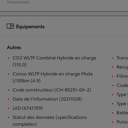
Transmission
À partir de 19 700 €
Nouvelle Yaris Cross
HYBRIDE
Équipements
Disponible prochainement
Autres
CO2 WLTP Combiné Hybride en charge
Tran
(110.0)
Récup
Conso WLTP Hybride en charge Mixte
Filtr
l/100km (4.9)
Code
Code constructeur (CH-85251-0A-2)
Type 
Date de l'information (20211028)
Type 
UID (6741709)
Batte
Statut des données (spécifications
Puiss
complètes)