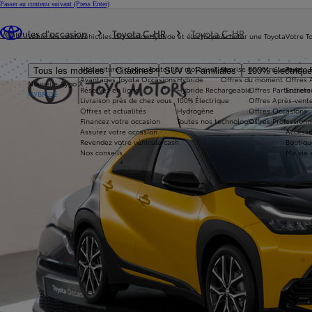
Passer au contenu suivant
(Press Enter)
Vous êtes ici
:
Véhicules d'occasion
Toyota C-HR
Toyota C-HR
Véhicules neufs
Véhicules d'occasion
Hybride et électrique
Acheter une Toyota
Votre T
Nos voitures d'occasion
Toutes les motorisations
Reprise de votre voiture
Toyota 
Tous les modèles
Citadines
SUV & Familiales
100% électriqu
Avantages Toyota Occasions
Hybride
Offres du moment
Offres 
Nouvelle Aygo X
Réservez en ligne
Hybride Rechargeable
Offres Particuliers
Entrete
HYBRIDE
Livraison près de chez vous
100% Électrique
Offres Après-vente
Offres et actualités
Hydrogène
Offres Occasions
Financez votre occasion
Toutes nos technologies
Offres Professionn
Assurez votre occasion
Accesso
Revendez votre véhicule cash
Boutiqu
Nos conseils
Ma vie 