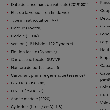
Puiss
Date de lancement du véhicule (20191001)
Coupl
Etat de la version (en fin de vie)
Dépo
Type immatriculation (VP)
Capac
Marque (Toyota)
Long
Modèle (C-HR)
Large
Version (1.8 Hybride 122 Dynamic)
Haut
Finition locale (Dynamic)
Empa
Carrosserie locale (SUV VP)
Capac
Nombre de portes local (5)
Capac
Carburant primaire générique (essence)
pavil
Prix TTC (30500.00)
Poids
Prix HT (25416.67)
PTAC 
Année modèle (2020)
Voie 
Cylindrée (litres / cm3) (1.8)