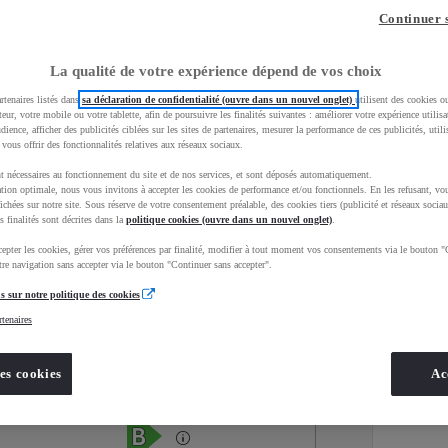
Continuer 
La qualité de votre expérience dépend de vos choix
rtenaires listés dans
sa déclaration de confidentialité (ouvre dans un nouvel onglet)
utilisent des cookies o
teur, votre mobile ou votre tablette, afin de poursuivre les finalités suivantes : améliorer votre expérience utilisat
udience, afficher des publicités ciblées sur les sites de partenaires, mesurer la performance de ces publicités, util
 vous offrir des fonctionnalités relatives aux réseaux sociaux.
t nécessaires au fonctionnement du site et de nos services, et sont déposés automatiquement.
tion optimale, nous vous invitons à accepter les cookies de performance et/ou fonctionnels. En les refusant, vou
ichées sur notre site. Sous réserve de votre consentement préalable, des cookies tiers (publicité et réseaux sociau
s finalités sont décrites dans la
politique cookies (ouvre dans un nouvel onglet)
.
epter les cookies, gérer vos préférences par finalité, modifier à tout moment vos consentements via le bouton "
Services
Concession
re navigation sans accepter via le bouton "Continuer sans accepter".
s sur notre politique des cookies
rtenaires
Energie
oyota Occasions
Hybride
es cookies
Ac
Étiquette énergétique