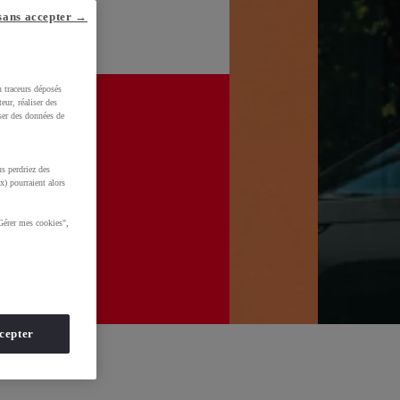
sans accepter →
u traceurs déposés
eur, réaliser des
iser des données de
s perdriez des
x) pourraient alors
Gérer mes cookies",
cepter