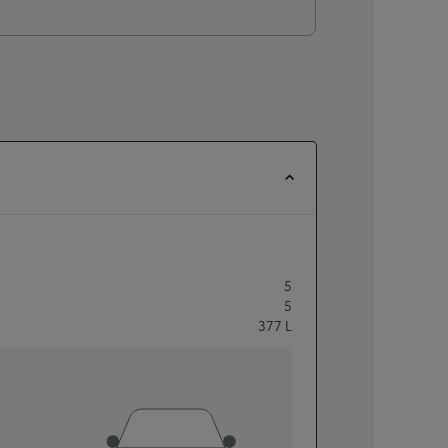
5
5
377
L