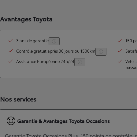
Avantages Toyota
3 ans de garantie
150 po
Contrôle gratuit après 30 jours ou 1500km
Satisf
Assistance Européenne 24h/24
Véhic
passa
TOYOTA C-HR
HYBRIDE OU HYBRIDE RECHARGEABLE
Disponible rapidement
Nos services
Garantie & Avantages Toyota Occasions
Garantie Toyota Occasions Plus, 150 points de contrôle, c