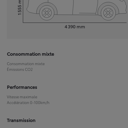
1 555
Hauteur
Longueur
4 390
mm
Consommation mixte
Consommation mixte
Émissions CO2
Performances
Vitesse maximale
Accélération 0-100km/h
Transmission