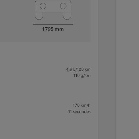
Largeur
1 795
mm
4,9
L/100 km
110
g/km
170
km/h
11
secondes