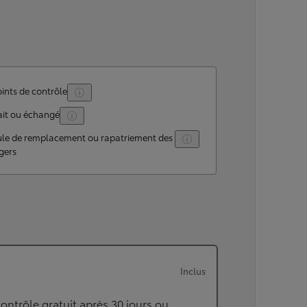
ints de contrôle
ait ou échangé
ule de remplacement ou rapatriement des
gers
Inclus
ontrôle gratuit après 30 jours ou