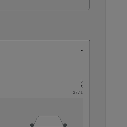
5
5
377
L