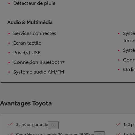
Détecteur de pluie
Audio & Multimédia
Services connectés
Syst
Terre
Écran tactile
Syst
Prise(s) USB
Conne
Connexion Bluetooth®
Ordi
Système audio AM/FM
TOYOTA C-HR
HYBRIDE OU HYBRIDE RECHARGEABLE
Disponible rapidement
Avantages Toyota
3 ans de garantie
150 po
Contrôle gratuit après 30 jours ou 1500km
Satisf