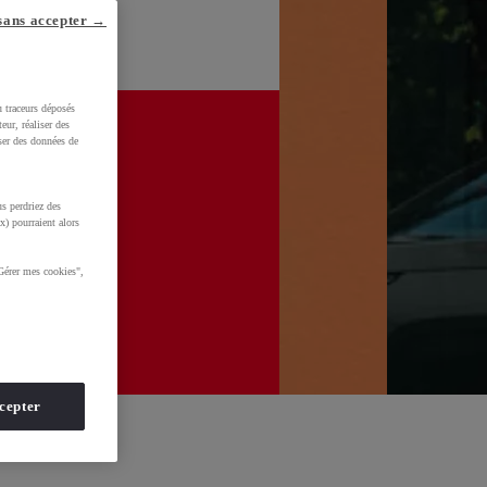
sans accepter →
u traceurs déposés
eur, réaliser des
iser des données de
s perdriez des
x) pourraient alors
Gérer mes cookies",
cepter