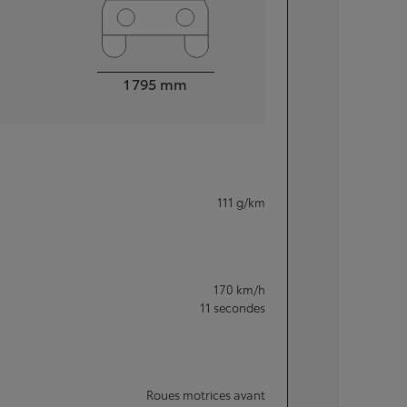
Largeur
1 795
mm
111
g/km
170
km/h
11
secondes
Roues motrices avant