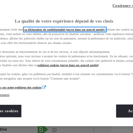
Continuer 
La qualité de votre expérience dépend de vos choix
rtenaires listés dans
sa déclaration de confidentialité (ouvre dans un nouvel onglet)
utilisent des cookies o
teur, votre mobile ou votre tablette, afin de poursuivre les finalités suivantes : améliorer votre expérience utilisat
udience, afficher des publicités ciblées sur les sites de partenaires, mesurer la performance de ces publicités, util
 vous offrir des fonctionnalités relatives aux réseaux sociaux.
t nécessaires au fonctionnement du site et de nos services, et sont déposés automatiquement.
tion optimale, nous vous invitons à accepter les cookies de performance et/ou fonctionnels. En les refusant, vou
ichées sur notre site. Sous réserve de votre consentement préalable, des cookies tiers (publicité et réseaux sociau
s finalités sont décrites dans la
politique cookies (ouvre dans un nouvel onglet)
.
epter les cookies, gérer vos préférences par finalité, modifier à tout moment vos consentements via le bouton "
Services
Concession
re navigation sans accepter via le bouton "Continuer sans accepter".
s sur notre politique des cookies
rtenaires
Energie
oyota Occasions
Hybride Essence
es cookies
Ac
Étiquette énergétique
tine