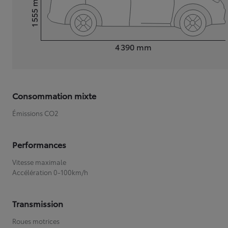
1 555
Hauteur
Longueur
4 390
mm
Consommation mixte
Émissions CO2
Performances
Vitesse maximale
Accélération 0-100km/h
Transmission
Roues motrices