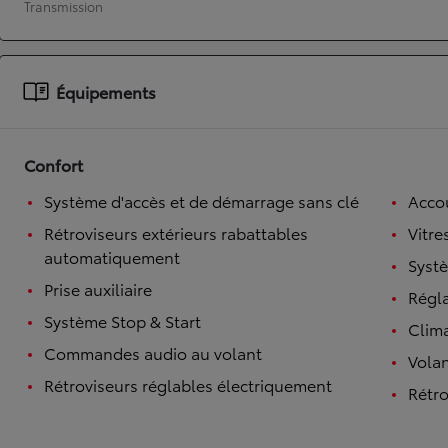
Transmission
À partir de 19 700 €
Nouvelle Yaris Cross
HYBRIDE
Équipements
Disponible prochainement
Confort
Système d'accès et de démarrage sans clé
Accou
Rétroviseurs extérieurs rabattables
Vitre
automatiquement
Syst
Prise auxiliaire
Régl
Système Stop & Start
Clim
Commandes audio au volant
Volan
Rétroviseurs réglables électriquement
Rétro