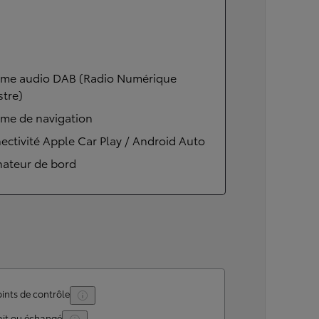
ème audio DAB (Radio Numérique
stre)
ème de navigation
ctivité Apple Car Play / Android Auto
nateur de bord
ints de contrôle
ait ou échangé