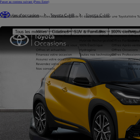
Passer au contenu suivant
(Press Enter)
Vous êtes ici
:
Véhicules d'occasion
Toyota C-HR
Toyota C-HR
Véhicules neufs
Véhicules d'occasion
Hybride et électrique
Acheter une Toyota
Votre T
Nos voitures d'occasion
Toutes les motorisations
Reprise de votre voiture
Toyota 
Tous les modèles
Citadines
SUV & Familiales
100% électriqu
Avantages Toyota Occasions
Hybride
Offres du moment
Offres 
Nouvelle Aygo X
Réservez en ligne
Hybride Rechargeable
Offres Particuliers
Entrete
HYBRIDE
Livraison près de chez vous
100% Électrique
Offres Après-vente
Offres et actualités
Hydrogène
Offres Occasions
Financez votre occasion
Toutes nos technologies
Offres Professionn
Assurez votre occasion
Accesso
Revendez votre véhicule cash
Boutiqu
Nos conseils
Ma vie 
360°