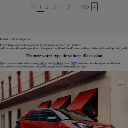
...
1
2
3
4
5
930
Previous page
Next page
Forced client side injection
POST https://usc-webcomponents.toyota-europe.com/v1/car-filter/fr/fr?
carFilter=used&brand=toyota&uscEnv=production&useGlobalStore=true&sortOrder=published
Trouvez votre type de voiture d’occasion
Que vous souhaitiez acheter une
citadine
, une
familiale
ou un
SUV
, retrouvez tous les types de véhicules
d’occasion en vente dans notre réseau de concessions et réservables en ligne.