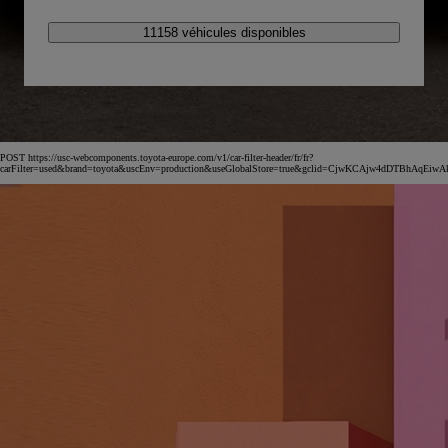
11158 véhicules disponibles
POST https://usc-webcomponents.toyota-europe.com/v1/car-filter-header/fr/fr?
carFilter=used&brand=toyota&uscEnv=production&useGlobalStore=true&gclid=CjwKCAjw4dDT