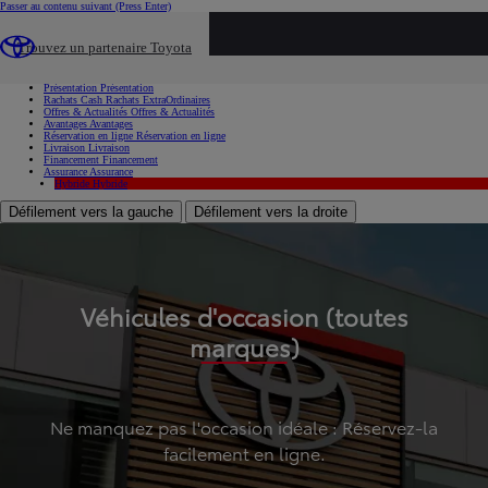
Passer au contenu suivant
(Press Enter)
...
Trouvez un partenaire Toyota
Voiture d'occasion
Présentation
Présentation
Rachats Cash
Rachats ExtraOrdinaires
Offres & Actualités
Offres & Actualités
Avantages
Avantages
Réservation en ligne
Réservation en ligne
Livraison
Livraison
Financement
Financement
Assurance
Assurance
Hybride
Hybride
Défilement vers la gauche
Défilement vers la droite
Véhicules d'occasion (toutes
marques)
Ne manquez pas l'occasion idéale : Réservez-la
facilement en ligne.