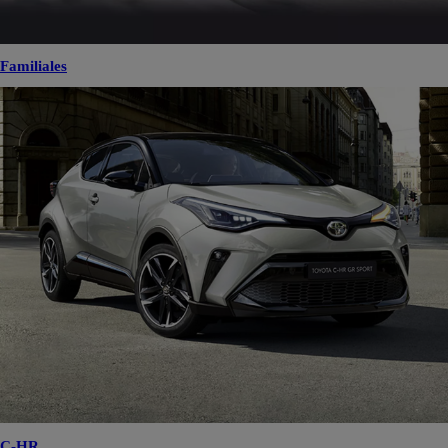
Familiales
C-HR