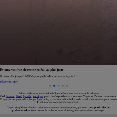
Réservez en ligne votre occasion pour 1€ seulement
Réservez en ligne
Faites confiance au savoir-faire de Toyota Occasions pour trouver le véhicule
idéal (
essence
,
diesel
,
hybride
,
électrique
) parmi une large sélection d’annonces Toyota et d’autres constructeurs.
Filtrez par marque/modèle, budget (prix ou loyer) ou localisation (ville, code postal et concession) pour trouver
le véhicule qui correspond à vos besoins.
Toyota simplifie et sécurise l'achat de votre future auto d'occasion, que vous soyez
particulier ou
professionnel
, et vous permet de rouler en toute sérénité grâce à de nombreux avantages.