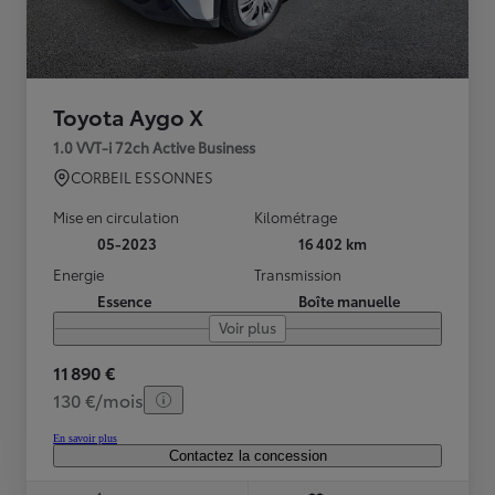
Toyota Aygo X
1.0 VVT-i 72ch Active Business
CORBEIL ESSONNES
Mise en circulation
Kilométrage
05-2023
16 402 km
Energie
Transmission
Essence
Boîte manuelle
Voir plus
11 890 €
130 €/mois
En savoir plus
Contactez la concession