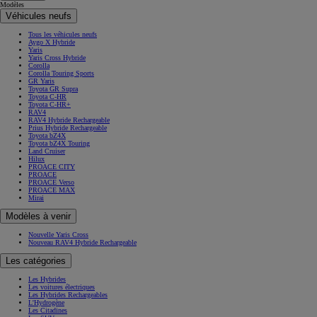
Modèles
Véhicules neufs
Tous les véhicules neufs
Aygo X Hybride
Yaris
Yaris Cross Hybride
Corolla
Corolla Touring Sports
GR Yaris
Toyota GR Supra
Toyota C-HR
Toyota C-HR+
RAV4
RAV4 Hybride Rechargeable
Prius Hybride Rechargeable
Toyota bZ4X
Toyota bZ4X Touring
Land Cruiser
Hilux
PROACE CITY
PROACE
PROACE Verso
PROACE MAX
Mirai
Modèles à venir
Nouvelle Yaris Cross
Nouveau RAV4 Hybride Rechargeable
Les catégories
Les Hybrides
Les voitures électriques
Les Hybrides Rechargeables
L'Hydrogène
Les Citadines