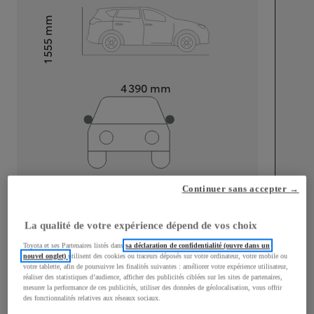
mm
1 555
Hauteur
Longueur
4 390
mm
Largeur
1 795
mm
Continuer sans accepter →
La qualité de votre expérience dépend de vos choix
Toyota et ses Partenaires listés dans
sa déclaration de confidentialité (ouvre dans un
Consommation mixte
nouvel onglet)
utilisent des cookies ou traceurs déposés sur votre ordinateur, votre mobile ou
votre tablette, afin de poursuivre les finalités suivantes : améliorer votre expérience utilisateur,
réaliser des statistiques d’audience, afficher des publicités ciblées sur les sites de partenaires,
Consommation mixte
4,9
L/100 km
mesurer la performance de ces publicités, utiliser des données de géolocalisation, vous offrir
Émissions CO2
110
g/km
des fonctionnalités relatives aux réseaux sociaux.