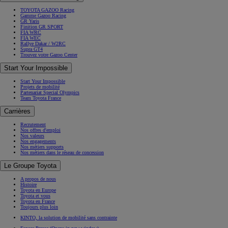
TOYOTA GAZOO Racing
Gamme Gazoo Racing
GR Yaris
Finition GR SPORT
FIA WRC
FIA WEC
Rallye Dakar / W2RC
Supra GT4
Trouvez votre Gazoo Center
Start Your Impossible
Start Your Impossible
Projets de mobilité
Partenariat Special Olympics
Team Toyota France
Carrières
Recrutement
Nos offres d'emploi
Nos valeurs
Nos engagements
Nos métiers supports
Nos métiers dans le réseau de concession
Le Groupe Toyota
A propos de nous
Histoire
Toyota en Europe
Toyota et vous
Toyota en France
Toujours plus loin
KINTO, la solution de mobilité sans contrainte