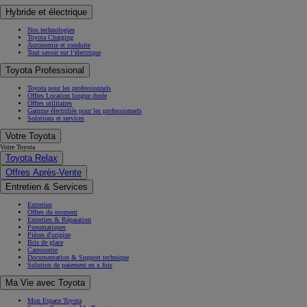
Hybride et électrique
Nos technologies
Toyota Charging
Autonomie et conduite
Tout savoir sur l’électrique
Toyota Professional
Toyota pour les professionnels
Offres Location longue durée
Offres utilitaires
Gamme électrifiée pour les professionnels
Solutions et services
Votre Toyota
Votre Toyota
Toyota Relax
Offres Après-Vente
Entretien & Services
Entretien
Offres du moment
Entretien & Réparation
Pneumatiques
Pièces d'origine
Bris de glace
Carrosserie
Documentation & Support technique
Solution de paiement en x fois
Ma Vie avec Toyota
Mon Espace Toyota