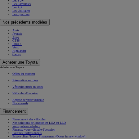
Les SUV
Les Familiales
Les 4x4
Les Utilitaires
Les Sportives
Nos précédents modèles
Auris
Avensis
Aygo
GT86
Prius +
Verso
Highlander
Camry
Acheter une Toyota
Acheter une Toyota
Offres du moment
Réservation en ligne
Véhicules neufs en stock
Véhicules d'occasion
Reprise de votre véhicule
Nos conseils
Financement
Financement des véhicules
Nos solutions de location en LOA ou LLD
Vous préférez acheter ?
Financez votre véhicule d'occasion
Pour les Professionnels
Espace client Toyota Financement
(Opens in new window)