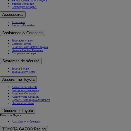
Service Connectés My Toyota
Support Technique
Campagnes de rappel
Accessoires
Accessoires
Produits d'entretien
Assistance & Garanties
Toyota Assistance
Garanties Toyota
Bilan de Santé Batterie Toyota
Garantie Confort Extracare
Campagnes de rappel
Systèmes de sécurité
Toyota T-Mate
Toyota Safety Sense
Assurer ma Toyota
Assurer mon véhicule
Les options sur-mesure
Assurance Connectée
Assurer votre Occasion
Espace Client Toyota Assurances
Demander un devis
Découvrez Toyota
Découvrez Toyota
Actualités et évènements
TOYOTA GAZOO Racing