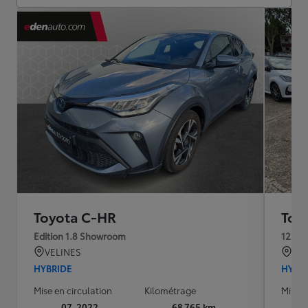
Toyota C-HR
Toy
Edition 1.8 Showroom
122h 
VELINES
AR
HYBRIDE
HYBR
Mise en circulation
Kilométrage
Mise e
07-2022
68 765 km