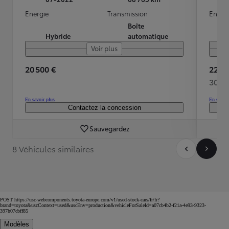
Energie
Transmission
Energ
Boîte
Hybride
automatique
Voir plus
20 500 €
22 09
303 
En savoir plus
En savoir
Contactez la concession
Sauvegardez
8 Véhicules similaires
POST https://usc-webcomponents.toyota-europe.com/v1/used-stock-cars/fr/fr?
brand=toyota&uscContext=used&uscEnv=production&vehicleForSaleId=a07cb4b2-f21a-4e93-9323-
397b07cbff85
Modèles