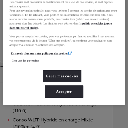
Des cookies sont nécessaires au fonctionnement du site et de nos services, et sont déposés
automatiquement.
Performances
Pour une navigation optimale, nous vous invitons à accepter les cookies de performance et/ou
fonctionnels. En les refusant, vous perdriez des informations affichées sur notre site. Sous
Vitesse maximale
170
km/h
réserve de votre consentement préalable, des cookies tiers (publicité et réseaux sociaux)
pourraient alors être déposés. Les finalités sont décrites dans la
politique cookies (ouvre
Accélération 0-100km/h
11
secondes
dans un nouvel onglet)
.
Vous pouvez accepter les cookies, gérer vos préférences par finalité, modifier à tout moment
vos consentements via le bouton "Gérer mes cookies", ou continuer votre navigation sans
Transmission
accepter via le bouton "Continuer sans accepter".
Transmission
Boîte automatique
En savoir plus sur notre politique des cookies
Lien vers les partenaires
Équipements
Gérer mes cookies
Accepter
Autres
CO2 WLTP Combiné Hybride en charge
(110.0)
Conso WLTP Hybride en charge Mixte
l/100km (4.9)