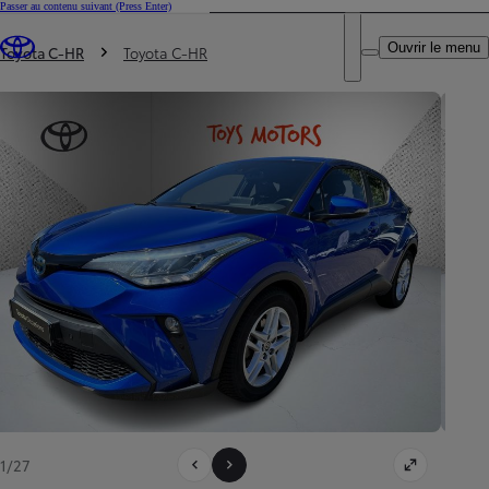
Passer au contenu suivant
(Press Enter)
DEALER NAME
Vous êtes ici
:
Ouvrir le menu
Trouvez un partenaire Toyota
Toyota C-HR
Toyota C-HR
1/27