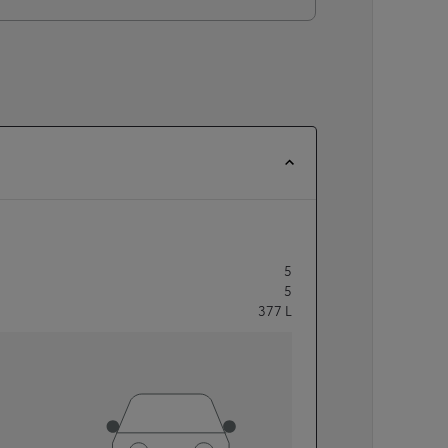
5
5
377
L