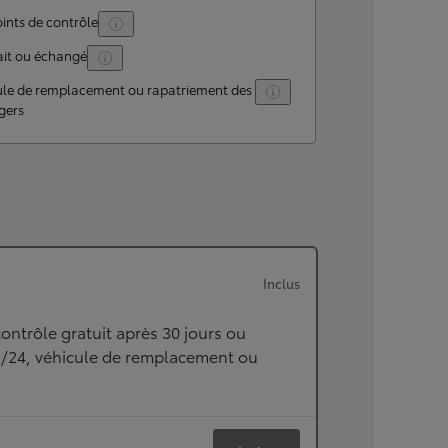
ints de contrôle
ait ou échangé
ule de remplacement ou rapatriement des
gers
Inclus
ontrôle gratuit après 30 jours ou
h/24, véhicule de remplacement ou