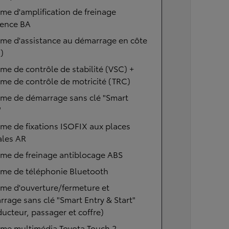
me d'amplification de freinage
gence BA
me d'assistance au démarrage en côte
)
me de contrôle de stabilité (VSC) +
me de contrôle de motricité (TRC)
ème de démarrage sans clé "Smart
"
me de fixations ISOFIX aux places
ales AR
me de freinage antiblocage ABS
ème de téléphonie Bluetooth
me d'ouverture/fermeture et
rage sans clé "Smart Entry & Start"
ucteur, passager et coffre)
ème multimédia Toyota Touch 2