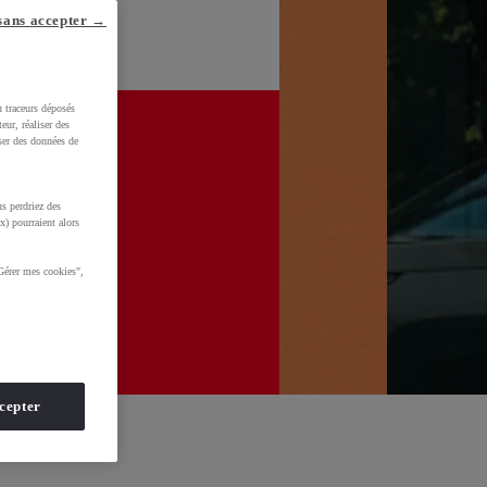
sans accepter →
u traceurs déposés
eur, réaliser des
iser des données de
s perdriez des
x) pourraient alors
Gérer mes cookies",
cepter