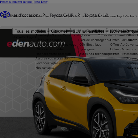
Passer au contenu suivant
(Press Enter)
Vous êtes ici
:
Véhicules d'occasion
Toyota C-HR
Toyota C-HR
Véhicules neufs
Véhicules d'occasion
Hybride et électrique
Acheter une Toyota
Votre T
Nos voitures d'occasion
Toutes les motorisations
Reprise de votre voiture
Toyota 
Tous les modèles
Citadines
SUV & Familiales
100% électriqu
Avantages Toyota Occasions
Hybride
Offres du moment
Offres 
Nouvelle Aygo X
Réservez en ligne
Hybride Rechargeable
Offres Particuliers
Entrete
HYBRIDE
Livraison près de chez vous
100% Électrique
Offres Après-vente
Offres et actualités
Hydrogène
Offres Occasions
Financez votre occasion
Toutes nos technologies
Offres Professionn
Assurez votre occasion
Accesso
Revendez votre véhicule cash
Boutiqu
Nos conseils
Ma vie 