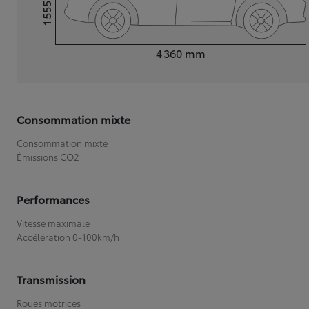
1 555
Hauteur
Longueur
4 360
mm
Consommation mixte
Consommation mixte
Émissions CO2
Performances
Vitesse maximale
Accélération 0-100km/h
Transmission
Roues motrices