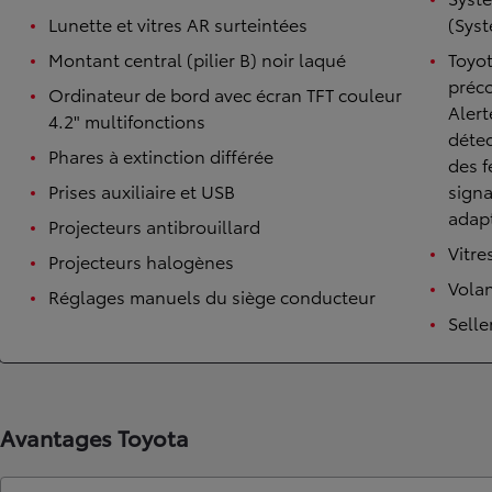
Lunette et vitres AR surteintées
(Syst
Montant central (pilier B) noir laqué
Toyot
préco
Ordinateur de bord avec écran TFT couleur
Alert
4.2" multifonctions
détec
Phares à extinction différée
des f
Prises auxiliaire et USB
signa
adapt
Projecteurs antibrouillard
Vitre
Projecteurs halogènes
Volan
Réglages manuels du siège conducteur
Selle
Avantages Toyota