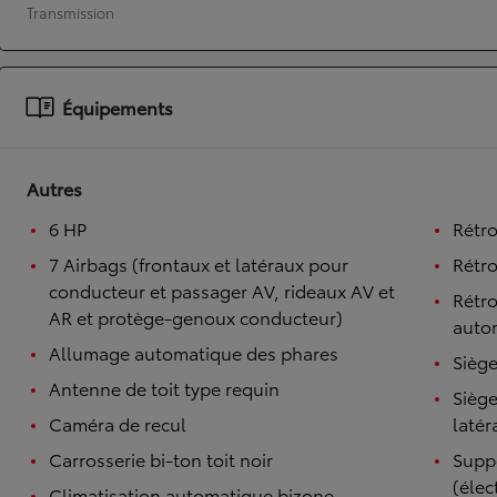
Transmission
À partir de 19 700 €
Nouvelle Yaris Cross
HYBRIDE
Disponible prochainement
Équipements
Autres
6 HP
Rétro
7 Airbags (frontaux et latéraux pour
Rétro
conducteur et passager AV, rideaux AV et
Rétro
AR et protège-genoux conducteur)
auto
Allumage automatique des phares
Siège
Antenne de toit type requin
Siège
Caméra de recul
latér
Carrosserie bi-ton toit noir
Supp
(élec
Climatisation automatique bizone