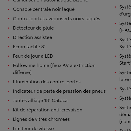
Systè
Console centrale noir laqué
d'ur
Contre-portes avec inserts noirs laqués
Systè
Détecteur de pluie
(HAC
Direction assistée
Systè
Ecran tactile 8"
Systè
Feux de jour à LED
Syst
Start
Follow me home (feux AV à extinction
différée)
Systè
latér
Illumination des contre-portes
Systè
Indicateur de perte de pression des pneus
Syst
Jantes alliage 18" Catoca
Systè
Kit de réparation anti-crevaison
démar
Lignes de vitres chromées
(cond
Limiteur de vitesse
Syst