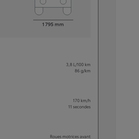
Largeur
1 795
mm
3,8
L/100 km
86
g/km
170
km/h
11
secondes
Roues motrices avant