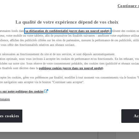
Continuer 
La qualité de votre expérience dépend de vos choix
rtenaires listés dans
sa déclaration de confidentialité (ouvre dans un nouvel onglet)
utilisent des cookies o
teur, votre mobile ou votre tablette, afin de poursuivre les finalités suivantes : améliorer votre expérience utilisat
udience, afficher des publicités ciblées sur les sites de partenaires, mesurer la performance de ces publicités, util
 vous offrir des fonctionnalités relatives aux réseaux sociaux.
t nécessaires au fonctionnement du site et de nos services, et sont déposés automatiquement.
tion optimale, nous vous invitons à accepter les cookies de performance et/ou fonctionnels. En les refusant, vou
ichées sur notre site. Sous réserve de votre consentement préalable, des cookies tiers (publicité et réseaux sociau
s finalités sont décrites dans la
politique cookies (ouvre dans un nouvel onglet)
.
epter les cookies, gérer vos préférences par finalité, modifier à tout moment vos consentements via le bouton "
Services
Concession
re navigation sans accepter via le bouton "Continuer sans accepter".
s sur notre politique des cookies
rtenaires
Energie
oyota Occasions
Hybride
es cookies
Ac