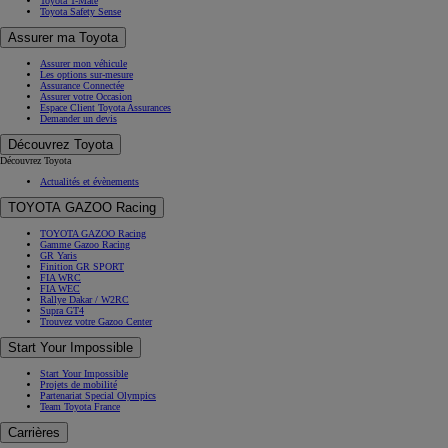
Toyota T-Mate
Toyota Safety Sense
Assurer ma Toyota
Assurer mon véhicule
Les options sur-mesure
Assurance Connectée
Assurer votre Occasion
Espace Client Toyota Assurances
Demander un devis
Découvrez Toyota
Découvrez Toyota
Actualités et évènements
TOYOTA GAZOO Racing
TOYOTA GAZOO Racing
Gamme Gazoo Racing
GR Yaris
Finition GR SPORT
FIA WRC
FIA WEC
Rallye Dakar / W2RC
Supra GT4
Trouvez votre Gazoo Center
Start Your Impossible
Start Your Impossible
Projets de mobilité
Partenariat Special Olympics
Team Toyota France
Carrières