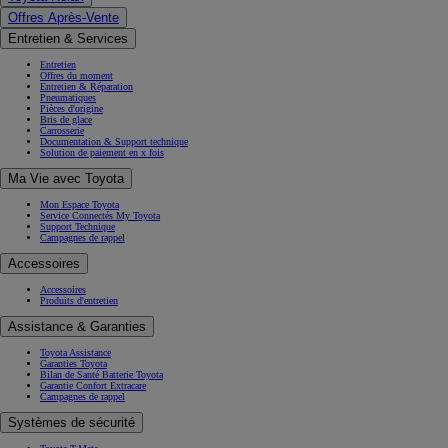
Offres Après-Vente
Entretien & Services
Entretien
Offres du moment
Entretien & Réparation
Pneumatiques
Pièces d'origine
Bris de glace
Carrosserie
Documentation & Support technique
Solution de paiement en x fois
Ma Vie avec Toyota
Mon Espace Toyota
Service Connectés My Toyota
Support Technique
Campagnes de rappel
Accessoires
Accessoires
Produits d'entretien
Assistance & Garanties
Toyota Assistance
Garanties Toyota
Bilan de Santé Batterie Toyota
Garantie Confort Extracare
Campagnes de rappel
Systèmes de sécurité