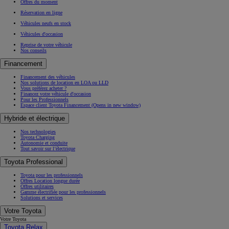
Offres du moment
Réservation en ligne
Véhicules neufs en stock
Véhicules d'occasion
Reprise de votre véhicule
Nos conseils
Financement
Financement des véhicules
Nos solutions de location en LOA ou LLD
Vous préférez acheter ?
Financez votre véhicule d'occasion
Pour les Professionnels
Espace client Toyota Financement
(Opens in new window)
Hybride et électrique
Nos technologies
Toyota Charging
Autonomie et conduite
Tout savoir sur l’électrique
Toyota Professional
Toyota pour les professionnels
Offres Location longue durée
Offres utilitaires
Gamme électrifiée pour les professionnels
Solutions et services
Votre Toyota
Votre Toyota
Toyota Relax