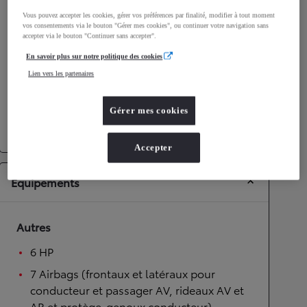
Performances
Vous pouvez accepter les cookies, gérer vos préférences par finalité, modifier à tout moment
vos consentements via le bouton "Gérer mes cookies", ou continuer votre navigation sans
Vitesse maximale
170
km/h
accepter via le bouton "Continuer sans accepter".
Accélération 0-100km/h
11
secondes
En savoir plus sur notre politique des cookies
Lien vers les partenaires
Transmission
Gérer mes cookies
Roues motrices
Roues motrices avant
Transmission
Boîte automatique
Accepter
Équipements
Autres
6 HP
7 Airbags (frontaux et latéraux pour
conducteur et passager AV, rideaux AV et
AR et protège-genoux conducteur)