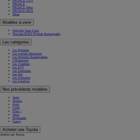
PROACE CITY
PROACE
PROACE Verso
PROACE MAX
Mirai
Modèles à venir
Nouvelle Yaris Cross
Nouveau RAV4 Hybride Rechargeable
Les catégories
Les Hybrides
Les voitures électriques
Les Hybrides Rechargeables
L'Hydrogène
Les Citadines
Les SUV
Les Familiales
Les 4x4
Les Utilitaires
Les Sportives
Nos précédents modèles
Auris
Avensis
Aygo
GT86
Prius +
Verso
Highlander
Camry
Acheter une Toyota
Acheter une Toyota