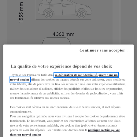
mm
1 555
Hauteur
Longueur
4 360
mm
Continuer sans accepter →
La qualité de votre expérience dépend de vos choix
Toyota et ses Partenaires listés dans
sa déclaration de confidentialité (ouvre dans un
Largeur
1 795
mm
nouvel onglet)
utilisent des cookies ou traceurs déposés sur votre ordinateur, votre mobile ou
votre tablette, afin de poursuivre les finalités suivantes : améliorer votre expérience utilisateur,
réaliser des statistiques d’audience, afficher des publicités ciblées sur les sites de partenaires,
mesurer la performance de ces publicités, utiliser des données de géolocalisation, vous offrir
des fonctionnalités relatives aux réseaux sociaux.
Consommation mixte
Des cookies sont nécessaires au fonctionnement du site et de nos services, et sont déposés
automatiquement.
Pour une navigation optimale, nous vous invitons à accepter les cookies de performance et/ou
Consommation mixte
3,8
L/100 km
fonctionnels. En les refusant, vous perdriez des informations affichées sur notre site. Sous
Émissions CO2
86
g/km
réserve de votre consentement préalable, des cookies tiers (publicité et réseaux sociaux)
pourraient alors être déposés. Les finalités sont décrites dans la
politique cookies (ouvre
dans un nouvel onglet)
.