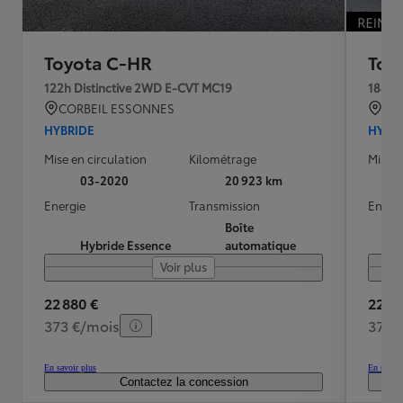
Toyota C-HR
Toy
122h Distinctive 2WD E-CVT MC19
CORBEIL ESSONNES
RE
HYBRIDE
HYBR
Mise en circulation
Kilométrage
Mise e
03-2020
20 923 km
Energie
Transmission
Energ
Boîte
Hybride Essence
automatique
Voir plus
22 880 €
22 99
373 €/mois
375 
En savoir plus
En savoir
Contactez la concession