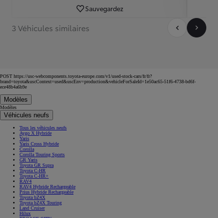
Sauvegardez
3 Véhicules similaires
POST https://usc-webcomponents.toyota-europe.com/v1/used-stock-cars/fr/fr?
brand=toyota&uscContext=used&uscEnv=production&vehicleForSaleId=1e50ac65-51f6-4738-bd6f-
ece48b4a6b9e
Modèles
Modèles
Véhicules neufs
Tous les véhicules neufs
Aygo X Hybride
Yaris
Yaris Cross Hybride
Corolla
Corolla Touring Sports
GR Yaris
Toyota GR Supra
Toyota C-HR
Toyota C-HR+
RAV4
RAV4 Hybride Rechargeable
Prius Hybride Rechargeable
Toyota bZ4X
Toyota bZ4X Touring
Land Cruiser
Hilux