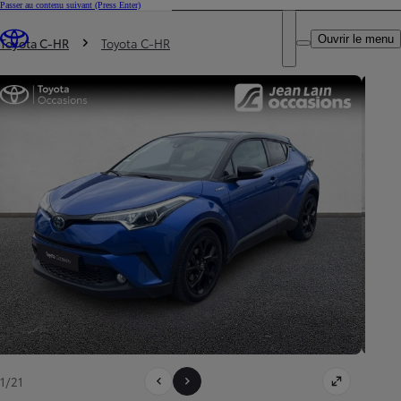
Passer au contenu suivant
(Press Enter)
DEALER NAME
Vous êtes ici
:
Ouvrir le menu
Trouvez un partenaire Toyota
Toyota C-HR
Toyota C-HR
1/21