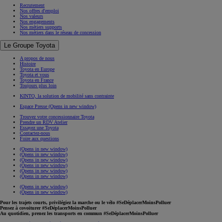
Recrutement
Nos offres d'emploi
Nos valeurs
Nos engagements
Nos métiers supports
Nos métiers dans le réseau de concession
Le Groupe Toyota
A propos de nous
Histoire
Toyota en Europe
Toyota et vous
Toyota en France
Toujours plus loin
KINTO, la solution de mobilité sans contrainte
Espace Presse
(Opens in new window)
Trouvez votre concessionnaire Toyota
Prendre un RDV Atelier
Essayez une Toyota
Contactez-nous
Foire aux questions
(Opens in new window)
(Opens in new window)
(Opens in new window)
(Opens in new window)
(Opens in new window)
(Opens in new window)
(Opens in new window)
(Opens in new window)
Pour les trajets courts, privilégiez la marche ou le vélo #SeDéplacerMoinsPolluer
Pensez à covoiturer #SeDéplacerMoinsPolluer
Au quotidien, prenez les transports en commun #SeDéplacerMoinsPolluer