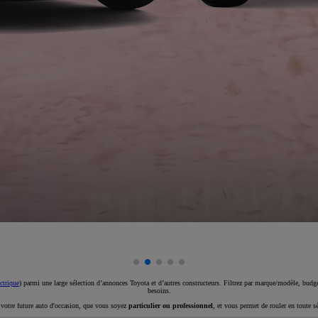
ctrique
) parmi une large sélection d’annonces Toyota et d’autres constructeurs. Filtrez par marque/modèle, budget
besoins.
e votre future auto d'occasion, que vous soyez
particulier ou professionnel
, et vous permet de rouler en toute s