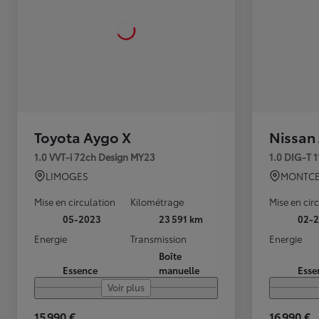
Toyota Aygo X
Nissan
1.0 VVT-i 72ch Design MY23
1.0 DIG-T 
LIMOGES
MONTCE
Mise en circulation
Kilométrage
Mise en cir
05-2023
23 591 km
02-2
Energie
Transmission
Energie
Boîte
Essence
manuelle
Esse
Voir plus
15 990 €
16 990 €