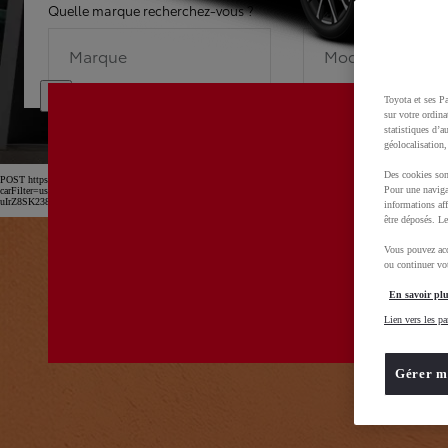
Quelle marque recherchez-vous ?
Quel modèle recherche
Marque
Modèle
Toyota et ses Pa
sur votre ordina
statistiques d’a
géolocalisation,
Des cookies son
POST https://usc-webcomponents.toyota-europe.com/v1/car-filter-header/fr/fr?
Pour une naviga
carFilter=used&brand=toyota&uscEnv=production&useGlobalStore=true&utm_campaign=SEM_Marqu
uIrZ8SK238Kn6x2OwfL2isPTEXM0MwD0BvOsZGv7GXbVu52B_rl2xoCnw4QAvD_BwE
informations aff
être déposés. Le
Vous pouvez acc
ou continuer vot
En savoir plu
Lien vers les pa
Gérer m