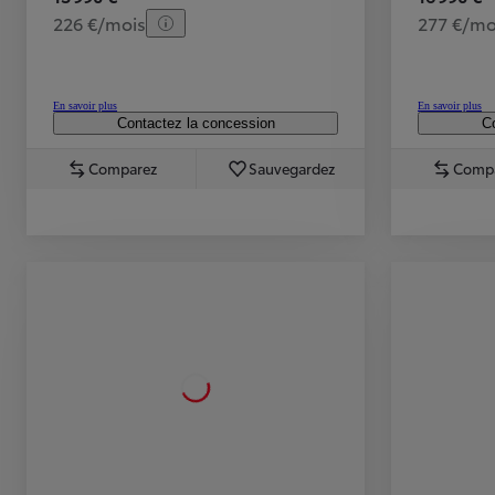
226 €/mois
277 €/mo
En savoir plus
En savoir plus
Contactez la concession
Co
Comparez
Sauvegardez
Comp
TOYOTA C-HR
HYBRIDE OU HYBRIDE RECHARGEABLE
Disponible rapidement