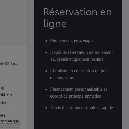
Réservation en
ligne
Simplement, en 4 étapes
Dépôt de réservation de seulement
1€, systématiquement restitué
ch GR Sport Premiere MY25
Livraison en concession ou près
de chez vous
rage
Financement personnalisable et
 145 km
accord de principe immédiat
sion
Devis d’assurance simple et rapide
îte
utomatique