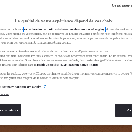
z-vous ?
Quel est votre budget ?
Dans quelle vi
Continuer 
Prix / Loyer
Ville / 
La qualité de votre expérience dépend de vos choix
rtenaires listés dans
sa déclaration de confidentialité (ouvre dans un nouvel onglet)
utilisent des cookies o
teur, votre mobile ou votre tablette, afin de poursuivre les finalités suivantes : améliorer votre expérience utilisat
udience, afficher des publicités ciblées sur les sites de partenaires, mesurer la performance de ces publicités, util
 vous offrir des fonctionnalités relatives aux réseaux sociaux.
t nécessaires au fonctionnement du site et de nos services, et sont déposés automatiquement.
tion optimale, nous vous invitons à accepter les cookies de performance et/ou fonctionnels. En les refusant, vou
e_toyota_occasion_VO&gad_source=1&gad_campaignid=12420073414&gbraid=0AAAAADMU_rPnDkJcpHH
ichées sur notre site. Sous réserve de votre consentement préalable, des cookies tiers (publicité et réseaux sociau
s finalités sont décrites dans la
politique cookies (ouvre dans un nouvel onglet)
.
epter les cookies, gérer vos préférences par finalité, modifier à tout moment vos consentements via le bouton "
re navigation sans accepter via le bouton "Continuer sans accepter".
s sur notre politique des cookies
rtenaires
es cookies
Ac