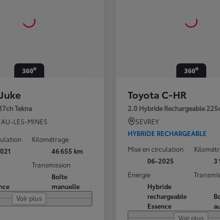
 Juke
Toyota C-HR
117ch Tekna
2.0 Hybride Rechargeable 225
AU-LES-MINES
SEVREY
HYBRIDE RECHARGEABLE
culation
Kilométrage
Mise en circulation
Kilomét
021
46 655 km
06-2025
3
Transmission
Energie
Transmis
Boîte
nce
manuelle
Hybride
rechargeable
Bo
Voir plus
Essence
a
Voir plus