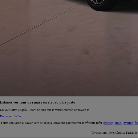
À partir de 19 700 €
Nouvelle Yaris Cross
HYBRIDE
Disponible prochainement
Estimez vos frais de remise en état au plus juste
On vous offre jusqu'à 1 000€ de plus que la valeur estimée sur toyota.fr
Découvrez l'offre
Faites confiance au savoir-faire de Toyota Occasions pour trouver le véhicule idéal (
essence
,
diesel
,
hybride
,
éle
Toyota simplifie et sécurise l'achat d