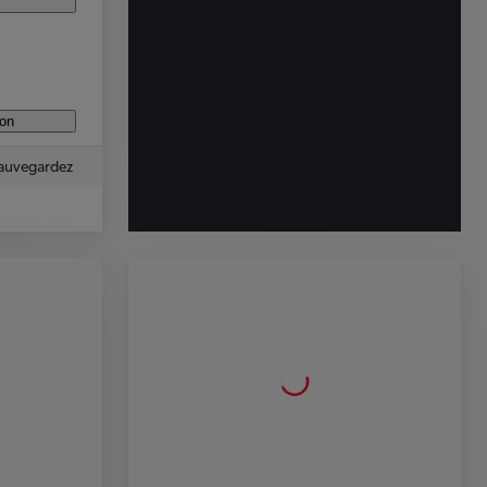
ion
auvegardez