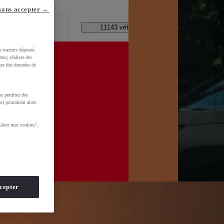
lle ?
sans accepter →
Code Postal / Concession
11143 véhicules disponibles
u traceurs déposés
eur, réaliser des
iser des données de
s perdriez des
WkltZ5T1KXUDb4&gclid=CjwKCAjwhNbTBhB4EiwAsFSg-
x) pourraient alors
Gérer mes cookies",
cepter