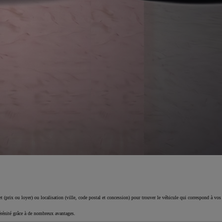
 (prix ou loyer) ou localisation (ville, code postal et concession) pour trouver le véhicule qui correspond à vos
érénité grâce à de nombreux avantages.