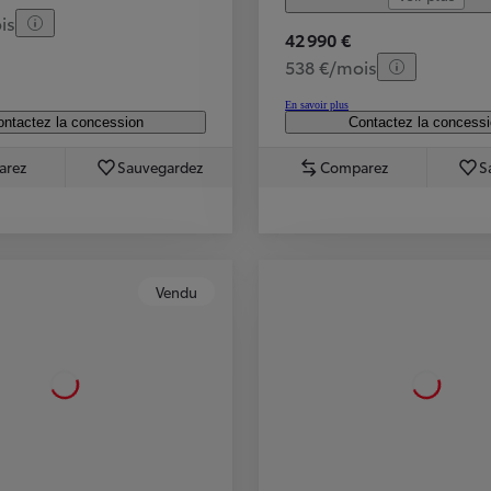
is
42 990 €
538 €/mois
En savoir plus
ntactez la concession
Contactez la concess
arez
Sauvegardez
Comparez
S
Vendu