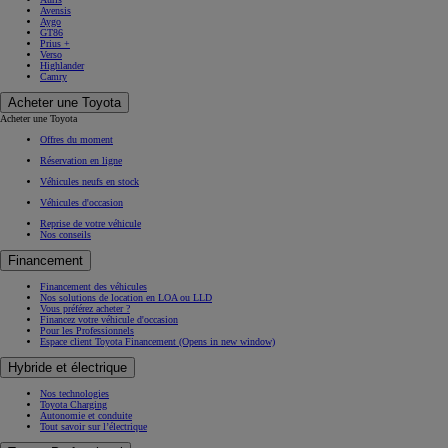
Avensis
Aygo
GT86
Prius +
Verso
Highlander
Camry
Acheter une Toyota
Acheter une Toyota
Offres du moment
Réservation en ligne
Véhicules neufs en stock
Véhicules d'occasion
Reprise de votre véhicule
Nos conseils
Financement
Financement des véhicules
Nos solutions de location en LOA ou LLD
Vous préférez acheter ?
Financez votre véhicule d'occasion
Pour les Professionnels
Espace client Toyota Financement
(Opens in new window)
Hybride et électrique
Nos technologies
Toyota Charging
Autonomie et conduite
Tout savoir sur l’électrique