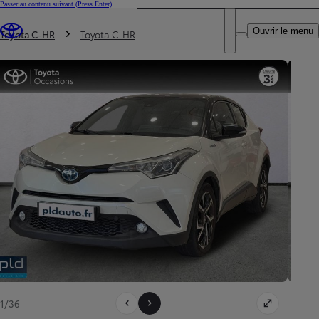
Passer au contenu suivant
(Press Enter)
DEALER NAME
Vous êtes ici
:
Ouvrir le menu
Trouvez un partenaire Toyota
Toyota C-HR
Toyota C-HR
1/36