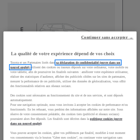
mm
Continuer sans accepter →
1 555
Hauteur
La qualité de votre expérience dépend de vos choix
Longueur
4 360
mm
Toyota et ses Partenaires listés dans
sa déclaration de confidentialité (ouvre dans un
nouvel onglet)
utilisent des cookies ou traceurs déposés sur votre ordinateur, votre mobile ou
votre tablette, afin de poursuivre les finalités suivantes : améliorer votre expérience utilisateur,
réaliser des statistiques d’audience, afficher des publicités ciblées sur les sites de partenaires,
mesurer la performance de ces publicités, utiliser des données de géolocalisation, vous offrir
des fonctionnalités relatives aux réseaux sociaux.
Des cookies sont nécessaires au fonctionnement du site et de nos services, et sont déposés
automatiquement.
Largeur
1 795
mm
Pour une navigation optimale, nous vous invitons à accepter les cookies de performance et/ou
fonctionnels. En les refusant, vous perdriez des informations affichées sur notre site. Sous
réserve de votre consentement préalable, des cookies tiers (publicité et réseaux sociaux)
pourraient alors être déposés. Les finalités sont décrites dans la
politique cookies (ouvre
dans un nouvel onglet)
.
Consommation mixte
Vous pouvez accepter les cookies, gérer vos préférences par finalité, modifier à tout moment
vos consentements via le bouton "Gérer mes cookies", ou continuer votre navigation sans