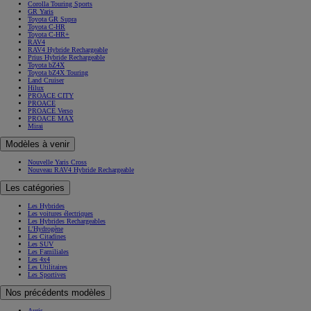
Corolla Touring Sports
GR Yaris
Toyota GR Supra
Toyota C-HR
Toyota C-HR+
RAV4
RAV4 Hybride Rechargeable
Prius Hybride Rechargeable
Toyota bZ4X
Toyota bZ4X Touring
Land Cruiser
Hilux
PROACE CITY
PROACE
PROACE Verso
PROACE MAX
Mirai
Modèles à venir
Nouvelle Yaris Cross
Nouveau RAV4 Hybride Rechargeable
Les catégories
Les Hybrides
Les voitures électriques
Les Hybrides Rechargeables
L'Hydrogène
Les Citadines
Les SUV
Les Familiales
Les 4x4
Les Utilitaires
Les Sportives
Nos précédents modèles
Auris