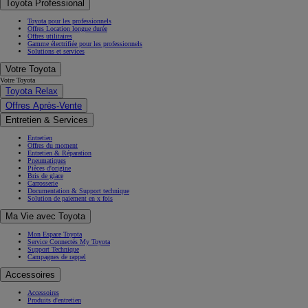
Toyota Professional
Toyota pour les professionnels
Offres Location longue durée
Offres utilitaires
Gamme électrifiée pour les professionnels
Solutions et services
Votre Toyota
Votre Toyota
Toyota Relax
Offres Après-Vente
Entretien & Services
Entretien
Offres du moment
Entretien & Réparation
Pneumatiques
Pièces d'origine
Bris de glace
Carrosserie
Documentation & Support technique
Solution de paiement en x fois
Ma Vie avec Toyota
Mon Espace Toyota
Service Connectés My Toyota
Support Technique
Campagnes de rappel
Accessoires
Accessoires
Produits d'entretien