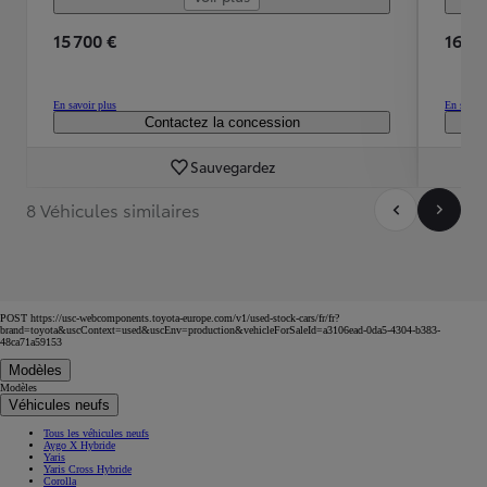
15 700 €
16 59
En savoir plus
En savoir
Contactez la concession
Sauvegardez
8 Véhicules similaires
POST https://usc-webcomponents.toyota-europe.com/v1/used-stock-cars/fr/fr?
brand=toyota&uscContext=used&uscEnv=production&vehicleForSaleId=a3106ead-0da5-4304-b383-
48ca71a59153
Modèles
Modèles
Véhicules neufs
Tous les véhicules neufs
Aygo X Hybride
Yaris
Yaris Cross Hybride
Corolla