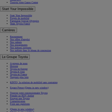
Trouvez votre Gazoo Center
Start Your Impossible
Start Your Impossible
Projets de mobilité
Partenariat Special Olympics
Team Toyota France
Carrières
Recrutement
Nos offres d'emploi
Nos valeurs
Nos engagements
Nos métiers supports
Nos métiers dans le réseau de concession
Le Groupe Toyota
A propos de nous
Histoire
Toyota en Europe
Toyota et vous
Toyota en France
Toujours plus loin
KINTO, la solution de mobilité sans contrainte
Espace Presse
(Opens in new window)
Trouvez votre concessionnaire Toyota
Prendre un RDV Atelier
Essayez une Toyota
Contactez-nous
Foire aux questions
(Opens in new window)
(Opens in new window)