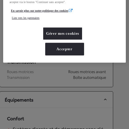
accepter via le bouton "Continuer sans accepter".
Consommation mixte
3,8
L/100 km
Émissions CO2
86
g/km
En savoir plus sur notre politique des cookies
Lien vers les partenaires
Performances
Gérer mes cookies
Vitesse maximale
170
km/h
Accélération 0-100km/h
11
secondes
Accepter
Transmission
Roues motrices
Roues motrices avant
Transmission
Boîte automatique
Équipements
Confort
Système d'accès et de démarrage sans clé