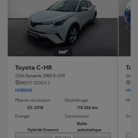
Toyota C-HR
Toy
122h Dynamic 2WD E-CVT
Graphi
BREST CEDEX 2
TO
HYBRIDE
HYBR
Mise en circulation
Kilométrage
Mise e
02-2018
118 266 km
Energie
Transmission
Energ
Boîte
Hybride Essence
automatique
Voir plus