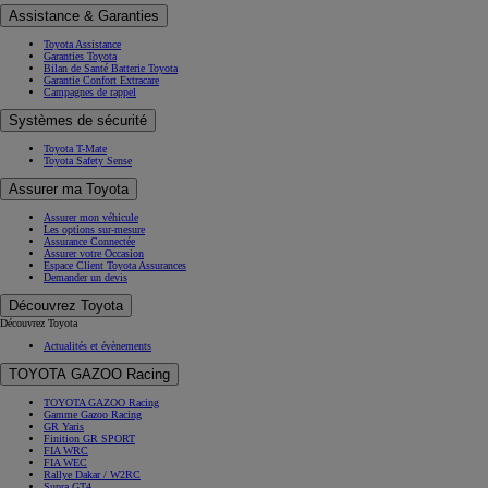
Assistance & Garanties
Toyota Assistance
Garanties Toyota
Bilan de Santé Batterie Toyota
Garantie Confort Extracare
Campagnes de rappel
Systèmes de sécurité
Toyota T-Mate
Toyota Safety Sense
Assurer ma Toyota
Assurer mon véhicule
Les options sur-mesure
Assurance Connectée
Assurer votre Occasion
Espace Client Toyota Assurances
Demander un devis
Découvrez Toyota
Découvrez Toyota
Actualités et évènements
TOYOTA GAZOO Racing
TOYOTA GAZOO Racing
Gamme Gazoo Racing
GR Yaris
Finition GR SPORT
FIA WRC
FIA WEC
Rallye Dakar / W2RC
Supra GT4