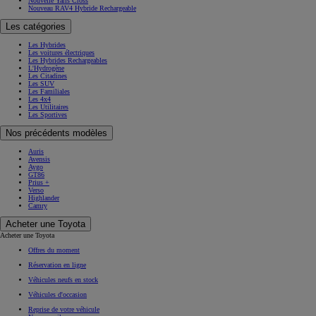
Nouvelle Yaris Cross
Nouveau RAV4 Hybride Rechargeable
Les catégories
Les Hybrides
Les voitures électriques
Les Hybrides Rechargeables
L'Hydrogène
Les Citadines
Les SUV
Les Familiales
Les 4x4
Les Utilitaires
Les Sportives
Nos précédents modèles
Auris
Avensis
Aygo
GT86
Prius +
Verso
Highlander
Camry
Acheter une Toyota
Acheter une Toyota
Offres du moment
Réservation en ligne
Véhicules neufs en stock
Véhicules d'occasion
Reprise de votre véhicule