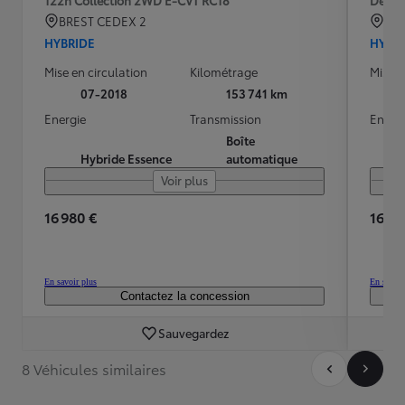
BREST CEDEX 2
TO
HYBRIDE
HYBR
Mise en circulation
Kilométrage
Mise e
07-2018
153 741 km
Energie
Transmission
Energ
Boîte
Hybride Essence
automatique
Voir plus
16 980 €
16 29
En savoir plus
En savoir
Contactez la concession
Sauvegardez
8 Véhicules similaires