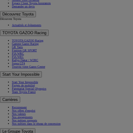
Espace Client Toyota Assurances
Demander un devis
Découvrez Toyota
Découvrez Toyota
Actualités et évènements
TOYOTA GAZOO Racing
TOYOTA GAZOO Racing
Gamme Gazoo Racing
GR Yaris
Finition GR SPORT
FIA WRC
FIA WEC
Rallye Dakar / W2RC
Supra GT4
Trouvez votre Gazoo Center
Start Your Impossible
Start Your Impossible
Projets de mobilité
Partenariat Special Olympics
Team Toyota France
Carrières
Recrutement
Nos offres d'emploi
Nos valeurs
Nos engagements
Nos métiers supports
Nos métiers dans le réseau de concession
Le Groupe Toyota