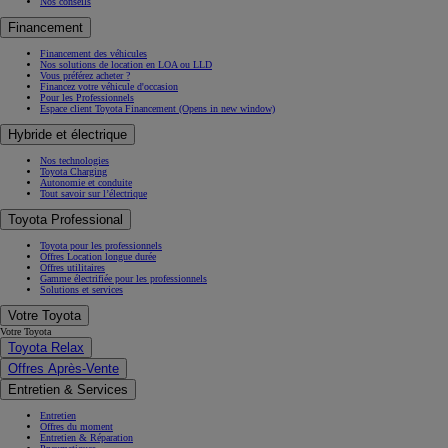
Nos conseils
Financement
Financement des véhicules
Nos solutions de location en LOA ou LLD
Vous préférez acheter ?
Financez votre véhicule d'occasion
Pour les Professionnels
Espace client Toyota Financement
(Opens in new window)
Hybride et électrique
Nos technologies
Toyota Charging
Autonomie et conduite
Tout savoir sur l’électrique
Toyota Professional
Toyota pour les professionnels
Offres Location longue durée
Offres utilitaires
Gamme électrifiée pour les professionnels
Solutions et services
Votre Toyota
Votre Toyota
Toyota Relax
Offres Après-Vente
Entretien & Services
Entretien
Offres du moment
Entretien & Réparation