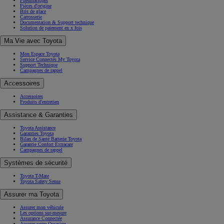
Pneumatiques
Pièces d'origine
Bris de glace
Carrosserie
Documentation & Support technique
Solution de paiement en x fois
Ma Vie avec Toyota
Mon Espace Toyota
Service Connectés My Toyota
Support Technique
Campagnes de rappel
Accessoires
Accessoires
Produits d'entretien
Assistance & Garanties
Toyota Assistance
Garanties Toyota
Bilan de Santé Batterie Toyota
Garantie Confort Extracare
Campagnes de rappel
Systèmes de sécurité
Toyota T-Mate
Toyota Safety Sense
Assurer ma Toyota
Assurer mon véhicule
Les options sur-mesure
Assurance Connectée
Assurer votre Occasion