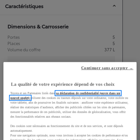
Caractéristiques
Dimensions & Carrosserie
Portes
5
Places
5
Volume du coffre
377
L
Continuer sans accepter →
mm
La qualité de votre expérience dépend de vos choix
1 555
Toyota et ses Partenaires listés dans
sa déclaration de confidentialité (ouvre dans un
Hauteur
nouvel onglet)
utilisent des cookies ou traceurs déposés sur votre ordinateur, votre mobile ou
votre tablette, afin de poursuivre les finalités suivantes : améliorer votre expérience utilisateur,
réaliser des statistiques d’audience, afficher des publicités ciblées sur les sites de partenaires,
Longueur
4 360
mm
mesurer la performance de ces publicités, utiliser des données de géolocalisation, vous offrir
des fonctionnalités relatives aux réseaux sociaux.
Des cookies sont nécessaires au fonctionnement du site et de nos services, et sont déposés
automatiquement.
Pour une navigation optimale, nous vous invitons à accepter les cookies de performance et/ou