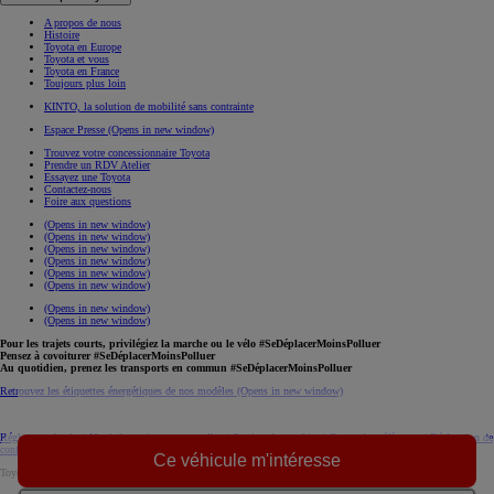
A propos de nous
Histoire
Toyota en Europe
Toyota et vous
Toyota en France
Toujours plus loin
KINTO, la solution de mobilité sans contrainte
Espace Presse
(Opens in new window)
Trouvez votre concessionnaire Toyota
Prendre un RDV Atelier
Essayez une Toyota
Contactez-nous
Foire aux questions
(Opens in new window)
(Opens in new window)
(Opens in new window)
(Opens in new window)
(Opens in new window)
(Opens in new window)
(Opens in new window)
(Opens in new window)
Pour les trajets courts, privilégiez la marche ou le vélo #SeDéplacerMoinsPolluer
Pensez à covoiturer #SeDéplacerMoinsPolluer
Au quotidien, prenez les transports en commun #SeDéplacerMoinsPolluer
Retrouvez les étiquettes énergétiques de nos modèles
(Opens in new window)
Réglement du site
|
Vos informations personnelles
|
Gestion des cookies
|
Centre de préférences
|
Déclaration de
confidentialité
|
Règlement européen sur les données
|
Code de conduite
download (pdf(
Ce véhicule m'intéresse
Toyota. Tous droits réservés. © 2026