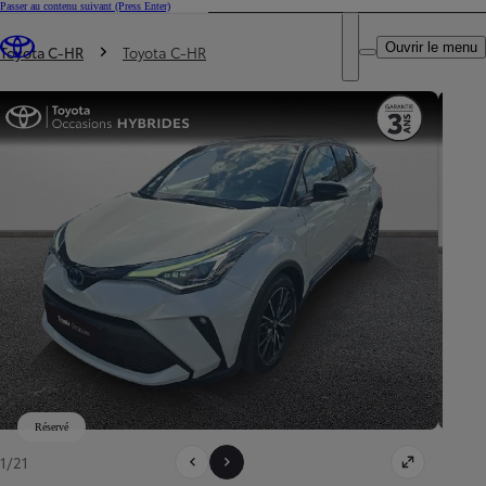
Passer au contenu suivant
(Press Enter)
DEALER NAME
Vous êtes ici
:
Ouvrir le menu
Trouvez un partenaire Toyota
Toyota C-HR
Toyota C-HR
Réservé
1/21