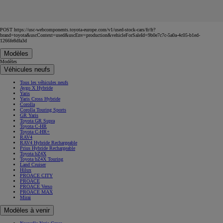
POST https://usc-webcomponents.toyota-europe.com/v1/used-stock-cars/fr/fr?
brand=toyota&uscContext=used&uscEnv=production&vehicleForSaleId=9b0e7c7c-5a0a-4c05-b1ed-
1266fe8dfa3d
Modèles
Modèles
Véhicules neufs
Tous les véhicules neufs
Aygo X Hybride
Yaris
Yaris Cross Hybride
Corolla
Corolla Touring Sports
GR Yaris
Toyota GR Supra
Toyota C-HR
Toyota C-HR+
RAV4
RAV4 Hybride Rechargeable
Prius Hybride Rechargeable
Toyota bZ4X
Toyota bZ4X Touring
Land Cruiser
Hilux
PROACE CITY
PROACE
PROACE Verso
PROACE MAX
Mirai
Modèles à venir