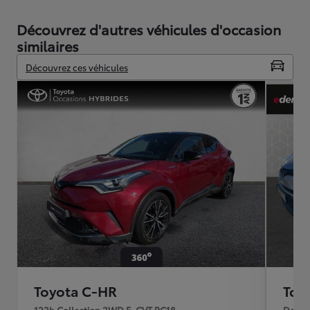
Découvrez d'autres véhicules d'occasion
similaires
Découvrez ces véhicules
Toyota C-HR
Toy
122h Collection 2WD E-CVT RC18
Desig