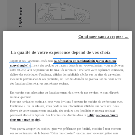
mm
1 555
Hauteur
Longueur
4 360
mm
Continuer sans accepter →
La qualité de votre expérience dépend de vos choix
Toyota et ses Partenaires listés dans
sa déclaration de confidentialité (ouvre dans un
nouvel onglet)
utilisent des cookies ou traceurs déposés sur votre ordinateur, votre mobile ou
votre tablette, afin de poursuivre les finalités suivantes : améliorer votre expérience utilisateur,
réaliser des statistiques d’audience, afficher des publicités ciblées sur les sites de partenaires,
mesurer la performance de ces publicités, utiliser des données de géolocalisation, vous offrir
Largeur
1 795
mm
des fonctionnalités relatives aux réseaux sociaux.
Des cookies sont nécessaires au fonctionnement du site et de nos services, et sont déposés
automatiquement.
Pour une navigation optimale, nous vous invitons à accepter les cookies de performance et/ou
fonctionnels. En les refusant, vous perdriez des informations affichées sur notre site. Sous
Consommation mixte
réserve de votre consentement préalable, des cookies tiers (publicité et réseaux sociaux)
pourraient alors être déposés. Les finalités sont décrites dans la
politique cookies (ouvre
Consommation mixte
3,8
L/100 km
dans un nouvel onglet)
.
Émissions CO2
87
g/km
Vous pouvez accepter les cookies, gérer vos préférences par finalité, modifier à tout moment
vos consentements via le bouton "Gérer mes cookies", ou continuer votre navigation sans