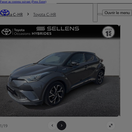
Passer au contenu suivant
(Press Enter)
DEALER NAME
Vous êtes ici
:
Ouvrir le menu
Trouvez un partenaire Toyota
Toyota C-HR
Toyota C-HR
1/19