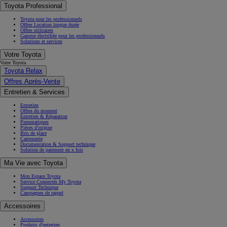
Toyota Professional
Toyota pour les professionnels
Offres Location longue durée
Offres utilitaires
Gamme électrifiée pour les professionnels
Solutions et services
Votre Toyota
Votre Toyota
Toyota Relax
Offres Après-Vente
Entretien & Services
Entretien
Offres du moment
Entretien & Réparation
Pneumatiques
Pièces d'origine
Bris de glace
Carrosserie
Documentation & Support technique
Solution de paiement en x fois
Ma Vie avec Toyota
Mon Espace Toyota
Service Connectés My Toyota
Support Technique
Campagnes de rappel
Accessoires
Accessoires
Produits d'entretien