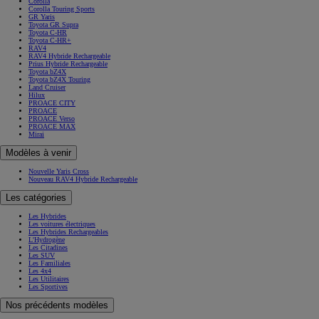
Corolla
Corolla Touring Sports
GR Yaris
Toyota GR Supra
Toyota C-HR
Toyota C-HR+
RAV4
RAV4 Hybride Rechargeable
Prius Hybride Rechargeable
Toyota bZ4X
Toyota bZ4X Touring
Land Cruiser
Hilux
PROACE CITY
PROACE
PROACE Verso
PROACE MAX
Mirai
Modèles à venir
Nouvelle Yaris Cross
Nouveau RAV4 Hybride Rechargeable
Les catégories
Les Hybrides
Les voitures électriques
Les Hybrides Rechargeables
L'Hydrogène
Les Citadines
Les SUV
Les Familiales
Les 4x4
Les Utilitaires
Les Sportives
Nos précédents modèles