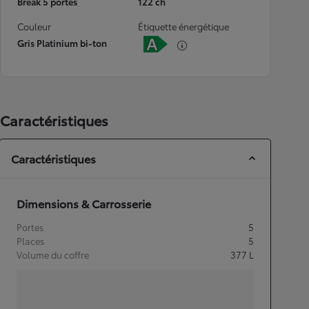
Break 5 portes
122 ch
Couleur
Étiquette énergétique
Gris Platinium bi-ton
Caractéristiques
Caractéristiques
Dimensions & Carrosserie
Portes
5
Places
5
Volume du coffre
377
L