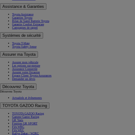
Assistance & Garanties
Toyota Assistance
Garanties Toyota
Bilan de Santé Batterie Toyota
Garantie Confort Extracare
Campagnes de rappel
Systèmes de sécurité
Toyota T-Mate
Toyota Safety Sense
Assurer ma Toyota
Assurer mon véhicule
Les options sur-mesure
Assurance Connectée
Assurer votre Occasion
Espace Client Toyota Assurances
Demander un devis
Découvrez Toyota
Découvrez Toyota
Actualités et évènements
TOYOTA GAZOO Racing
TOYOTA GAZOO Racing
Gamme Gazoo Racing
GR Yaris
Finition GR SPORT
FIA WRC
FIA WEC
Rallye Dakar / W2RC