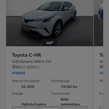
Toyota C-HR
Toy
122h Dynamic 2WD E-CVT
Graphi
BREST CEDEX 2
TO
HYBRIDE
HYBR
Mise en circulation
Kilométrage
Mise e
02-2018
118 266 km
Energie
Transmission
Energ
Boîte
Hybride Essence
automatique