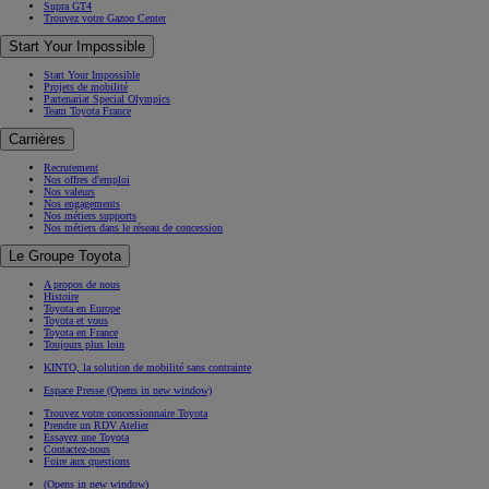
Supra GT4
Trouvez votre Gazoo Center
Start Your Impossible
Start Your Impossible
Projets de mobilité
Partenariat Special Olympics
Team Toyota France
Carrières
Recrutement
Nos offres d'emploi
Nos valeurs
Nos engagements
Nos métiers supports
Nos métiers dans le réseau de concession
Le Groupe Toyota
A propos de nous
Histoire
Toyota en Europe
Toyota et vous
Toyota en France
Toujours plus loin
KINTO, la solution de mobilité sans contrainte
Espace Presse
(Opens in new window)
Trouvez votre concessionnaire Toyota
Prendre un RDV Atelier
Essayez une Toyota
Contactez-nous
Foire aux questions
(Opens in new window)