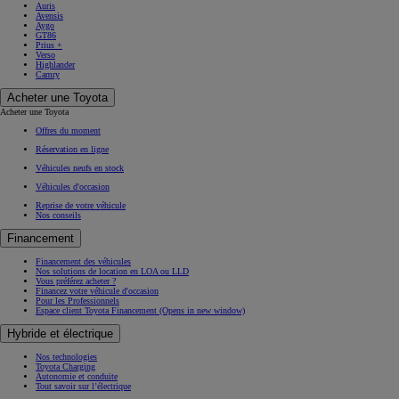
Auris
Avensis
Aygo
GT86
Prius +
Verso
Highlander
Camry
Acheter une Toyota
Acheter une Toyota
Offres du moment
Réservation en ligne
Véhicules neufs en stock
Véhicules d'occasion
Reprise de votre véhicule
Nos conseils
Financement
Financement des véhicules
Nos solutions de location en LOA ou LLD
Vous préférez acheter ?
Financez votre véhicule d'occasion
Pour les Professionnels
Espace client Toyota Financement
(Opens in new window)
Hybride et électrique
Nos technologies
Toyota Charging
Autonomie et conduite
Tout savoir sur l’électrique