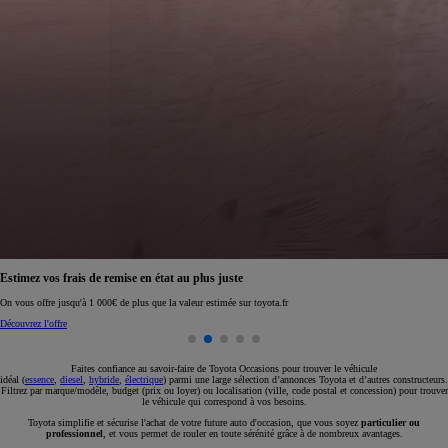
Réservez en ligne votre occasion pour 1€ seulement
Réservez en ligne
Faites confiance au savoir-faire de Toyota Occasions pour trouver le véhicule
idéal (
essence
,
diesel
,
hybride
,
électrique
) parmi une large sélection d’annonces Toyota et d’autres constructeurs.
Filtrez par marque/modèle, budget (prix ou loyer) ou localisation (ville, code postal et concession) pour trouver
le véhicule qui correspond à vos besoins.
Toyota simplifie et sécurise l'achat de votre future auto d'occasion, que vous soyez
particulier ou
professionnel
, et vous permet de rouler en toute sérénité grâce à de nombreux avantages.