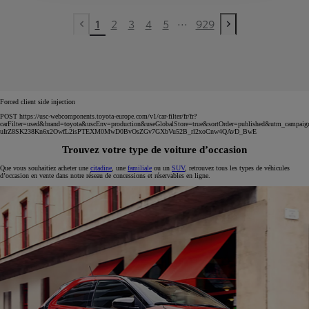
...
1
2
3
4
5
929
Previous page
Next page
Forced client side injection
POST https://usc-webcomponents.toyota-europe.com/v1/car-filter/fr/fr?
carFilter=used&brand=toyota&uscEnv=production&useGlobalStore=true&sortOrder=published&utm
uIrZ8SK238Kn6x2OwfL2isPTEXM0MwD0BvOsZGv7GXbVu52B_rl2xoCnw4QAvD_BwE
Trouvez votre type de voiture d’occasion
Que vous souhaitiez acheter une
citadine
, une
familiale
ou un
SUV
, retrouvez tous les types de véhicules
d’occasion en vente dans notre réseau de concessions et réservables en ligne.