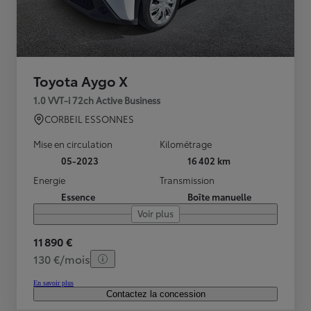
Toyota Aygo X
1.0 VVT-i 72ch Active Business
CORBEIL ESSONNES
Mise en circulation
Kilométrage
05-2023
16 402 km
Energie
Transmission
Essence
Boîte manuelle
Voir plus
11 890 €
130 €/mois
En savoir plus
Contactez la concession