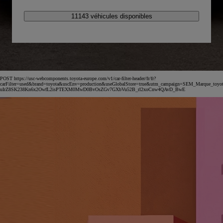
11143 véhicules disponibles
POST https://usc-webcomponents.toyota-europe.com/v1/car-filter-header/fr/fr?
carFilter=used&brand=toyota&uscEnv=production&useGlobalStore=true&utm_campaign=SEM_Marqu
uIrZ8SK238Kn6x2OwfL2isPTEXM0MwD0BvOsZGv7GXbVu52B_rl2xoCnw4QAvD_BwE