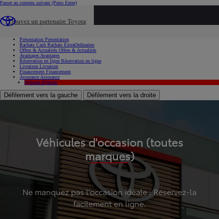
Passer au contenu suivant
(Press Enter)
...
Trouvez un partenaire Toyota
Voiture d'occasion
Présentation
Présentation
Rachats Cash
Rachats ExtraOrdinaires
Offres & Actualités
Offres & Actualités
Avantages
Avantages
Réservation en ligne
Réservation en ligne
Livraison
Livraison
Financement
Financement
Assurance
Assurance
Hybride
Hybride
Défilement vers la gauche
Défilement vers la droite
Véhicules d'occasion (toutes
marques)
Ne manquez pas l'occasion idéale : Réservez-la
facilement en ligne.