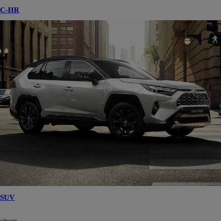
C-HR
SUV