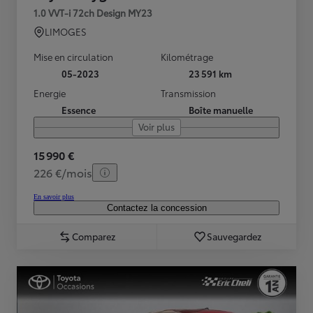
1.0 VVT-i 72ch Design MY23
LIMOGES
Mise en circulation
Kilométrage
05-2023
23 591 km
Energie
Transmission
Essence
Boîte manuelle
Voir plus
15 990 €
226 €/mois
En savoir plus
Contactez la concession
Comparez
Sauvegardez