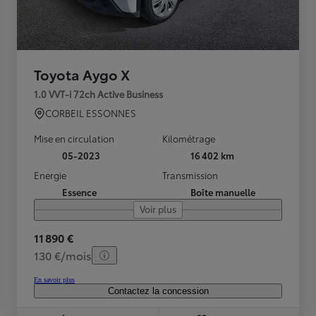
Toyota Aygo X
1.0 VVT-i 72ch Active Business
CORBEIL ESSONNES
Mise en circulation
Kilométrage
05-2023
16 402 km
Energie
Transmission
Essence
Boîte manuelle
Voir plus
11 890 €
130 €/mois
En savoir plus
Contactez la concession