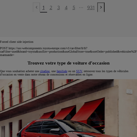
...
1
2
3
4
5
931
Previous page
Next page
Forced client side injection
POST https://usc-webcomponents.toyota-europe.com/v1/car-filter/fr/fr?
carFilter=used&brand=toyota&uscEnv=production&useGlobalStore=true&sortOrder=published&vehicules%2F
marmande=
Trouvez votre type de voiture d’occasion
Que vous souhaitiez acheter une
citadine
, une
familiale
ou un
SUV
, retrouvez tous les types de véhicules
d’occasion en vente dans notre réseau de concessions et réservables en ligne.