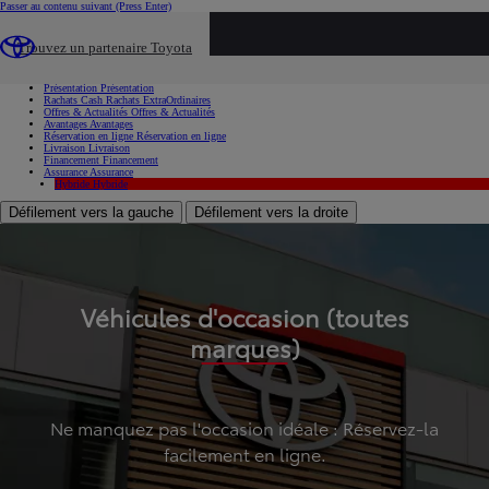
Passer au contenu suivant
(Press Enter)
...
Trouvez un partenaire Toyota
Voiture d'occasion
Présentation
Présentation
Rachats Cash
Rachats ExtraOrdinaires
Offres & Actualités
Offres & Actualités
Avantages
Avantages
Réservation en ligne
Réservation en ligne
Livraison
Livraison
Financement
Financement
Assurance
Assurance
Hybride
Hybride
Défilement vers la gauche
Défilement vers la droite
Véhicules d'occasion (toutes
marques)
Ne manquez pas l'occasion idéale : Réservez-la
facilement en ligne.