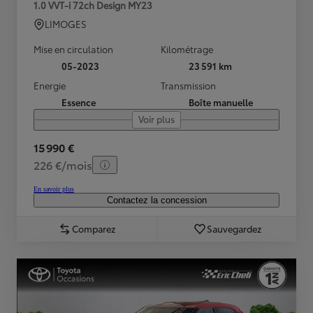
1.0 VVT-i 72ch Design MY23
LIMOGES
Mise en circulation
Kilométrage
05-2023
23 591 km
Energie
Transmission
Essence
Boîte manuelle
Voir plus
15 990 €
226 €/mois
En savoir plus
Contactez la concession
Comparez
Sauvegardez