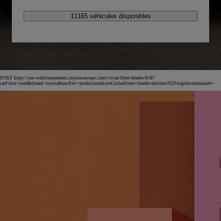
11165 véhicules disponibles
POST https://usc-webcomponents.toyota-europe.com/v1/car-filter-header/fr/fr?
carFilter=used&brand=toyota&uscEnv=production&useGlobalStore=true&vehicules%2Fsogida-marmande=