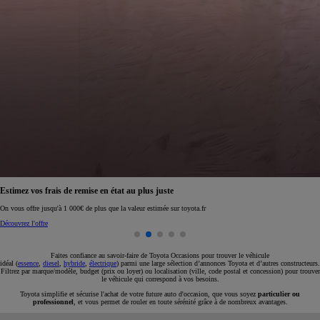
Réservez en ligne votre occasion pour 1€ seulement
Réservez en ligne
Faites confiance au savoir-faire de Toyota Occasions pour trouver le véhicule
idéal (
essence
,
diesel
,
hybride
,
électrique
) parmi une large sélection d’annonces Toyota et d’autres constructeurs.
Filtrez par marque/modèle, budget (prix ou loyer) ou localisation (ville, code postal et concession) pour trouver
le véhicule qui correspond à vos besoins.
Toyota simplifie et sécurise l'achat de votre future auto d'occasion, que vous soyez
particulier ou
professionnel
, et vous permet de rouler en toute sérénité grâce à de nombreux avantages.