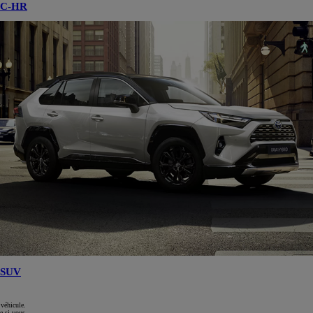
C-HR
SUV