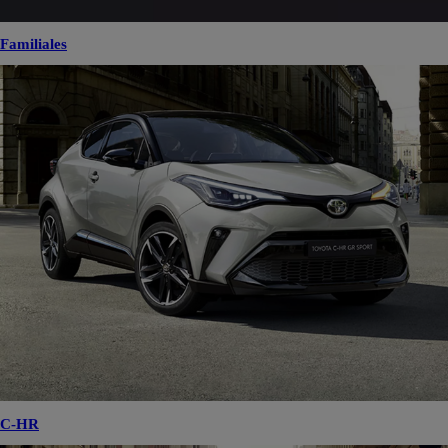
Familiales
C-HR