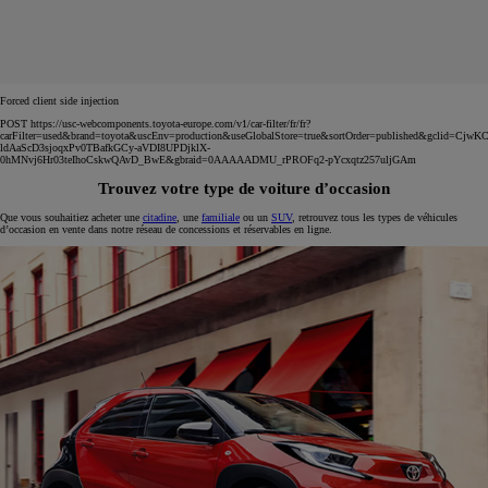
Forced client side injection
POST https://usc-webcomponents.toyota-europe.com/v1/car-filter/fr/fr?
carFilter=used&brand=toyota&uscEnv=production&useGlobalStore=true&sortOrder=published&gclid=C
ldAaScD3sjoqxPv0TBafkGCy-aVDI8UPDjklX-
0hMNvj6Hr03teIhoCskwQAvD_BwE&gbraid=0AAAAADMU_rPROFq2-pYcxqtz257uljGAm
Trouvez votre type de voiture d’occasion
Que vous souhaitiez acheter une
citadine
, une
familiale
ou un
SUV
, retrouvez tous les types de véhicules
d’occasion en vente dans notre réseau de concessions et réservables en ligne.