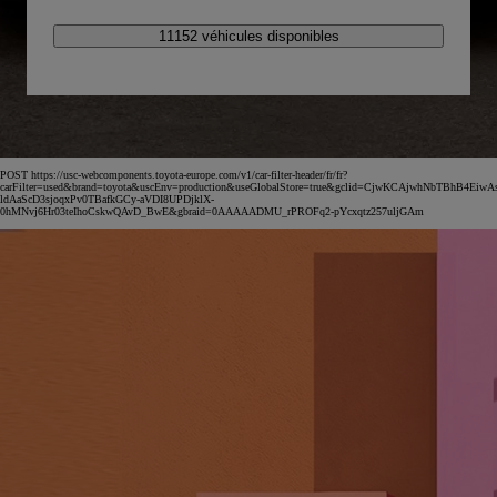
11152 véhicules disponibles
POST https://usc-webcomponents.toyota-europe.com/v1/car-filter-header/fr/fr?
carFilter=used&brand=toyota&uscEnv=production&useGlobalStore=true&gclid=CjwKCAjwhNbTBhB4EiwA
ldAaScD3sjoqxPv0TBafkGCy-aVDI8UPDjklX-
0hMNvj6Hr03teIhoCskwQAvD_BwE&gbraid=0AAAAADMU_rPROFq2-pYcxqtz257uljGAm