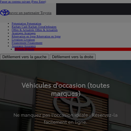
Passer au contenu suivant
(Press Enter)
...
Trouvez un partenaire Toyota
Voiture d'occasion
Présentation
Présentation
Rachats Cash
Rachats ExtraOrdinaires
Offres & Actualités
Offres & Actualités
Avantages
Avantages
Réservation en ligne
Réservation en ligne
Livraison
Livraison
Financement
Financement
Assurance
Assurance
Hybride
Hybride
Défilement vers la gauche
Défilement vers la droite
Véhicules d'occasion (toutes
marques)
Ne manquez pas l'occasion idéale : Réservez-la
facilement en ligne.