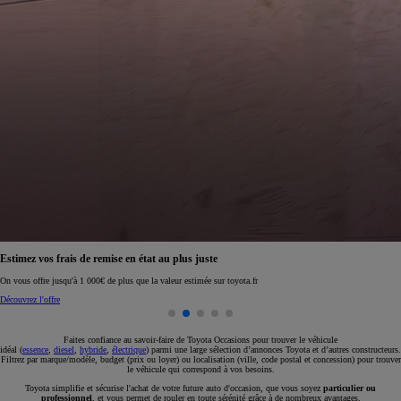
Réservez en ligne votre occasion pour 1€ seulement
Réservez en ligne
Faites confiance au savoir-faire de Toyota Occasions pour trouver le véhicule
idéal (
essence
,
diesel
,
hybride
,
électrique
) parmi une large sélection d’annonces Toyota et d’autres constructeurs.
Filtrez par marque/modèle, budget (prix ou loyer) ou localisation (ville, code postal et concession) pour trouver
le véhicule qui correspond à vos besoins.
Toyota simplifie et sécurise l'achat de votre future auto d'occasion, que vous soyez
particulier ou
professionnel
, et vous permet de rouler en toute sérénité grâce à de nombreux avantages.