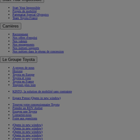
Start Your Impossible
Projets de mobilité
Partenariat Special Olympics
Team Toyota France
Carrières
Recrutement
Nos offres d'emploi
Nos valeurs
Nos engagements
Nos métiers supports
Nos métiers dans le réseau de concession
Le Groupe Toyota
A propos de nous
Histoire
Toyota en Europe
Toyota et vous
Toyota en France
Toujours plus loin
KINTO, la solution de mobilité sans contrainte
Espace Presse
(Opens in new window)
Trouvez votre concessionnaire Toyota
Prendre un RDV Atelier
Essayez une Toyota
Contactez-nous
Foire aux questions
(Opens in new window)
(Opens in new window)
(Opens in new window)
(Opens in new window)
(Opens in new window)