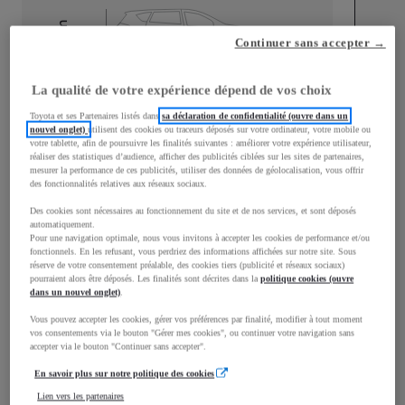
mm
Continuer sans accepter →
1 555
Hauteur
La qualité de votre expérience dépend de vos choix
Longueur
4 360
mm
Toyota et ses Partenaires listés dans
sa déclaration de confidentialité (ouvre dans un
nouvel onglet)
utilisent des cookies ou traceurs déposés sur votre ordinateur, votre mobile ou
votre tablette, afin de poursuivre les finalités suivantes : améliorer votre expérience utilisateur,
réaliser des statistiques d’audience, afficher des publicités ciblées sur les sites de partenaires,
mesurer la performance de ces publicités, utiliser des données de géolocalisation, vous offrir
des fonctionnalités relatives aux réseaux sociaux.
Des cookies sont nécessaires au fonctionnement du site et de nos services, et sont déposés
automatiquement.
Largeur
1 795
mm
Pour une navigation optimale, nous vous invitons à accepter les cookies de performance et/ou
fonctionnels. En les refusant, vous perdriez des informations affichées sur notre site. Sous
réserve de votre consentement préalable, des cookies tiers (publicité et réseaux sociaux)
pourraient alors être déposés. Les finalités sont décrites dans la
politique cookies (ouvre
dans un nouvel onglet)
.
Vous pouvez accepter les cookies, gérer vos préférences par finalité, modifier à tout moment
Consommation mixte
vos consentements via le bouton "Gérer mes cookies", ou continuer votre navigation sans
accepter via le bouton "Continuer sans accepter".
Consommation mixte
3,8
L/100 km
En savoir plus sur notre politique des cookies
Émissions CO2
86
g/km
Lien vers les partenaires