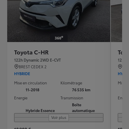
Toyota C-HR
Toy
122h Dynamic 2WD E-CVT
122h 
BREST CEDEX 2
PR
HYBRIDE
HYBR
Mise en circulation
Kilométrage
Mise e
11-2018
76 535 km
Energie
Transmission
Energ
Boîte
Hybride Essence
automatique
Voir plus
18 980 €
19 90