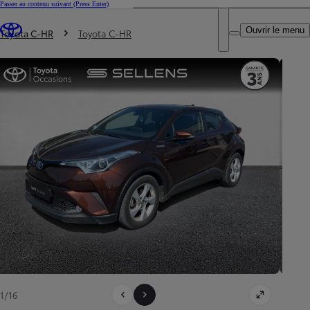
Passer au contenu suivant
(Press Enter)
DEALER NAME
Vous êtes ici
:
Ouvrir le menu
Trouvez un partenaire Toyota
Toyota C-HR
Toyota C-HR
1/16