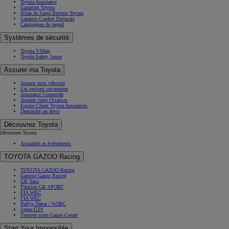
Toyota Assistance
Garanties Toyota
Bilan de Santé Batterie Toyota
Garantie Confort Extracare
Campagnes de rappel
Systèmes de sécurité
Toyota T-Mate
Toyota Safety Sense
Assurer ma Toyota
Assurer mon véhicule
Les options sur-mesure
Assurance Connectée
Assurer votre Occasion
Espace Client Toyota Assurances
Demander un devis
Découvrez Toyota
Découvrez Toyota
Actualités et évènements
TOYOTA GAZOO Racing
TOYOTA GAZOO Racing
Gamme Gazoo Racing
GR Yaris
Finition GR SPORT
FIA WRC
FIA WEC
Rallye Dakar / W2RC
Supra GT4
Trouvez votre Gazoo Center
Start Your Impossible