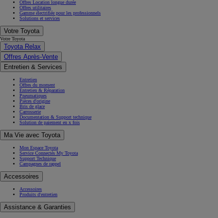
Offres Location longue durée
Offres utilitaires
Gamme électrifiée pour les professionnels
Solutions et services
Votre Toyota
Votre Toyota
Toyota Relax
Offres Après-Vente
Entretien & Services
Entretien
Offres du moment
Entretien & Réparation
Pneumatiques
Pièces d'origine
Bris de glace
Carrosserie
Documentation & Support technique
Solution de paiement en x fois
Ma Vie avec Toyota
Mon Espace Toyota
Service Connectés My Toyota
Support Technique
Campagnes de rappel
Accessoires
Accessoires
Produits d'entretien
Assistance & Garanties