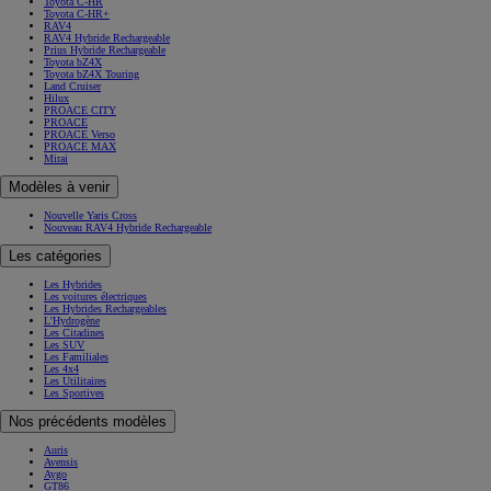
Toyota C-HR
Toyota C-HR+
RAV4
RAV4 Hybride Rechargeable
Prius Hybride Rechargeable
Toyota bZ4X
Toyota bZ4X Touring
Land Cruiser
Hilux
PROACE CITY
PROACE
PROACE Verso
PROACE MAX
Mirai
Modèles à venir
Nouvelle Yaris Cross
Nouveau RAV4 Hybride Rechargeable
Les catégories
Les Hybrides
Les voitures électriques
Les Hybrides Rechargeables
L'Hydrogène
Les Citadines
Les SUV
Les Familiales
Les 4x4
Les Utilitaires
Les Sportives
Nos précédents modèles
Auris
Avensis
Aygo
GT86