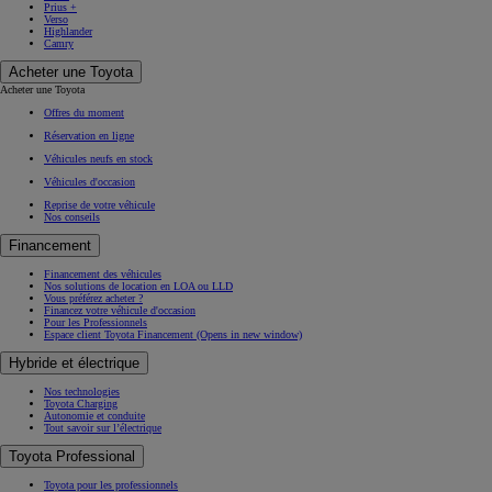
Prius +
Verso
Highlander
Camry
Acheter une Toyota
Acheter une Toyota
Offres du moment
Réservation en ligne
Véhicules neufs en stock
Véhicules d'occasion
Reprise de votre véhicule
Nos conseils
Financement
Financement des véhicules
Nos solutions de location en LOA ou LLD
Vous préférez acheter ?
Financez votre véhicule d'occasion
Pour les Professionnels
Espace client Toyota Financement
(Opens in new window)
Hybride et électrique
Nos technologies
Toyota Charging
Autonomie et conduite
Tout savoir sur l’électrique
Toyota Professional
Toyota pour les professionnels