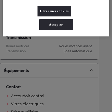
Performances
Gérer mes cookies
Vitesse maximale
170
km/h
Accélération 0-100km/h
11
secondes
Accepter
Transmission
Roues motrices
Roues motrices avant
Transmission
Boîte automatique
Équipements
Confort
Accoudoir central
Vitres électriques
Prise auxiliaire