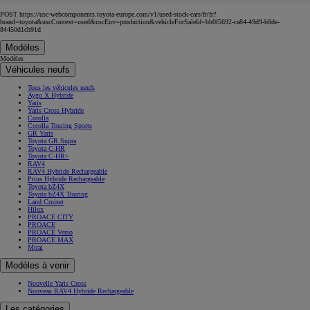
8 Véhicules similaires
POST https://usc-webcomponents.toyota-europe.com/v1/used-stock-cars/fr/fr?
brand=toyota&uscContext=used&uscEnv=production&vehicleForSaleId=bb0f5692-ca84-49d9-b8de-
84450d1cb91d