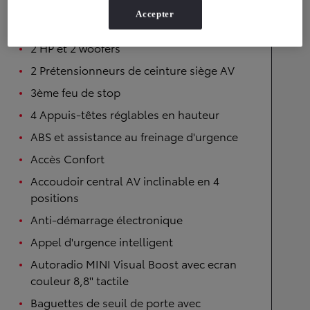
de siège AV
Accepter
2ème clé radiocommandée
2 HP et 2 woofers
2 Prétensionneurs de ceinture siège AV
3ème feu de stop
4 Appuis-têtes réglables en hauteur
ABS et assistance au freinage d'urgence
Accès Confort
Accoudoir central AV inclinable en 4
positions
Anti-démarrage électronique
Appel d'urgence intelligent
Autoradio MINI Visual Boost avec ecran
couleur 8,8'' tactile
Baguettes de seuil de porte avec