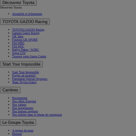
Mon Espace Toyota
Service Connectés My Toyota
Support Technique
Campagnes de rappel
Accessoires
Accessoires
Produits d'entretien
Assistance & Garanties
Toyota Assistance
Garanties Toyota
Bilan de Santé Batterie Toyota
Garantie Confort Extracare
Campagnes de rappel
Systèmes de sécurité
Toyota T-Mate
Toyota Safety Sense
Assurer ma Toyota
Assurer mon véhicule
Les options sur-mesure
Assurance Connectée
Assurer votre Occasion
Espace Client Toyota Assurances
Demander un devis
Découvrez Toyota
Découvrez Toyota
Actualités et évènements