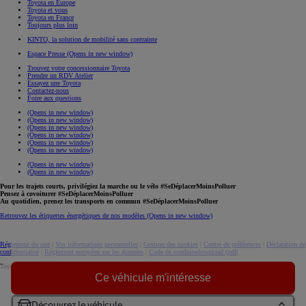
TOYOTA GAZOO Racing
TOYOTA GAZOO Racing
Gamme Gazoo Racing
GR Yaris
Finition GR SPORT
FIA WRC
FIA WEC
Rallye Dakar / W2RC
Supra GT4
Trouvez votre Gazoo Center
Start Your Impossible
Start Your Impossible
Projets de mobilité
Partenariat Special Olympics
Team Toyota France
Carrières
Recrutement
Nos offres d'emploi
Nos valeurs
Nos engagements
Nos métiers supports
Nos métiers dans le réseau de concession
Le Groupe Toyota
A propos de nous
Histoire
Toyota en Europe
Ce véhicule m'intéresse
Toyota et vous
Toyota en France
Toujours plus loin
Découvrez le véhicule