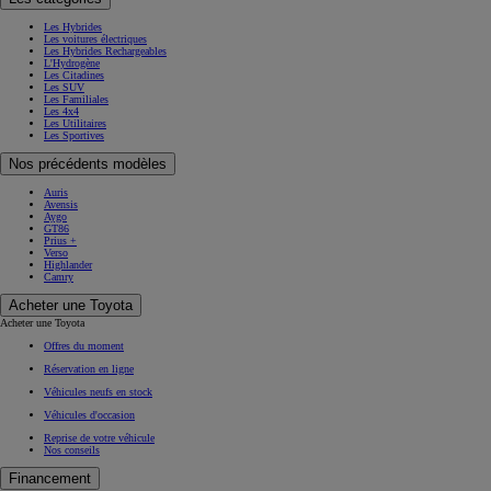
Modèles
Modèles
Véhicules neufs
Tous les véhicules neufs
Aygo X Hybride
Yaris
Yaris Cross Hybride
Corolla
Corolla Touring Sports
GR Yaris
Toyota GR Supra
Toyota C-HR
Toyota C-HR+
RAV4
RAV4 Hybride Rechargeable
Prius Hybride Rechargeable
Toyota bZ4X
Toyota bZ4X Touring
Land Cruiser
Hilux
PROACE CITY
PROACE
PROACE Verso
PROACE MAX
Mirai
Modèles à venir
Nouvelle Yaris Cross
Nouveau RAV4 Hybride Rechargeable
Les catégories
Les Hybrides
Les voitures électriques
Les Hybrides Rechargeables