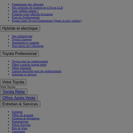
L'Hydrogène
Les Citadines
Les SUV
Les Familiales
Les 4x4
Les Utilitaires
Les Sportives
Nos précédents modèles
Auris
Avensis
Aygo
GT86
Prius +
Verso
Highlander
Camry
Acheter une Toyota
Acheter une Toyota
Offres du moment
Réservation en ligne
Véhicules neufs en stock
Véhicules d'occasion
Reprise de votre véhicule
Nos conseils
Financement
Financement des véhicules
Nos solutions de location en LOA ou LLD
Vous préférez acheter ?
Financez votre véhicule d'occasion