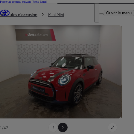
Passer au contenu suivant
(Press Enter)
DEALER NAME
Vous êtes ici
:
Ouvrir le menu
Trouvez un partenaire Toyota
Véhicules d'occasion
Mini Mini
1/42