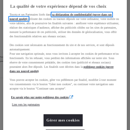
La qualité de votre expérience dépend de vos choix
Vitesse maximale
210
km/h
Accélération 0-100km/h
8,1
secondes
Toyota et ses Partenaires listés dans
sa déclaration de confidentialité (ouvre dans un
nouvel onglet)
utilisent des cookies ou traceurs déposés sur votre ordinateur, votre mobile ou
votre tablette, afin de poursuivre les finalités suivantes : améliorer votre expérience utilisateur,
réaliser des statistiques d’audience, afficher des publicités ciblées sur les sites de partenaires,
Transmission
mesurer la performance de ces publicités, utiliser des données de géolocalisation, vous offrir
des fonctionnalités relatives aux réseaux sociaux.
Roues motrices
Roues motrices avant
Des cookies sont nécessaires au fonctionnement du site et de nos services, et sont déposés
Transmission
Boîte automatique
automatiquement.
Pour une navigation optimale, nous vous invitons à accepter les cookies de performance et/ou
fonctionnels. En les refusant, vous perdriez des informations affichées sur notre site. Sous
réserve de votre consentement préalable, des cookies tiers (publicité et réseaux sociaux)
pourraient alors être déposés. Les finalités sont décrites dans la
politique cookies (ouvre
Équipements
dans un nouvel onglet)
.
Vous pouvez accepter les cookies, gérer vos préférences par finalité, modifier à tout moment
vos consentements via le bouton "Gérer mes cookies", ou continuer votre navigation sans
Autres
accepter via le bouton "Continuer sans accepter".
2 Airbags de tête
En savoir plus sur notre politique des cookies
Lien vers les partenaires
2 Airbags frontaux, conducteur et
passager AV
Gérer mes cookies
2 Airbags latéraux AV, intégrés au dossier