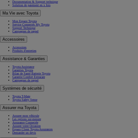
Pour les Professionnels
Espace client Toyota Financement
(Opens in new window)
Hybride et électrique
Nos technologies
Toyota Charging
Autonomie et conduite
Tout savoir sur l’électrique
Toyota Professional
Toyota pour les professionnels
Offres Location longue durée
Offres utilitaires
Gamme électrifiée pour les professionnels
Solutions et services
Votre Toyota
Votre Toyota
Toyota Relax
Offres Après-Vente
Entretien & Services
Entretien
Offres du moment
Entretien & Réparation
Pneumatiques
Pièces d'origine
Bris de glace
Carrosserie
Documentation & Support technique
Solution de paiement en x fois
Ma Vie avec Toyota