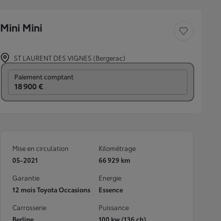
Mini Mini
Sauvegarder le véh
ST LAURENT DES VIGNES (Bergerac)
Prix mensuel
Paiement comptant
18 900 €
Mise en circulation
Kilométrage
05-2021
66 929 km
Garantie
Energie
12 mois Toyota Occasions
Essence
Carrosserie
Puissance
Berline
100 kw (136 ch)