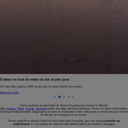
Réservez en ligne votre occasion pour 1€ seulement
Réservez en ligne
Faites confiance au savoir-faire de Toyota Occasions pour trouver le véhicule
idéal (
essence
,
diesel
,
hybride
,
électrique
) parmi une large sélection d’annonces Toyota et d’autres constructeurs.
Filtrez par marque/modèle, budget (prix ou loyer) ou localisation (ville, code postal et concession) pour trouver
le véhicule qui correspond à vos besoins.
Toyota simplifie et sécurise l'achat de votre future auto d'occasion, que vous soyez
particulier ou
professionnel
, et vous permet de rouler en toute sérénité grâce à de nombreux avantages.