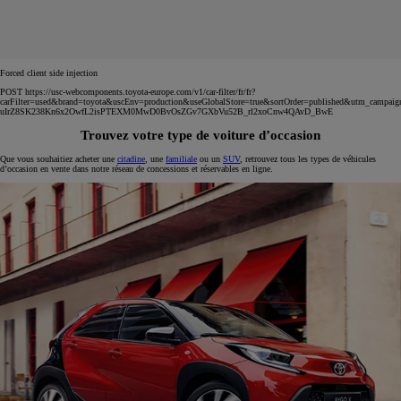
Forced client side injection
POST https://usc-webcomponents.toyota-europe.com/v1/car-filter/fr/fr?
carFilter=used&brand=toyota&uscEnv=production&useGlobalStore=true&sortOrder=published&utm
uIrZ8SK238Kn6x2OwfL2isPTEXM0MwD0BvOsZGv7GXbVu52B_rl2xoCnw4QAvD_BwE
Trouvez votre type de voiture d’occasion
Que vous souhaitiez acheter une
citadine
, une
familiale
ou un
SUV
, retrouvez tous les types de véhicules
d’occasion en vente dans notre réseau de concessions et réservables en ligne.