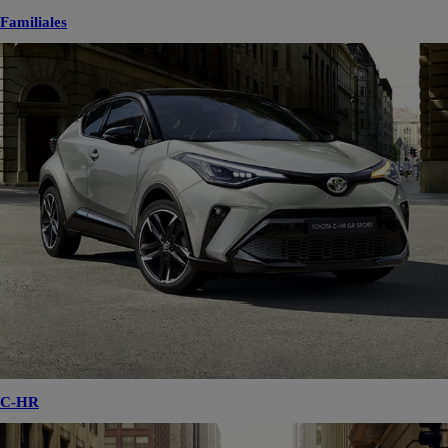
Familiales
C-HR