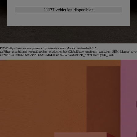
11177 véhicules disponibles
POST https://usc-webcomponents.toyota-europe.com/v1/car-filter-header/fr/fr?
carFilter=used&brand=toyota&uscEnv=production&useGlobalStore=true&utm_campaign=SEM_Marqu
uIrZ8SK238Kn6x2OwfL2isPTEXM0MwD0BvOsZGv7GXbVu52B_rl2xoCnw4QAvD_BwE