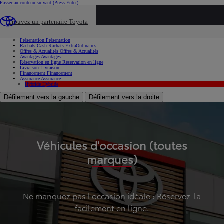
Passer au contenu suivant
(Press Enter)
...
Trouvez un partenaire Toyota
Voiture d'occasion
Présentation
Présentation
Rachats Cash
Rachats ExtraOrdinaires
Offres & Actualités
Offres & Actualités
Avantages
Avantages
Réservation en ligne
Réservation en ligne
Livraison
Livraison
Financement
Financement
Assurance
Assurance
Hybride
Hybride
Défilement vers la gauche
Défilement vers la droite
Véhicules d'occasion (toutes
marques)
Ne manquez pas l'occasion idéale : Réservez-la
facilement en ligne.