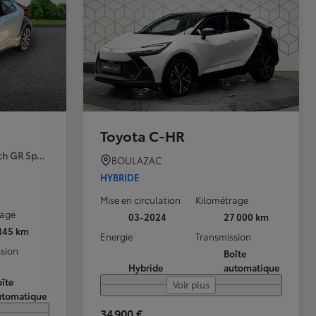
Toyota C-HR
ch GR Sport Premiere MY25
BOULAZAC
HYBRIDE
Mise en circulation
Kilométrage
rage
03-2024
27 000 km
 145 km
Energie
Transmission
sion
Boîte
Hybride
automatique
îte
Voir plus
utomatique
34 900 €