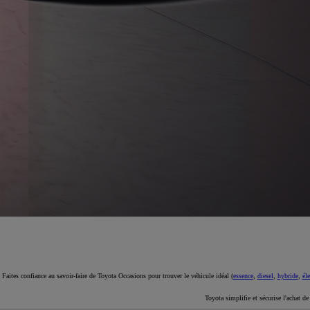
À partir de 19 700 €
Nouvelle Yaris Cross
HYBRIDE
Disponible prochainement
Faites confiance au savoir-faire de Toyota Occasions pour trouver le véhicule idéal (
essence
,
diesel
,
hybride
,
éle
Toyota simplifie et sécurise l'achat d