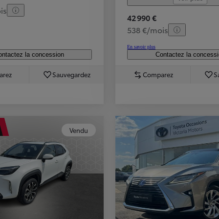
is
42 990 €
538 €/mois
En savoir plus
ntactez la concession
Contactez la concess
arez
Sauvegardez
Comparez
S
Vendu