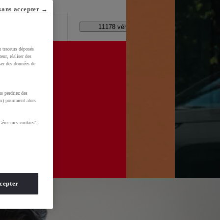
lle ?
sans accepter →
Code Postal / Concession
11178 véhicules disponibles
u traceurs déposés
eur, réaliser des
iser des données de
s perdriez des
wzTtQaDdl5LdqNH&gclid=CjwKCAjwhNbTBhB4EiwAsFSg-vQDFTF17snsOFbnTZOHLLQlQtXfmd-
x) pourraient alors
Gérer mes cookies",
cepter