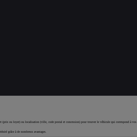
 (prix ou loyer) ou localisation (ville, code postal et concession) pour trouver le véhicule qui correspond à vos
érénité grâce à de nombreux avantages.