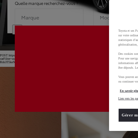
Quelle marque recherchez-vous ?
Quel modèle recherche
Marque
Modèle
Toyota et ses Pa
sur votre ordina
statistiques d’a
géolocalisation,
Des cookies son
POST https://usc-webcomponents.toyota-europe.com/v1/car-filter-header/fr/fr?
Pour une naviga
carFilter=used&brand=toyota&uscEnv=production&useGlobalStore=true&utm_campaign=SEM_Marq
Rdo3T5keNnTAs1zChF2zTihoCtNwQAvD_BwE
informations aff
être déposés. Le
Vous pouvez acc
ou continuer vot
En savoir plu
Lien vers les pa
Gérer m