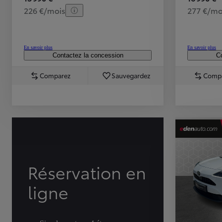
226 €/mois
277 €/mo
En savoir plus
En savoir plus
Contactez la concession
Co
Comparez
Sauvegardez
Comp
TOYOTA C-HR
HYBRIDE OU HYBRIDE RECHARGEABLE
Disponible rapidement
Réservation en
ligne