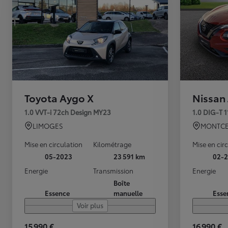
Toyota Aygo X
Nissan
1.0 VVT-i 72ch Design MY23
1.0 DIG-T 
LIMOGES
MONTCE
Mise en circulation
Kilométrage
Mise en cir
05-2023
23 591 km
02-2
Energie
Transmission
Energie
Boîte
Essence
manuelle
Esse
Voir plus
15 990 €
16 990 €