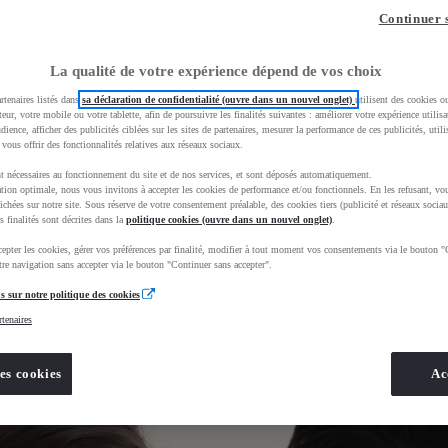
z-vous ?
Quel est votre budget ?
Dans quelle vi
Continuer 
Prix / Loyer
Ville / 
La qualité de votre expérience dépend de vos choix
rtenaires listés dans
sa déclaration de confidentialité (ouvre dans un nouvel onglet)
utilisent des cookies o
teur, votre mobile ou votre tablette, afin de poursuivre les finalités suivantes : améliorer votre expérience utilisat
udience, afficher des publicités ciblées sur les sites de partenaires, mesurer la performance de ces publicités, util
 vous offrir des fonctionnalités relatives aux réseaux sociaux.
t nécessaires au fonctionnement du site et de nos services, et sont déposés automatiquement.
tion optimale, nous vous invitons à accepter les cookies de performance et/ou fonctionnels. En les refusant, vou
ue_toyota_occasion_VO&gad_source=1&gad_campaignid=12420073414&gbraid=0AAAAADMU_rO8AzsDjL
ichées sur notre site. Sous réserve de votre consentement préalable, des cookies tiers (publicité et réseaux sociau
s finalités sont décrites dans la
politique cookies (ouvre dans un nouvel onglet)
.
epter les cookies, gérer vos préférences par finalité, modifier à tout moment vos consentements via le bouton "
re navigation sans accepter via le bouton "Continuer sans accepter".
s sur notre politique des cookies
rtenaires
es cookies
Ac