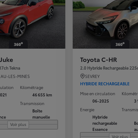
 Juke
Toyota C-HR
117ch Tekna
2.0 Hybride Rechargeable 225
AU-LES-MINES
SEVREY
HYBRIDE RECHARGEABLE
culation
Kilométrage
Mise en circulation
Kilomét
021
46 655 km
06-2025
3
Transmission
Energie
Transmis
Boîte
nce
manuelle
Hybride
rechargeable
Bo
Voir plus
Essence
a
Voir plus