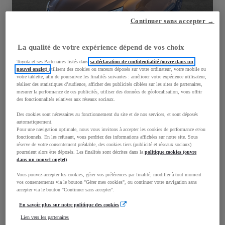
Continuer sans accepter →
La qualité de votre expérience dépend de vos choix
Toyota et ses Partenaires listés dans
sa déclaration de confidentialité (ouvre dans un
nouvel onglet)
utilisent des cookies ou traceurs déposés sur votre ordinateur, votre mobile ou
votre tablette, afin de poursuivre les finalités suivantes : améliorer votre expérience utilisateur,
réaliser des statistiques d’audience, afficher des publicités ciblées sur les sites de partenaires,
Renault Scenic
mesurer la performance de ces publicités, utiliser des données de géolocalisation, vous offrir
des fonctionnalités relatives aux réseaux sociaux.
TOULOUSE
Des cookies sont nécessaires au fonctionnement du site et de nos services, et sont déposés
automatiquement.
Mise en circulation
Kilométrage
Pour une navigation optimale, nous vous invitons à accepter les cookies de performance et/ou
08-2018
89 272 km
fonctionnels. En les refusant, vous perdriez des informations affichées sur notre site. Sous
réserve de votre consentement préalable, des cookies tiers (publicité et réseaux sociaux)
Energie
Transmission
pourraient alors être déposés. Les finalités sont décrites dans la
politique cookies (ouvre
dans un nouvel onglet)
.
Essence
Boîte automatique
Voir plus
Vous pouvez accepter les cookies, gérer vos préférences par finalité, modifier à tout moment
vos consentements via le bouton "Gérer mes cookies", ou continuer votre navigation sans
accepter via le bouton "Continuer sans accepter".
13 790 €
En savoir plus sur notre politique des cookies
En savoir plus
Lien vers les partenaires
Contactez la concession