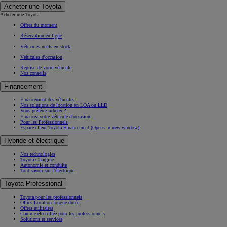
Acheter une Toyota
Acheter une Toyota
Offres du moment
Réservation en ligne
Véhicules neufs en stock
Véhicules d'occasion
Reprise de votre véhicule
Nos conseils
Financement
Financement des véhicules
Nos solutions de location en LOA ou LLD
Vous préférez acheter ?
Financez votre véhicule d'occasion
Pour les Professionnels
Espace client Toyota Financement
(Opens in new window)
Hybride et électrique
Nos technologies
Toyota Charging
Autonomie et conduite
Tout savoir sur l’électrique
Toyota Professional
Toyota pour les professionnels
Offres Location longue durée
Offres utilitaires
Gamme électrifiée pour les professionnels
Solutions et services