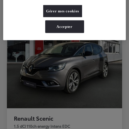
Comparez
Sauvegardez
Gérer mes cookies
Accepter
Renault Scenic
1.5 dCi 110ch energy Intens EDC