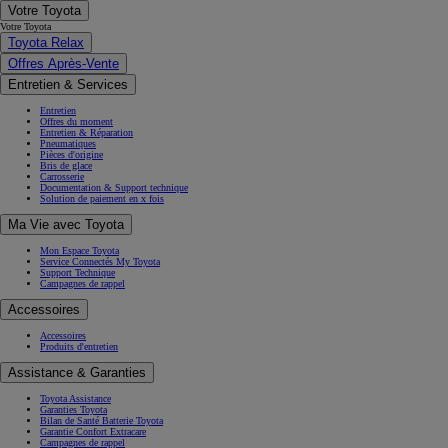
Votre Toyota
Votre Toyota
Toyota Relax
Offres Après-Vente
Entretien & Services
Entretien
Offres du moment
Entretien & Réparation
Pneumatiques
Pièces d'origine
Bris de glace
Carrosserie
Documentation & Support technique
Solution de paiement en x fois
Ma Vie avec Toyota
Mon Espace Toyota
Service Connectés My Toyota
Support Technique
Campagnes de rappel
Accessoires
Accessoires
Produits d'entretien
Assistance & Garanties
Toyota Assistance
Garanties Toyota
Bilan de Santé Batterie Toyota
Garantie Confort Extracare
Campagnes de rappel