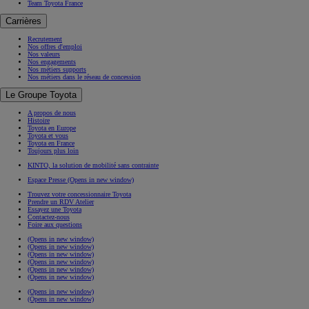
Team Toyota France
Carrières
Recrutement
Nos offres d'emploi
Nos valeurs
Nos engagements
Nos métiers supports
Nos métiers dans le réseau de concession
Le Groupe Toyota
A propos de nous
Histoire
Toyota en Europe
Toyota et vous
Toyota en France
Toujours plus loin
KINTO, la solution de mobilité sans contrainte
Espace Presse
(Opens in new window)
Trouvez votre concessionnaire Toyota
Prendre un RDV Atelier
Essayez une Toyota
Contactez-nous
Foire aux questions
(Opens in new window)
(Opens in new window)
(Opens in new window)
(Opens in new window)
(Opens in new window)
(Opens in new window)
(Opens in new window)
(Opens in new window)