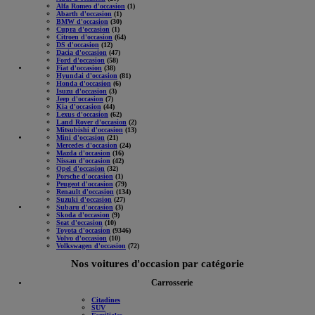
Alfa Romeo d'occasion
(1)
Abarth d'occasion
(1)
BMW d'occasion
(30)
Cupra d'occasion
(1)
Citroen d'occasion
(64)
DS d'occasion
(12)
Dacia d'occasion
(47)
Ford d'occasion
(58)
Fiat d'occasion
(38)
Hyundai d'occasion
(81)
Honda d'occasion
(6)
Isuzu d'occasion
(3)
Jeep d'occasion
(7)
Kia d'occasion
(44)
Lexus d'occasion
(62)
Land Rover d'occasion
(2)
Mitsubishi d'occasion
(13)
Mini d'occasion
(21)
Mercedes d'occasion
(24)
Mazda d'occasion
(16)
Nissan d'occasion
(42)
Opel d'occasion
(32)
Porsche d'occasion
(1)
Peugeot d'occasion
(79)
Renault d'occasion
(134)
Suzuki d'occasion
(27)
Subaru d'occasion
(3)
Skoda d'occasion
(9)
Seat d'occasion
(10)
Toyota d'occasion
(9346)
Volvo d'occasion
(10)
Volkswagen d'occasion
(72)
Nos voitures d'occasion par catégorie
Carrosserie
Citadines
SUV