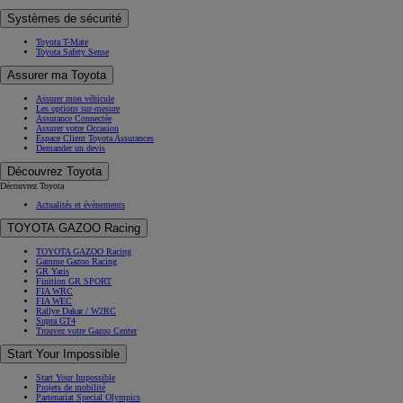
Systèmes de sécurité
Toyota T-Mate
Toyota Safety Sense
Assurer ma Toyota
Assurer mon véhicule
Les options sur-mesure
Assurance Connectée
Assurer votre Occasion
Espace Client Toyota Assurances
Demander un devis
Découvrez Toyota
Découvrez Toyota
Actualités et évènements
TOYOTA GAZOO Racing
TOYOTA GAZOO Racing
Gamme Gazoo Racing
GR Yaris
Finition GR SPORT
FIA WRC
FIA WEC
Rallye Dakar / W2RC
Supra GT4
Trouvez votre Gazoo Center
Start Your Impossible
Start Your Impossible
Projets de mobilité
Partenariat Special Olympics