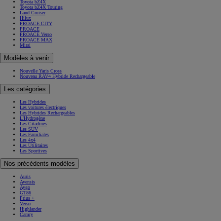
Toyota bZ4X
Toyota bZ4X Touring
Land Cruiser
Hilux
PROACE CITY
PROACE
PROACE Verso
PROACE MAX
Mirai
Modèles à venir
Nouvelle Yaris Cross
Nouveau RAV4 Hybride Rechargeable
Les catégories
Les Hybrides
Les voitures électriques
Les Hybrides Rechargeables
L'Hydrogène
Les Citadines
Les SUV
Les Familiales
Les 4x4
Les Utilitaires
Les Sportives
Nos précédents modèles
Auris
Avensis
Aygo
GT86
Prius +
Verso
Highlander
Camry