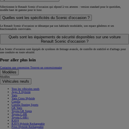
Sélectionnez le Renault Scenic d’occasion qui répond à vos attentes : version standard pour le quotidien,
modèle haut de gamme pour le luxe.
Quelles sont les spécificités du Scenic d’occasion ?
Le Renault Scenic d’occasion se démarque par son habitacle modulable, son espace généreux et ses
fonctionnalités conviviales.
Quels sont les équipements de sécurité disponibles sur une voiture
Renault Scenic d’occasion ?
Les Scenic d’occasion sont équipés de systèmes de freinage avancés, de contrôle de stabilité et d'airbags pour
une conduite en toute sécurité.
Pour aller plus loin
Contactez une concession
Trouvez un concessionnaire
Modèles
Modèles
Véhicules neufs
Tous les véhicules neufs
Aygo X Hybride
Yaris
Yaris Cross Hybride
Corolla
Corolla Touring Sports
GR Yaris
Toyota GR Supra
Toyota C-HR
Toyota C-HR+
RAV4
RAV4 Hybride Rechargeable
Prius Hybride Rechargeable