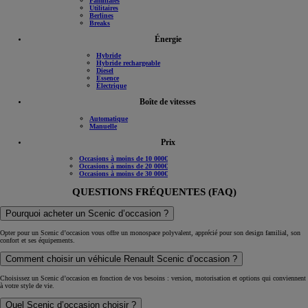
Familiales
Utilitaires
Berlines
Breaks
Énergie
Hybride
Hybride rechargeable
Diesel
Essence
Électrique
Boîte de vitesses
Automatique
Manuelle
Prix
Occasions à moins de 10 000€
Occasions à moins de 20 000€
Occasions à moins de 30 000€
QUESTIONS FRÉQUENTES (FAQ)
Pourquoi acheter un Scenic d’occasion ?
Opter pour un Scenic d’occasion vous offre un monospace polyvalent, apprécié pour son design familial, son
confort et ses équipements.
Comment choisir un véhicule Renault Scenic d’occasion ?
Choisissez un Scenic d’occasion en fonction de vos besoins : version, motorisation et options qui conviennent
à votre style de vie.
Quel Scenic d’occasion choisir ?