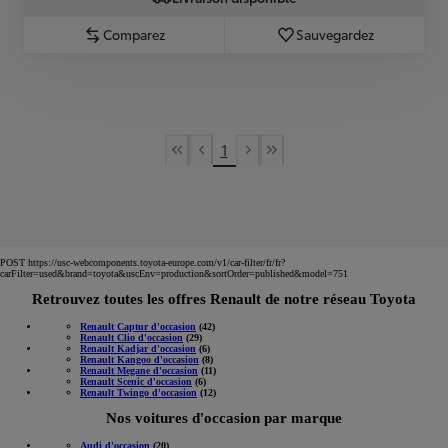
Comparez
Sauvegardez
1
First Page
Previous page
Next page
Last Page
POST https://usc-webcomponents.toyota-europe.com/v1/car-filter/fr/fr?
carFilter=used&brand=toyota&uscEnv=production&sortOrder=published&model=751
Retrouvez toutes les offres Renault de notre réseau Toyota
Renault Captur d'occasion
(42)
Renault Clio d'occasion
(29)
Renault Kadjar d'occasion
(6)
Renault Kangoo d'occasion
(8)
Renault Megane d'occasion
(11)
Renault Scenic d'occasion
(6)
Renault Twingo d'occasion
(12)
Nos voitures d'occasion par marque
Audi d'occasion
(20)