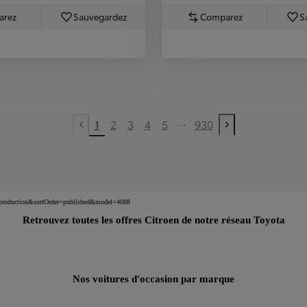
arez
Sauvegardez
Comparez
S
...
1
2
3
4
5
930
Previous page
Next page
nv=production&sortOrder=published&model=4088
Retrouvez toutes les offres Citroen de notre réseau Toyota
Nos voitures d'occasion par marque