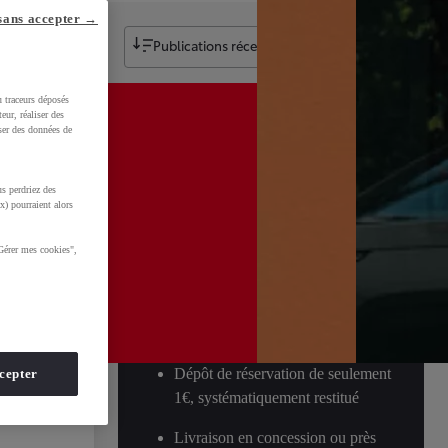
sans accepter →
Publications récentes
u traceurs déposés
eur, réaliser des
iser des données de
s perdriez des
x) pourraient alors
Réservation en
Gérer mes cookies",
ligne
Simplement, en 4 étapes
Dépôt de réservation de seulement
cepter
1€, systématiquement restitué
ch GR Sport Premiere MY25
Livraison en concession ou près