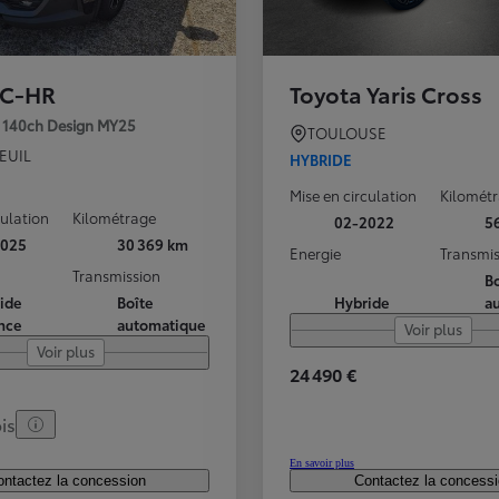
 C-HR
Toyota Yaris Cross
e 140ch Design MY25
TOULOUSE
EUIL
HYBRIDE
Mise en circulation
Kilomét
culation
Kilométrage
02-2022
5
2025
30 369 km
Energie
Transmis
Transmission
Bo
ide
Boîte
Hybride
a
nce
automatique
Voir plus
Voir plus
24 490 €
is
En savoir plus
ntactez la concession
Contactez la concess