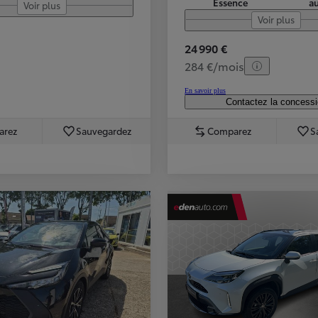
Essence
a
Voir plus
Voir plus
24 990 €
284 €/mois
En savoir plus
Contactez la concess
arez
Sauvegardez
Comparez
S