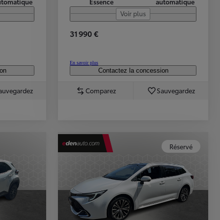
utomatique
Essence
automatique
Voir plus
31 990 €
En savoir plus
ion
Contactez la concession
auvegardez
Comparez
Sauvegardez
Réservé