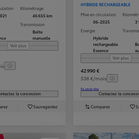
HYBRIDE RECHARGEABLE
culation
Kilométrage
Mise en circulation
Kilomét
021
46 655 km
06-2025
3
Transmission
Energie
Transmis
Boîte
nce
manuelle
Hybride
rechargeable
Bo
Voir plus
Essence
a
Voir plus
is
42 990 €
538 €/mois
En savoir plus
ntactez la concession
Contactez la concess
arez
Sauvegardez
Comparez
S