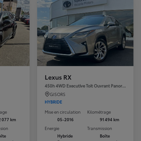
Toyota Charging
Avec Toyota Chargi
devient simple au 
Lexus RX
Nos technologies
450h 4WD Executive Toit Ouvrant Panoramique
GISORS
HYBRIDE
Rachat de véhicule toute marque
Réservez en ligne votre
Retrouv
rage
Mise en circulation
Kilométrage
occasion
2 077 km
05-2016
91 494 km
sion
Energie
Transmission
îte
Hybride
Boîte