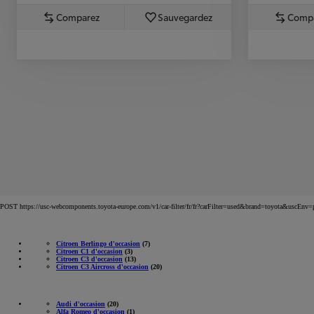
Comparez
Sauvegardez
Comp
POST https://usc-webcomponents.toyota-europe.com/v1/car-filter/fr/fr?carFilter=used&brand=toyota&uscE
Citroen Berlingo d'occasion
(7)
Citroen C1 d'occasion
(3)
Citroen C3 d'occasion
(13)
Citroen C3 Aircross d'occasion
(20)
Audi d'occasion
(20)
Alfa Romeo d'occasion
(1)