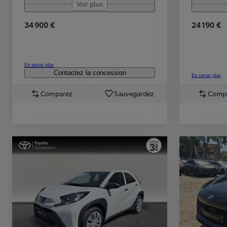
Voir plus
À partir de 19 700 €
34 900 €
24 190 €
Nouvelle Yaris Cross
HYBRIDE
Disponible prochainement
En savoir plus
Contactez la concession
En savoir plus
Comparez
Sauvegardez
Comp