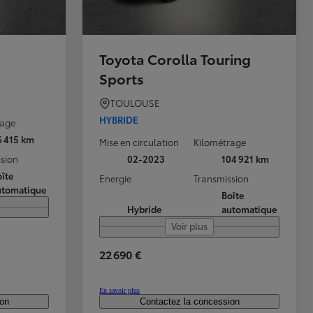
Toyota Corolla Touring
Sports
TOULOUSE
HYBRIDE
rage
6 415 km
Mise en circulation
Kilométrage
sion
02-2023
104 921 km
îte
Energie
Transmission
utomatique
Boîte
Hybride
automatique
Voir plus
22 690 €
En savoir plus
ion
Contactez la concession