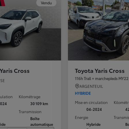
Vendu
Yaris Cross
Toyota Yaris Cross
116h Trail + marchepieds MY22
SE
ARGENTEUIL
HYBRIDE
culation
Kilométrage
Mise en circulation
Kilomét
2024
30 109 km
04-2024
4
Transmission
Energie
Transmis
Boîte
ide
automatique
Hybride
Bo