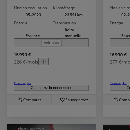
Mise en circulation
Kilométrage
Mise en cir
05-2023
23 591 km
02-2
Energie
Transmission
Energie
Boîte
Essence
manuelle
Esse
Voir plus
15 990 €
16 990 €
226 €/mois
277 €/mo
En savoir plus
En savoir plus
Contactez la concession
Co
Comparez
Sauvegardez
Comp