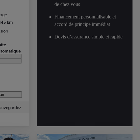
de chez vous
rage
Financement personnalisable et
 145 km
accord de principe immédiat
sion
Devis d’assurance simple et rapide
îte
utomatique
ion
auvegardez