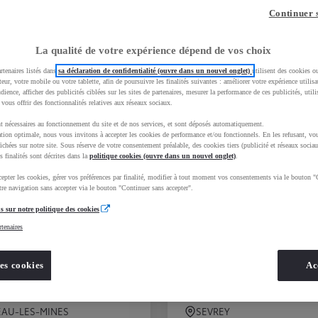
Continuer 
11158
véhicules disponibles
La qualité de votre expérience dépend de vos choix
rtenaires listés dans
sa déclaration de confidentialité (ouvre dans un nouvel onglet)
utilisent des cookies o
teur, votre mobile ou votre tablette, afin de poursuivre les finalités suivantes : améliorer votre expérience utilisat
udience, afficher des publicités ciblées sur les sites de partenaires, mesurer la performance de ces publicités, util
 vous offrir des fonctionnalités relatives aux réseaux sociaux.
t nécessaires au fonctionnement du site et de nos services, et sont déposés automatiquement.
tion optimale, nous vous invitons à accepter les cookies de performance et/ou fonctionnels. En les refusant, vou
ichées sur notre site. Sous réserve de votre consentement préalable, des cookies tiers (publicité et réseaux sociau
s finalités sont décrites dans la
politique cookies (ouvre dans un nouvel onglet)
.
epter les cookies, gérer vos préférences par finalité, modifier à tout moment vos consentements via le bouton "
re navigation sans accepter via le bouton "Continuer sans accepter".
s sur notre politique des cookies
rtenaires
es cookies
Ac
 Juke
Toyota C-HR
117ch Tekna
2.0 Hybride Rechargeable 225
AU-LES-MINES
SEVREY