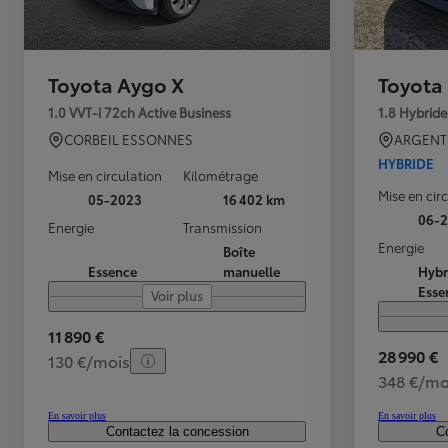
Toyota Aygo X
Toyota
1.0 VVT-i 72ch Active Business
1.8 Hybrid
CORBEIL ESSONNES
ARGENT
HYBRIDE
Mise en circulation
Kilométrage
Mise en cir
05-2023
16 402 km
06-
Energie
Transmission
Energie
Boîte
Essence
manuelle
Hybr
Esse
Voir plus
11 890 €
28 990 €
130 €/mois
348 €/mo
En savoir plus
En savoir plus
Contactez la concession
Co