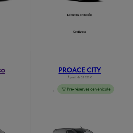
GR Yaris
Découvrez ce modèle
:
GR Yaris
Configurez
:
so
PROACE CITY
À partir de 28 020 €
Pré-réservez ce véhicule