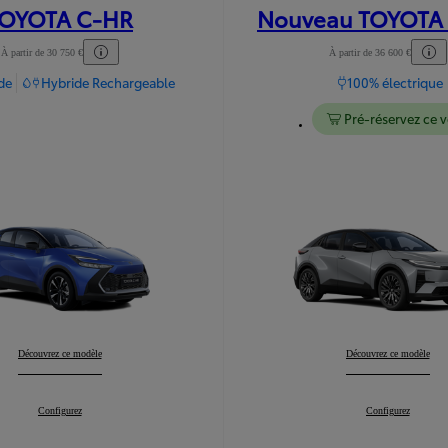
OYOTA C-HR
Nouveau TOYOTA
À partir de 30 750 €
À partir de 36 600 €
de
Hybride Rechargeable
100% électrique
Pré-réservez ce 
TOYOTA C-HR
Découvrez ce modèle
:
Nouveau TOYOTA C-H
Découvrez ce modèle
TOYOTA C-HR
Configurez
:
Nouveau TOYOTA 
Configurez