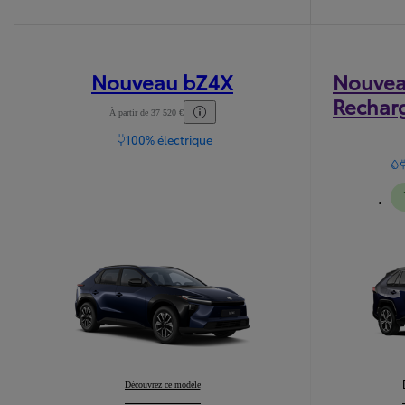
Nouveau bZ4X
Nouvea
Rechar
À partir de 37 520 €
100% électrique
Nouveau bZ4X
Découvrez ce modèle
: