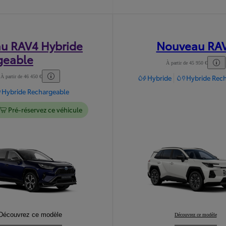
u RAV4 Hybride
Nouveau RA
geable
À partir de 45 950 €
Hybride
Hybride Rec
À partir de 46 450 €
Hybride Rechargeable
Pré-réservez ce véhicule
Nouveau RAV4 Hybride Rechargeable
Découvrez ce modèle
:
Nouveau RAV4
Découvrez ce modèle
: