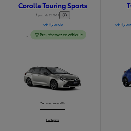
Corolla Touring Sports
T
À partir de 32 000 €
Hybride
Hybri
Pré-réservez ce véhicule
Corolla Touring Sports
Découvrez ce modèle
:
Corolla Touring Sports
Configurez
: