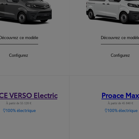
PROACE
Découvrez ce modèle
:
PROACE Verso
Découvrez ce modèl
:
PROACE
Configurez
:
PROACE Vers
Configurez
E VERSO Electric
Proace Max
À partir de 55 120 €
À partir de 45 840 €
100% électrique
100% électrique