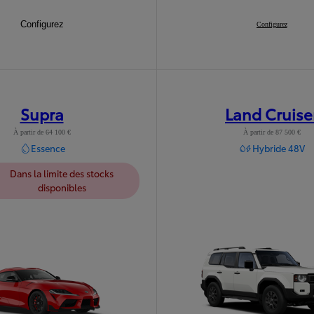
Nouveau RAV4 Hybride Rechargeable
Configurez
:
Nouveau RAV4
Configurez
:
Supra
Land Cruise
À partir de 64 100 €
À partir de 87 500 €
Essence
Hybride 48V
Dans la limite des stocks
disponibles