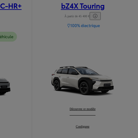
 C-HR+
bZ4X Touring
À partir de 45 400 €
100% électrique
véhicule
R+
:
bZ4X Touring
Découvrez ce modèle
:
C-HR+
:
bZ4X Touring
Configurez
: