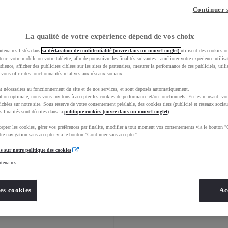
Hybride
Hybride
Continuer 
Pré-réservez ce véhicule
Pré-réservez ce 
La qualité de votre expérience dépend de vos choix
rtenaires listés dans
sa déclaration de confidentialité (ouvre dans un nouvel onglet)
utilisent des cookies o
teur, votre mobile ou votre tablette, afin de poursuivre les finalités suivantes : améliorer votre expérience utilisat
udience, afficher des publicités ciblées sur les sites de partenaires, mesurer la performance de ces publicités, util
 vous offrir des fonctionnalités relatives aux réseaux sociaux.
t nécessaires au fonctionnement du site et de nos services, et sont déposés automatiquement.
tion optimale, nous vous invitons à accepter les cookies de performance et/ou fonctionnels. En les refusant, vou
ichées sur notre site. Sous réserve de votre consentement préalable, des cookies tiers (publicité et réseaux sociau
s finalités sont décrites dans la
politique cookies (ouvre dans un nouvel onglet)
.
epter les cookies, gérer vos préférences par finalité, modifier à tout moment vos consentements via le bouton "
re navigation sans accepter via le bouton "Continuer sans accepter".
Yaris
Découvrez ce modèle
:
Yaris Cross
Découvrez ce modèle
:
s sur notre politique des cookies
rtenaires
Yaris
Configurez
:
Yaris Cross
Configurez
:
es cookies
Ac