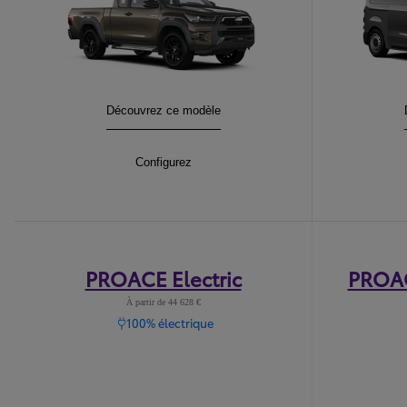
HILUX
Découvrez ce modèle
:
HILUX
Configurez
:
PROACE Electric
PROAC
À partir de 44 628 €
100% électrique