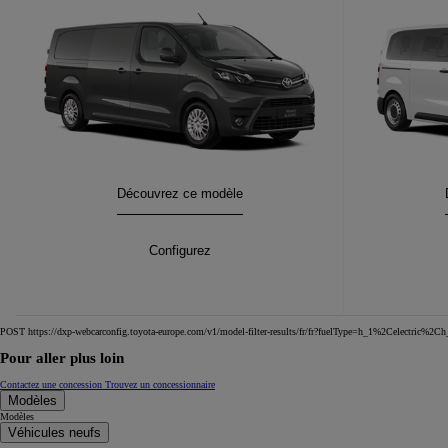
PROACE Electric
Découvrez ce modèle
:
TOYOTA C-HR
PROACE Electric
Configurez
:
HYBRIDE OU HYBRIDE RECHARGEABLE
Disponible rapidement
POST https://dxp-webcarconfig.toyota-europe.com/v1/model-filter-results/fr/fr?fuelType=h_1%2Celectric%2
Pour aller plus loin
Contactez une concession
Trouvez un concessionnaire
Modèles
Modèles
Véhicules neufs